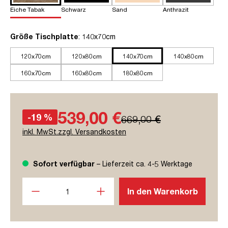
Eiche Tabak
Schwarz
Sand
Anthrazit
auswählen
Größe Tischplatte
: 140x70cm
120x70cm
120x80cm
140x70cm
140x80cm
160x70cm
160x80cm
180x80cm
539,00 €
-19 %
669,00 €
inkl. MwSt.zzgl. Versandkosten
Sofort verfügbar
– Lieferzeit ca. 4-5 Werktage
Produkt Anzahl: Gib den gewünschten Wert ein oder benutze
In den Warenkorb