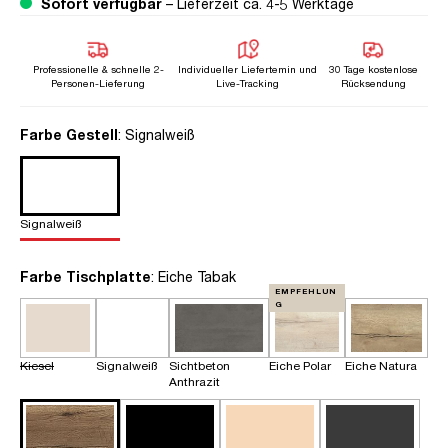
Sofort verfügbar
– Lieferzeit ca. 4-5 Werktage
Professionelle & schnelle 2-
Individueller Liefertemin und
30 Tage kostenlose
Personen-Lieferung
Live-Tracking
Rücksendung
auswählen
Farbe Gestell
: Signalweiß
Signalweiß
auswählen
Farbe Tischplatte
: Eiche Tabak
EMPFEHLUN
G
Kiesel
Signalweiß
Sichtbeton
Eiche Polar
Eiche Natura
Anthrazit