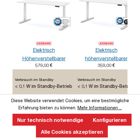
Elektrisch
Elektrisch
Höhenverstellbarer
höhenverstellbarer
579,00 €
359,00 €
Familien Schreibtisch
Schreibtisch Y-Line
Pitino
Verbrauch im Standby
Verbrauch im Standby
< 0,1 W im Standby-Betrieb
< 0,1 W im Standby-Betrieb
Diese Website verwendet Cookies, um eine bestmögliche
Verfügbare Breiten (in 200 mm
Verfügbare Breiten (in 200 mm
Schritten)
Schritten)
Erfahrung bieten zu können.
Mehr Informationen ...
1200 - 1800 mm /
teleskopierbar von 1200 -
teleskopierbar von 1200 -
1800 mm
Nur technisch notwendige
Konfigurieren
1800 mm
Alle Cookies akzeptieren
Anzahl Rohrpaare
Anzahl Rohrpaare