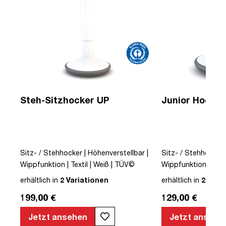
Steh-Sitzhocker UP
Junior Hocker
Sitz- / Stehhocker | Höhenverstellbar |
Sitz- / Stehhocker 
Wippfunktion | Textil | Weiß | TÜV©
Wippfunktion | Text
 |
geprüfte Sicherheit | German Design
geprüfte Sicherhei
erhältlich in
2 Variationen
erhältlich in
2 Vari
te
Award©
Award©
199,00 €
129,00 €
Jetzt ansehen
Jetzt ansehe