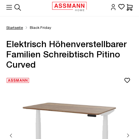
alt springen
Waren
Startseite
Black Friday
Elektrisch Höhenverstellbarer
Familien Schreibtisch Pitino
Curved
Bildergalerie überspringen
Öffne Zoom-Modal