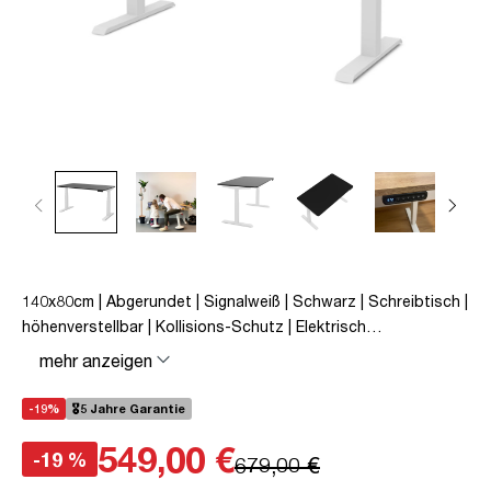
140x80cm | Abgerundet | Signalweiß | Schwarz | Schreibtisch |
höhenverstellbar | Kollisions-Schutz | Elektrisch
höhenverstellbar | Familiengerecht | Verriegelungsfunktion |
mehr anzeigen
Metall | Holz | Weiß | Schwarz | 5 Jahre Herstellergarantie |
unmontiert | TÜV© geprüfte Ergonomie | TÜV© mobiles
-19%
🎖️5 Jahre Garantie
Arbeiten | bis zu 50 kg | Pitino Curved
549,00 €
-19 %
679,00 €