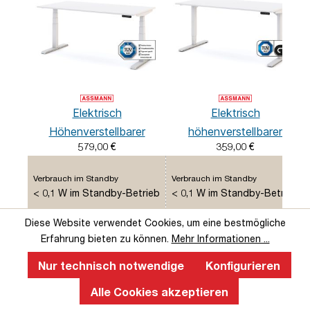
Elektrisch
Elektrisch
Höhenverstellbarer
höhenverstellbarer
579,00 €
359,00 €
Familien Schreibtisch
Schreibtisch Y-Line
Pitino
Verbrauch im Standby
Verbrauch im Standby
< 0,1 W im Standby-Betrieb
< 0,1 W im Standby-Betrieb
Diese Website verwendet Cookies, um eine bestmögliche
Verfügbare Breiten (in 200 mm
Verfügbare Breiten (in 200 mm
Erfahrung bieten zu können.
Mehr Informationen ...
Schritten)
Schritten)
1200 - 1800 mm /
teleskopierbar von 1200 -
Nur technisch notwendige
Konfigurieren
teleskopierbar von 1200 -
1800 mm
1800 mm
Alle Cookies akzeptieren
Anzahl Rohrpaare
Anzahl Rohrpaare