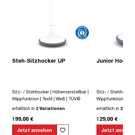
Steh-Sitzhocker UP
Junior Hocker
Sitz- / Stehhocker | Höhenverstellbar |
Sitz- / Stehhocker 
Wippfunktion | Textil | Weiß | TÜV©
Wippfunktion | Text
 |
geprüfte Sicherheit | German Design
geprüfte Sicherhei
erhältlich in
2 Variationen
erhältlich in
2 Vari
te
Award©
Award©
199,00 €
129,00 €
Jetzt ansehen
Jetzt ansehe