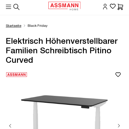
alt springen
Waren
Startseite
Black Friday
Elektrisch Höhenverstellbarer
Familien Schreibtisch Pitino
Curved
Bildergalerie überspringen
Öffne Zoom-Modal