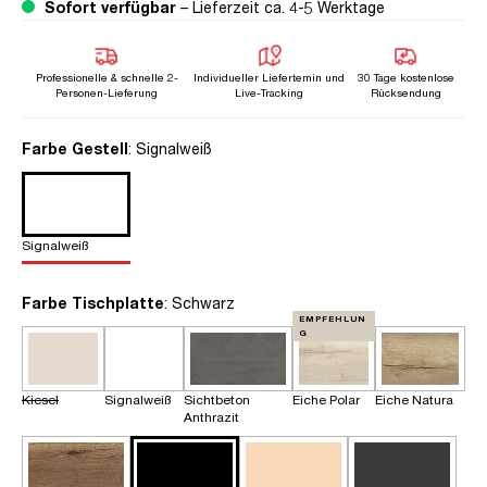
Sofort verfügbar
– Lieferzeit ca. 4-5 Werktage
Professionelle & schnelle 2-
Individueller Liefertemin und
30 Tage kostenlose
Personen-Lieferung
Live-Tracking
Rücksendung
auswählen
Farbe Gestell
: Signalweiß
Signalweiß
auswählen
Farbe Tischplatte
: Schwarz
EMPFEHLUN
G
Kiesel
Signalweiß
Sichtbeton
Eiche Polar
Eiche Natura
Anthrazit