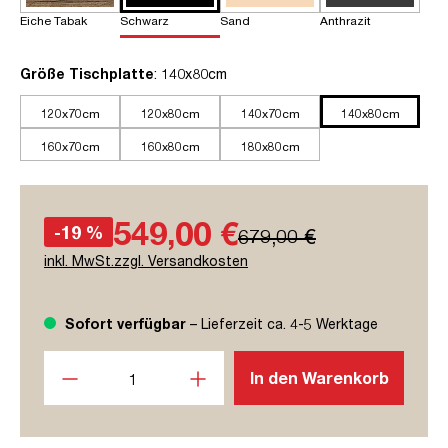
Eiche Tabak
Schwarz
Sand
Anthrazit
auswählen
Größe Tischplatte
: 140x80cm
120x70cm
120x80cm
140x70cm
140x80cm
160x70cm
160x80cm
180x80cm
549,00 €
-19 %
679,00 €
inkl. MwSt.zzgl. Versandkosten
Sofort verfügbar
– Lieferzeit ca. 4-5 Werktage
Produkt Anzahl: Gib den gewünschten Wert ein oder benutze
In den Warenkorb