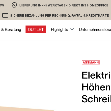
OW
LIEFERUNG IN 4-5 WERKTAGEN DIREKT INS HOMEOFFICE
ION
SICHERE BEZAHLUNG PER RECHNUNG, PAYPAL & KREDITKARTE
VERSAND PER DHL ODER SPEDITION
VERSCHLÜSSELTE ÜBERTRAGUNG
e & Beratung
OUTLET
Highlights
Unternehmenslös
Elektr
Höhenv
Schrei