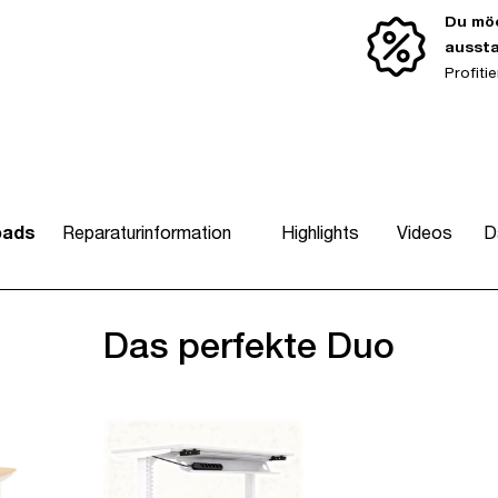
Du möc
ausst
Profit
oads
Reparaturinformation
Highlights
Videos
D
Das perfekte Duo