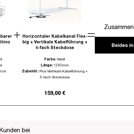
Zusammen 
lbarer
Horizontaler Kabelkanal Flex-
itino
big + Vertikale Kabelführung +
Beides i
6-fach Steckdose
iß
Farbe:
Weiß
el
Länge:
1280mm
0cm
Zubehör:
Plus Vertikale Kabelführung +
6-fach Steckdose
159,00 €
Kunden bei