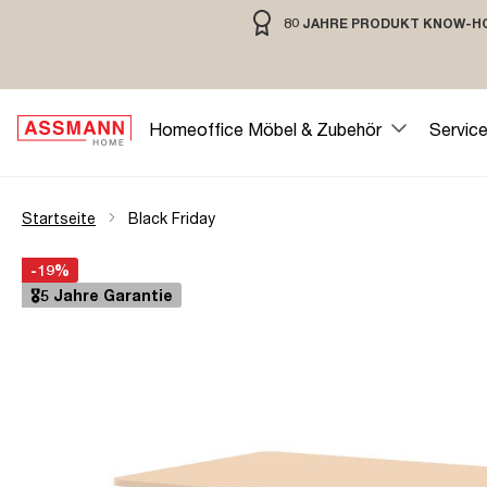
80 JAHRE PRODUKT KNOW-H
springen
Zur Hauptnavigation springen
80 JAHRE MÖBELBAU MIT TRADIT
Homeoffice Möbel & Zubehör
Servic
Startseite
Black Friday
Bildergalerie überspringen
Öffne Zoom-Modal
-19%
🎖️5 Jahre Garantie