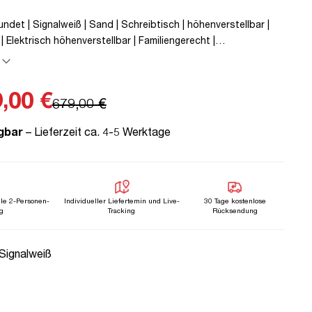
det | Signalweiß | Sand | Schreibtisch | höhenverstellbar |
| Elektrisch höhenverstellbar | Familiengerecht |
on | Metall | Holz | Weiß | Beige | 5 Jahre Herstellergarantie |
 geprüfte Ergonomie | TÜV© mobiles Arbeiten | bis zu 50 kg |
,00 €
679,00 €
gbar
– Lieferzeit ca. 4-5 Werktage
lle 2-Personen-
Individueller Liefertemin und Live-
30 Tage kostenlose
g
Tracking
Rücksendung
uswählen
 Signalweiß