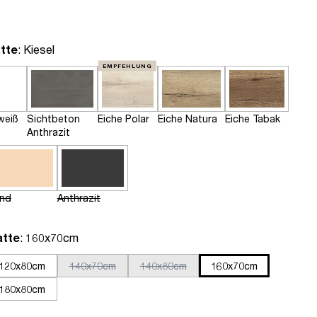
auswählen
tte
: Kiesel
EMPFEHLUNG
weiß
Sichtbeton
Eiche Polar
Eiche Natura
Eiche Tabak
Anthrazit
nd
Anthrazit
auswählen
atte
: 160x70cm
120x80cm
140x70cm
140x80cm
160x70cm
180x80cm