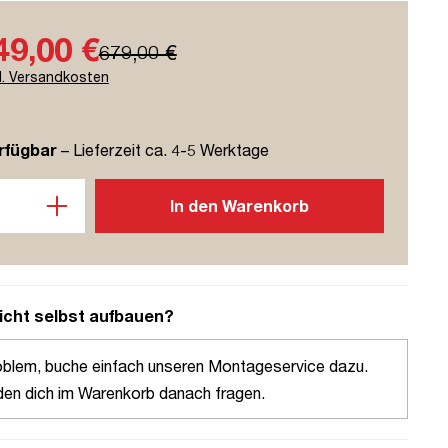
49,00 €
679,00 €
l. Versandkosten
rfügbar
– Lieferzeit ca. 4-5 Werktage
l: Gib den gewünschten Wert ein oder benutze die Schaltflächen u
In den Warenkorb
icht selbst aufbauen?
oblem, buche einfach unseren Montageservice dazu.
den dich im Warenkorb danach fragen.