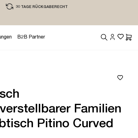
30 TAGE RÜCKGABERECHT
EINKAUFEN MIT VERTRAUEN
ungen
B2B Partner
Waren
isch
erstellbarer Familien
btisch Pitino Curved