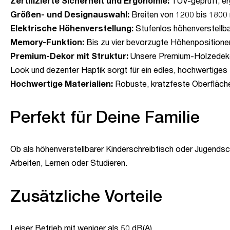
Zertifizierte Sicherheit und Ergonomie:
TÜV-geprüft, er
Größen- und Designauswahl:
Breiten von 1200 bis 1800 
Elektrische Höhenverstellung:
Stufenlos höhenverstellba
Memory-Funktion:
Bis zu vier bevorzugte Höhenpositionen
Premium-Dekor mit Struktur:
Unsere Premium-Holzedekore
Look und dezenter Haptik sorgt für ein edles, hochwertiges 
Hochwertige Materialien:
Robuste, kratzfeste Oberfläche
Perfekt für Deine Familie
Ob als höhenverstellbarer Kinderschreibtisch oder Jugendsc
Arbeiten, Lernen oder Studieren.
Zusätzliche Vorteile
Leiser Betrieb mit weniger als 50 dB(A).