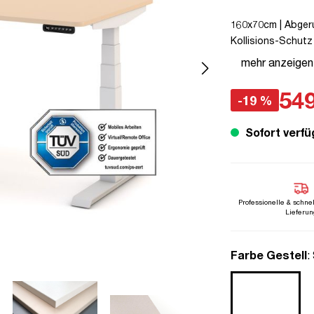
160x70cm | Abgerun
Kollisions-Schutz 
Verriegelungsfunkti
mehr anzeigen
unmontiert | TÜV©
Pitino Curved
549
-19 %
Sofort verfü
Professionelle & schne
Lieferun
a
Farbe Gestell
: