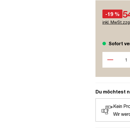
5
-19 %
inkl. MwSt.zzg
Sofort ve
Produkt Anzah
Du möchtest n
Kein Pr
Wir wer