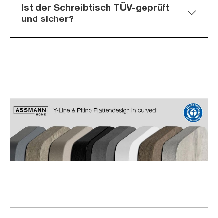
Ist der Schreibtisch TÜV-geprüft
und sicher?
Slider überspringen
Slider überspringen