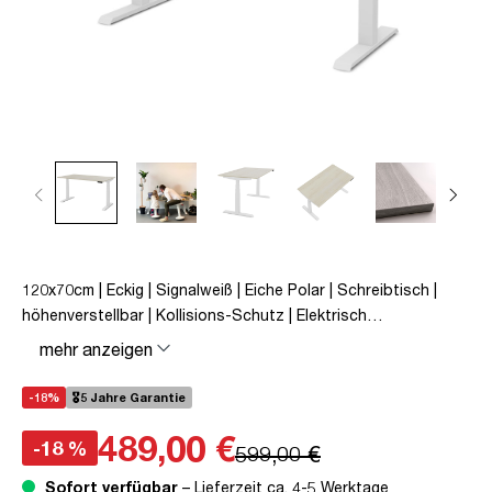
120x70cm | Eckig | Signalweiß | Eiche Polar | Schreibtisch |
höhenverstellbar | Kollisions-Schutz | Elektrisch
höhenverstellbar | Familiengerecht | Verriegelungsfunktion |
mehr anzeigen
Metall | Holz | Weiß | Beige | 5 Jahre Herstellergarantie |
unmontiert | TÜV© geprüfte Ergonomie | TÜV© mobiles
-18%
🎖️5 Jahre Garantie
Arbeiten | bis zu 50 kg | Pitino
489,00 €
-18 %
599,00 €
Sofort verfügbar
– Lieferzeit ca. 4-5 Werktage