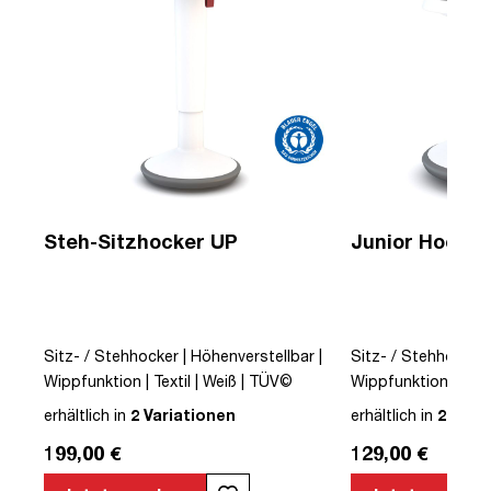
Steh-Sitzhocker UP
Junior Hocker
Sitz- / Stehhocker | Höhenverstellbar |
Sitz- / Stehhocker 
Wippfunktion | Textil | Weiß | TÜV©
Wippfunktion | Text
 |
geprüfte Sicherheit | German Design
geprüfte Sicherhei
erhältlich in
2 Variationen
erhältlich in
2 Vari
te
Award©
Award©
199,00 €
129,00 €