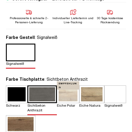
Professionelle & schnelle 2-
Individueller Liefertemin und
30 Tage kostenlose
Personen-Lieferung
Live-Tracking
Rücksendung
auswählen
Farbe Gestell
: Signalweiß
Signalweiß
auswählen
Farbe Tischplatte
: Sichtbeton Anthrazit
EMPFEHLUN
G
Schwarz
Sichtbeton
Eiche Polar
Eiche Natura
Signalweiß
Anthrazit