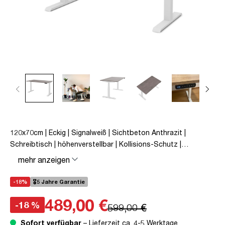
120x70cm | Eckig | Signalweiß | Sichtbeton Anthrazit |
Schreibtisch | höhenverstellbar | Kollisions-Schutz |
Elektrisch höhenverstellbar | Familiengerecht |
mehr anzeigen
Verriegelungsfunktion | Metall | Holz | Grau | Weiß | 5 Jahre
Herstellergarantie | unmontiert | TÜV© geprüfte Ergonomie |
-18%
🎖️5 Jahre Garantie
TÜV© mobiles Arbeiten | bis zu 50 kg | Pitino
489,00 €
-18 %
599,00 €
Sofort verfügbar
– Lieferzeit ca. 4-5 Werktage