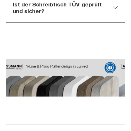
Ist der Schreibtisch TÜV-geprüft
und sicher?
Slider überspringen
Slider überspringen