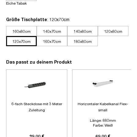
Eiche Tabak
auswählen
Größe Tischplatte
: 120x70cm
160x80cm
140x70cm
140x80cm
120x80cm
120x70cm
160x70cm
180x80cm
Das passt zu deinem Produkt
6-fach Steckdose mit 3 Meter
Horizontaler Kabelkanal Flex-
Zuleitung
small
Länge:
880mm
Farbe:
Weiß
Zubehör:
Ohne Zubehör
29,00 €
69,00 €