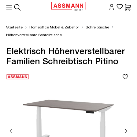
alt springen
Waren
Startseite
Homeoffice Möbel & Zubehör
Schreibtische
Höhenverstellbare Schreibtische
Elektrisch Höhenverstellbarer
Familien Schreibtisch Pitino
Bildergalerie überspringen
Öffne Zoom-Modal