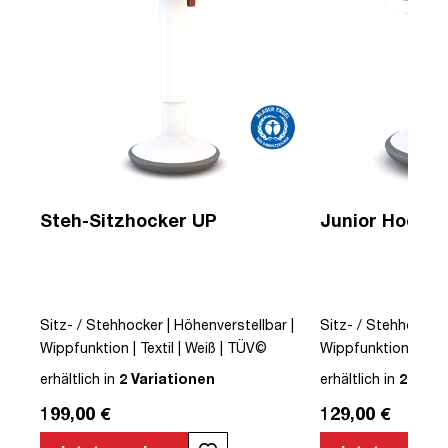
Steh-Sitzhocker UP
Junior Hocker
Sitz- / Stehhocker | Höhenverstellbar |
Sitz- / Stehhocker 
Wippfunktion | Textil | Weiß | TÜV©
Wippfunktion | Text
 |
geprüfte Sicherheit | German Design
geprüfte Sicherhei
erhältlich in
2 Variationen
erhältlich in
2 Vari
te
Award©
Award©
199,00 €
129,00 €