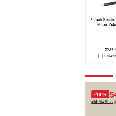
6-fach Steckd
Meter Zule
29,00 
auswäh
5
-19 %
inkl. MwSt.zzg