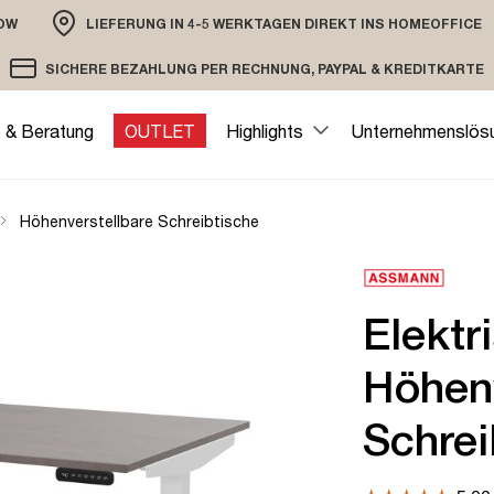
OW
LIEFERUNG IN 4-5 WERKTAGEN DIREKT INS HOMEOFFICE
ION
SICHERE BEZAHLUNG PER RECHNUNG, PAYPAL & KREDITKARTE
VERSAND PER DHL ODER SPEDITION
VERSCHLÜSSELTE ÜBERTRAGUNG
e & Beratung
OUTLET
Highlights
Unternehmenslös
Höhenverstellbare Schreibtische
Elektr
Höhenv
Schrei