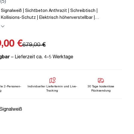
 Signalweiß | Sichtbeton Anthrazit | Schreibtisch |
 Kollisions-Schutz | Elektrisch höhenverstellbar |
erriegelungsfunktion | Metall | Holz | Grau | Weiß | 5 Jahre
e | unmontiert | TÜV© geprüfte Ergonomie | TÜV© mobiles
0 kg | Pitino
,00 €
679,00 €
gbar
– Lieferzeit ca. 4-5 Werktage
lle 2-Personen-
Individueller Liefertemin und Live-
30 Tage kostenlose
g
Tracking
Rücksendung
uswählen
 Signalweiß