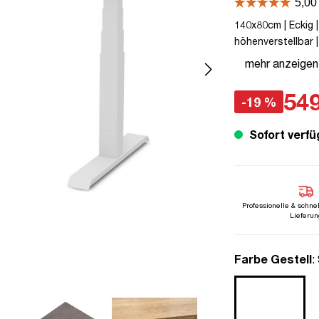
140x80cm | Eckig |
höhenverstellbar |
Familiengerecht | V
mehr anzeigen
Herstellergaranti
Arbeiten | bis zu 5
549
-19 %
Sofort verfü
Professionelle & schne
Lieferun
a
Farbe Gestell
: