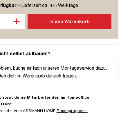
rfügbar
– Lieferzeit ca. 4-5 Werktage
l: Gib den gewünschten Wert ein oder benutze die Schaltflächen u
In den Warenkorb
icht selbst aufbauen?
oblem, buche einfach unseren Montageservice dazu.
den dich im Warenkorb danach fragen.
htest deine Mitarbeitenden im Homeoffice
atten?
iere jetzt vom ASSMANN HOME
Firmenprogramm