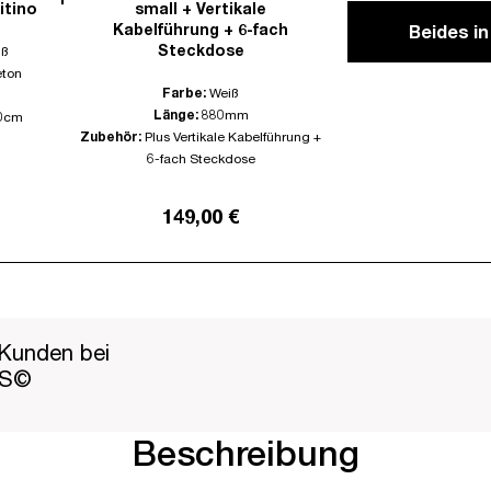
itino
small + Vertikale
Kabelführung + 6-fach
Beides i
Steckdose
iß
eton
Farbe:
Weiß
Länge:
880mm
0cm
Zubehör:
Plus Vertikale Kabelführung +
6-fach Steckdose
149,00 €
Kunden bei
PS©
Beschreibung