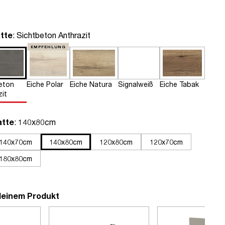
auswählen
tte
: Sichtbeton Anthrazit
EMPFEHLUNG
eton
Eiche Polar
Eiche Natura
Signalweiß
Eiche Tabak
zit
auswählen
atte
: 140x80cm
140x70cm
140x80cm
120x80cm
120x70cm
180x80cm
deinem Produkt