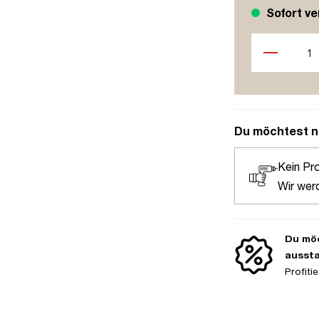
Sofort ve
Produkt Anzah
Du möchtest n
Kein Pr
Wir wer
Du möc
ausst
Profit