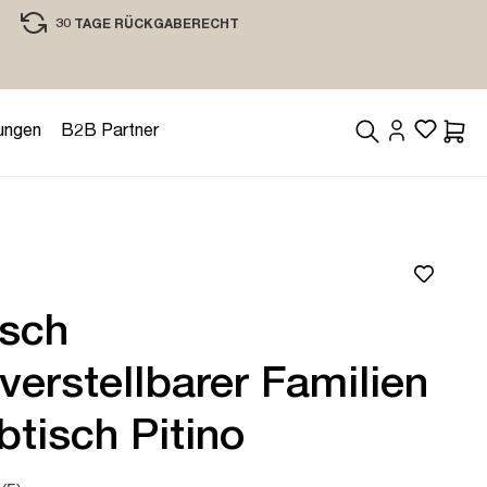
30 TAGE RÜCKGABERECHT
EINKAUFEN MIT VERTRAUEN
ungen
B2B Partner
Waren
isch
erstellbarer Familien
btisch Pitino