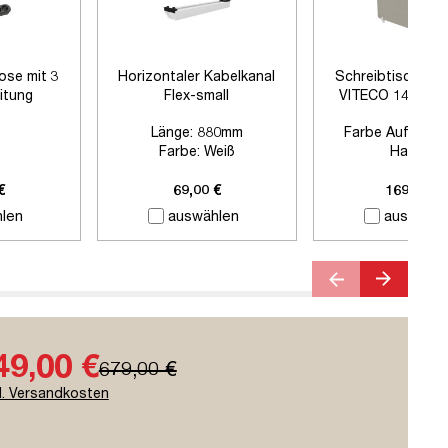
ose mit 3
Horizontaler Kabelkanal
Schreibtischtre
itung
Flex-small
VITECO 140cm H
Signalweiß
Länge:
880mm
Farbe Auftisch
Farbe:
Weiß
Harbor
Zubehör:
Ohne Zubehör
Farbe Klemmen:
Si
Länge:
1400
€
69,00 €
169,00 €
len
auswählen
auswähle
49,00 €
679,00 €
l. Versandkosten