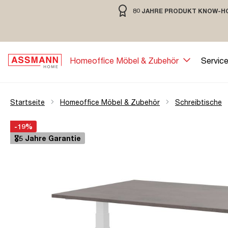
80 JAHRE PRODUKT KNOW-H
springen
Zur Hauptnavigation springen
80 JAHRE MÖBELBAU MIT TRADIT
Homeoffice Möbel & Zubehör
Servic
Startseite
Homeoffice Möbel & Zubehör
Schreibtische
Bildergalerie überspringen
Öffne Zoom-Modal
-19%
🎖️5 Jahre Garantie