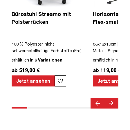
Bürostuhl Streamo mit
Horizontaler 
Polsterrücken
Flex-small + V
Kabelführung 
Steckdose
100 % Polyester, nicht
88x16x10cm | Kabe
 |
schwermetallhaltige Farbstoffe (Era) |
Metall | Signalweiß 
r |
Schwarz | Drehstuhl | Polsterrücken |
erhältlich in
6 Variationen
erhältlich in
12 Var
mit Rollen | Lordosenstütze |
ab 519,00 €
ab 119,00 €
s |
Höhenverstellbar | Verstellbare
Armlehnen | Verstellbare Rückenlehne |
Jetzt ansehen
Jetzt ansehe
Belastbar bis 120kg | Textil | Schwarz |
montiert | TÜV© geprüfte Sicherheit |
TÜV© geprüfte Ergonomie | TÜV©
Emissions geprüft | Quality Office© |
bis zu 120 kg | Streamo