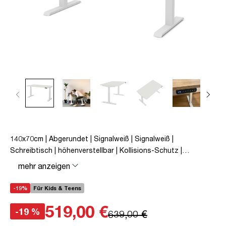
140x70cm | Abgerundet | Signalweiß | Signalweiß |
Schreibtisch | höhenverstellbar | Kollisions-Schutz |
Elektrisch höhenverstellbar | Familiengerecht |
mehr anzeigen
Verriegelungsfunktion | Metall | Holz | Weiß | 5 Jahre
Herstellergarantie | unmontiert | TÜV© geprüfte Ergonomie |
-19%
Für Kids & Teens
TÜV© mobiles Arbeiten | bis zu 50 kg | Pitino Curved
519,00 €
-19 %
639,00 €