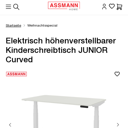
alt springen
Waren
Startseite
Weihnachtsspecial
Elektrisch höhenverstellbarer
Kinderschreibtisch JUNIOR
Curved
Bildergalerie überspringen
Öffne Zoom-Modal