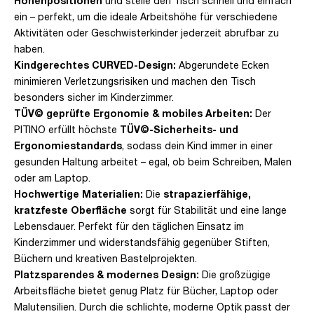
Höhenpositionen
und stelle den Tisch schnell und einfach
ein – perfekt, um die ideale Arbeitshöhe für verschiedene
Aktivitäten oder Geschwisterkinder jederzeit abrufbar zu
haben.
Kindgerechtes CURVED-Design:
Abgerundete Ecken
minimieren Verletzungsrisiken und machen den Tisch
besonders sicher im Kinderzimmer.
TÜV© geprüfte Ergonomie & mobiles Arbeiten:
Der
PITINO erfüllt höchste
TÜV©-Sicherheits- und
Ergonomiestandards
, sodass dein Kind immer in einer
gesunden Haltung arbeitet – egal, ob beim Schreiben, Malen
oder am Laptop.
Hochwertige Materialien:
Die
strapazierfähige,
kratzfeste Oberfläche
sorgt für Stabilität und eine lange
Lebensdauer. Perfekt für den täglichen Einsatz im
Kinderzimmer und widerstandsfähig gegenüber Stiften,
Büchern und kreativen Bastelprojekten.
Platzsparendes & modernes Design:
Die großzügige
Arbeitsfläche bietet genug Platz für Bücher, Laptop oder
Malutensilien. Durch die schlichte, moderne Optik passt der