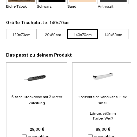
Eiche Tabak
Schwarz
Sand
Anthrazit
auswählen
Größe Tischplatte
: 140x70cm
120x70cm
120x80cm
140x70cm
140x80cm
Das passt zu deinem Produkt
6-fach Steckdose mit 3 Meter
Horizontaler Kabelkanal Flex-
Zuleitung
small
Länge:
880mm
Farbe:
Weiß
Zubehör:
Ohne Zubehör
29,00 €
69,00 €
auswählen
auswählen