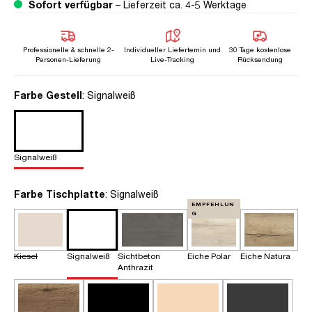
Sofort verfügbar
– Lieferzeit ca. 4-5 Werktage
Professionelle & schnelle 2-
Individueller Liefertemin und
30 Tage kostenlose
Personen-Lieferung
Live-Tracking
Rücksendung
auswählen
Farbe Gestell
: Signalweiß
Signalweiß
auswählen
Farbe Tischplatte
: Signalweiß
EMPFEHLUN
G
Kiesel
Signalweiß
Sichtbeton
Eiche Polar
Eiche Natura
Anthrazit