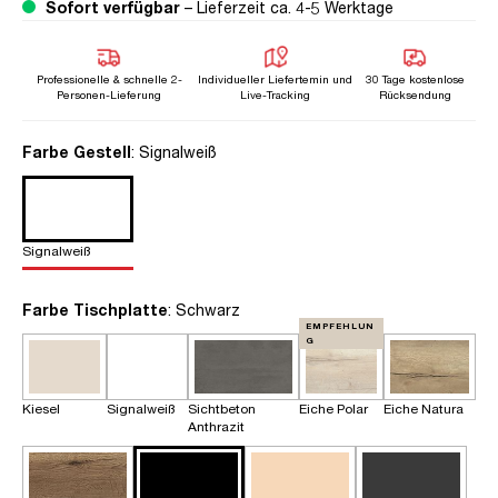
Sofort verfügbar
– Lieferzeit ca. 4-5 Werktage
Professionelle & schnelle 2-
Individueller Liefertemin und
30 Tage kostenlose
Personen-Lieferung
Live-Tracking
Rücksendung
auswählen
Farbe Gestell
: Signalweiß
Signalweiß
auswählen
Farbe Tischplatte
: Schwarz
EMPFEHLUN
G
Kiesel
Signalweiß
Sichtbeton
Eiche Polar
Eiche Natura
Anthrazit