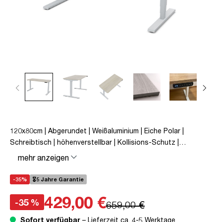
120x80cm | Abgerundet | Weißaluminium | Eiche Polar |
Schreibtisch | höhenverstellbar | Kollisions-Schutz |
Elektrisch höhenverstellbar | Kindersicherung | Metall | Holz |
mehr anzeigen
Beige | Silber | 5 Jahre Herstellergarantie | unmontiert | TÜV©
mobiles Arbeiten | bis zu 80 kg | Y-Line | Y-Line Curved |
-35%
🎖️5 Jahre Garantie
Steckertyp C
429,00 €
-35 %
659,00 €
Sofort verfügbar
– Lieferzeit ca. 4-5 Werktage