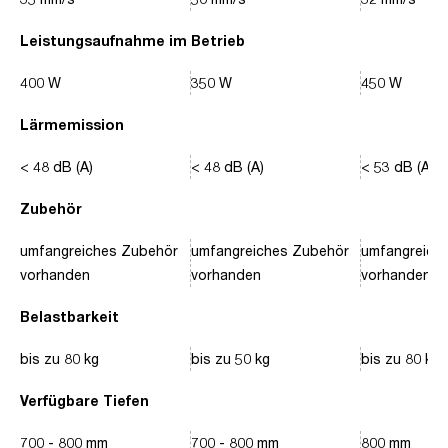
Leistungsaufnahme im Betrieb
400 W
350 W
450 W
Lärmemission
< 48 dB (A)
< 48 dB (A)
< 53 dB (A)
Zubehör
umfangreiches Zubehör
umfangreiches Zubehör
umfangreich
vorhanden
vorhanden
vorhanden
Belastbarkeit
bis zu 80 kg
bis zu 50 kg
bis zu 80 kg
Verfügbare Tiefen
700 - 800 mm
700 - 800 mm
800 mm