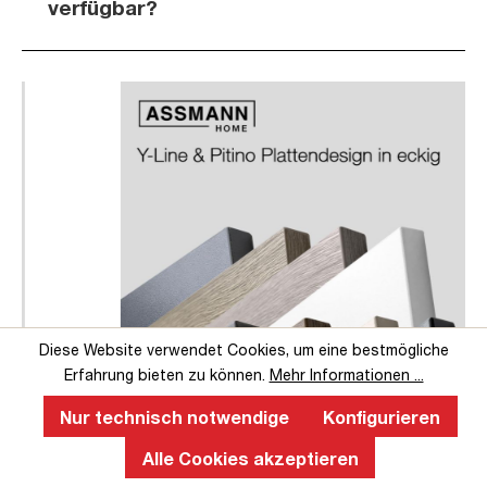
verfügbar?
Slider überspringen
Slider überspringen
Diese Website verwendet Cookies, um eine bestmögliche
Erfahrung bieten zu können.
Mehr Informationen ...
Nur technisch notwendige
Konfigurieren
Perfekte Ergonomie an einem
Alle Cookies akzeptieren
höhenverstellbaren Schreibtisch