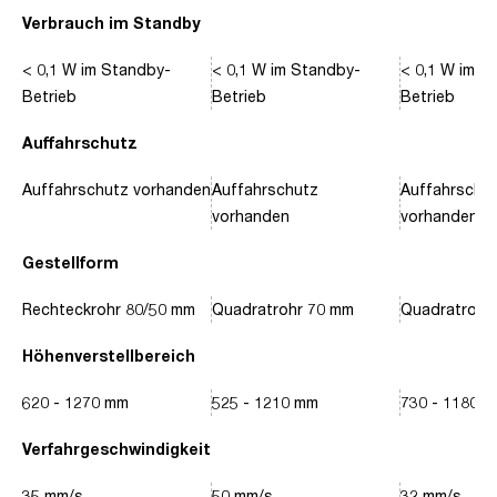
Verbrauch im Standby
< 0,1 W im Standby-
< 0,1 W im Standby-
< 0,1 W im S
Betrieb
Betrieb
Betrieb
Auffahrschutz
Auffahrschutz vorhanden
Auffahrschutz
Auffahrschu
vorhanden
vorhanden
Gestellform
Rechteckrohr 80/50 mm
Quadratrohr 70 mm
Quadratrohr
Höhenverstellbereich
620 - 1270 mm
525 - 1210 mm
730 - 1180 
Verfahrgeschwindigkeit
35 mm/s
50 mm/s
32 mm/s