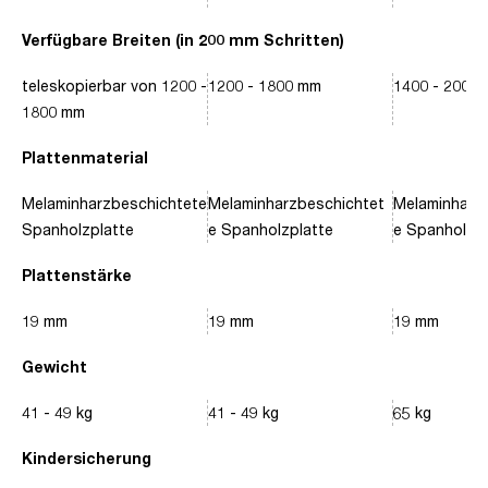
Verfügbare Breiten (in 200 mm Schritten)
teleskopierbar von 1200 -
1200 - 1800 mm
1400 - 2000
1800 mm
Plattenmaterial
Melaminharzbeschichtete
Melaminharzbeschichtet
Melaminharz
Spanholzplatte
e Spanholzplatte
e Spanholzpl
Plattenstärke
19 mm
19 mm
19 mm
Gewicht
41 - 49 kg
41 - 49 kg
65 kg
Kindersicherung