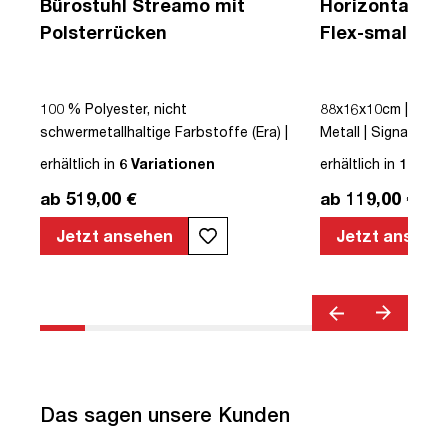
Bürostuhl Streamo mit
Horizontaler 
Polsterrücken
Flex-small + V
Kabelführung 
Steckdose
|
100 % Polyester, nicht
88x16x10cm | Kabe
schwermetallhaltige Farbstoffe (Era) |
Metall | Signalweiß 
Schwarz | Drehstuhl | Polsterrücken |
erhältlich in
6 Variationen
erhältlich in
12 Var
mit Rollen | Lordosenstütze |
ab 519,00 €
ab 119,00 €
Höhenverstellbar | Verstellbare
Armlehnen | Verstellbare Rückenlehne |
Jetzt ansehen
Jetzt ansehe
Belastbar bis 120kg | Textil | Schwarz |
montiert | TÜV© geprüfte Sicherheit |
TÜV© geprüfte Ergonomie | TÜV©
Emissions geprüft | Quality Office© |
bis zu 120 kg | Streamo
Das sagen unsere Kunden