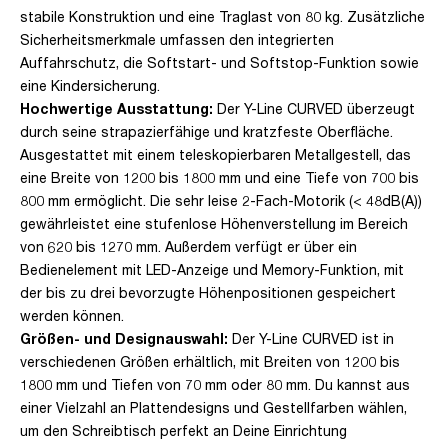
stabile Konstruktion und eine Traglast von 80 kg. Zusätzliche
Sicherheitsmerkmale umfassen den integrierten
Auffahrschutz, die Softstart- und Softstop-Funktion sowie
eine Kindersicherung.
Hochwertige Ausstattung:
Der Y-Line CURVED überzeugt
durch seine strapazierfähige und kratzfeste Oberfläche.
Ausgestattet mit einem teleskopierbaren Metallgestell, das
eine Breite von 1200 bis 1800 mm und eine Tiefe von 700 bis
800 mm ermöglicht. Die sehr leise 2-Fach-Motorik (< 48dB(A))
gewährleistet eine stufenlose Höhenverstellung im Bereich
von 620 bis 1270 mm. Außerdem verfügt er über ein
Bedienelement mit LED-Anzeige und Memory-Funktion, mit
der bis zu drei bevorzugte Höhenpositionen gespeichert
werden können.
Größen- und Designauswahl:
Der Y-Line CURVED ist in
verschiedenen Größen erhältlich, mit Breiten von 1200 bis
1800 mm und Tiefen von 70 mm oder 80 mm. Du kannst aus
einer Vielzahl an Plattendesigns und Gestellfarben wählen,
um den Schreibtisch perfekt an Deine Einrichtung