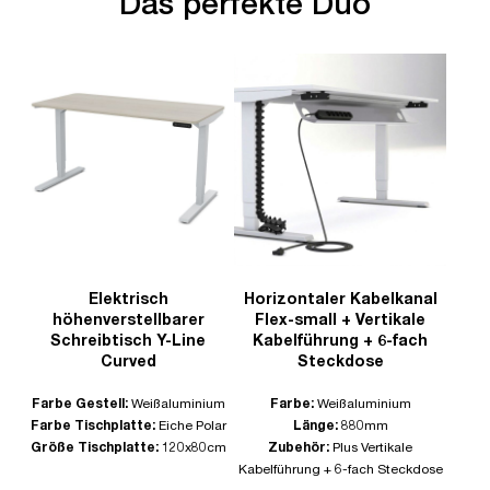
Das perfekte Duo
Elektrisch
Horizontaler Kabelkanal
höhenverstellbarer
Flex-small + Vertikale
Schreibtisch Y-Line
Kabelführung + 6-fach
Curved
Steckdose
Farbe Gestell:
Weißaluminium
Farbe:
Weißaluminium
Farbe Tischplatte:
Eiche Polar
Länge:
880mm
Größe Tischplatte:
120x80cm
Zubehör:
Plus Vertikale
Kabelführung + 6-fach Steckdose