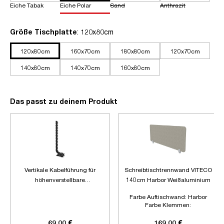
Eiche Tabak
Eiche Polar
Sand
Anthrazit
auswählen
Größe Tischplatte
: 120x80cm
120x80cm
160x70cm
180x80cm
120x70cm
140x80cm
140x70cm
160x80cm
Das passt zu deinem Produkt
Vertikale Kabelführung für
Schreibtischtrennwand VITECO
höhenverstellbare
140cm Harbor Weißaluminium
Schreibtische
Farbe Auftischwand:
Harbor
Farbe Klemmen:
Weißaluminium
Länge:
1400mm
69,00 €
169,00 €