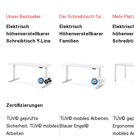
Unser Bestseller
Der Schreibtisch für
Mehr Platz f
die ganze Familie
Ideen
Elektrisch
Elektrisch
Elektrisch
höhenverstellbarer
Höhenverstellbarer
höhenverste
Schreibtisch Y-Line
Familien
Schreibtisc
Schreibtisch Pitino
Piacetta
Zertifizierungen
TÜV© geprüfte
TÜV© mobiles Arbeiten,
TÜV© geprüf
Sicherheit, TÜV© mobiles
Blauer Engel©
Ergonomie, 
Arbeiten
mobiles Arbe