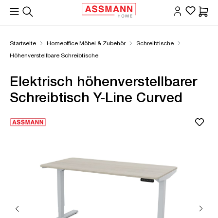
alt springen
Waren
Startseite
Homeoffice Möbel & Zubehör
Schreibtische
Höhenverstellbare Schreibtische
Elektrisch höhenverstellbarer
Schreibtisch Y-Line Curved
Bildergalerie überspringen
Öffne Zoom-Modal