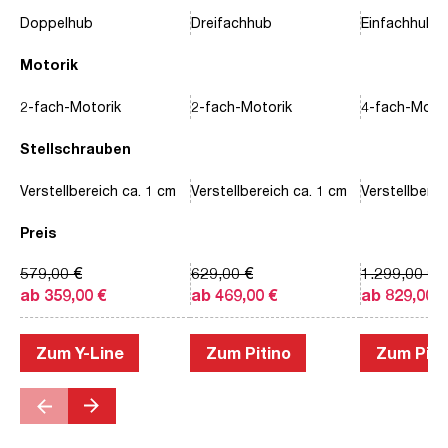
Doppelhub
Dreifachhub
Einfachhub
Motorik
2-fach-Motorik
2-fach-Motorik
4-fach-Motor
Stellschrauben
Verstellbereich ca. 1 cm
Verstellbereich ca. 1 cm
Verstellberei
Preis
579,00 €
629,00 €
1.299,00 €
ab 359,00 €
ab 469,00 €
ab 829,00 €
Zum Y-Line
Zum Pitino
Zum Piac