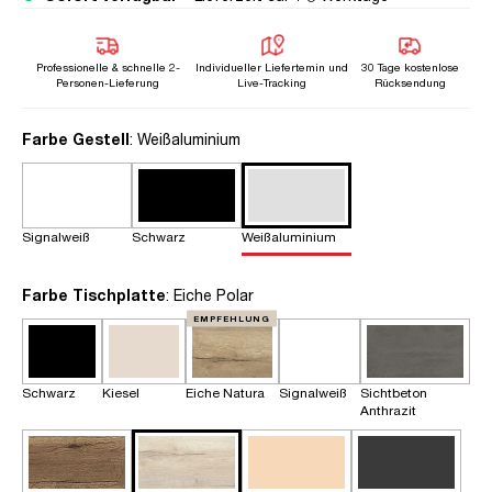
Professionelle & schnelle 2-
Individueller Liefertemin und
30 Tage kostenlose
Personen-Lieferung
Live-Tracking
Rücksendung
auswählen
Farbe Gestell
: Weißaluminium
Signalweiß
Schwarz
Weißaluminium
auswählen
Farbe Tischplatte
: Eiche Polar
EMPFEHLUNG
Schwarz
Kiesel
Eiche Natura
Signalweiß
Sichtbeton
Anthrazit