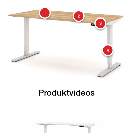
1
2
3
4
Produktvideos