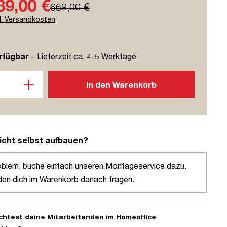
39,00 €
669,00 €
l. Versandkosten
rfügbar
– Lieferzeit ca. 4-5 Werktage
l: Gib den gewünschten Wert ein oder benutze die Schaltflächen u
In den Warenkorb
icht selbst aufbauen?
oblem, buche einfach unseren Montageservice dazu.
den dich im Warenkorb danach fragen.
htest deine Mitarbeitenden im Homeoffice