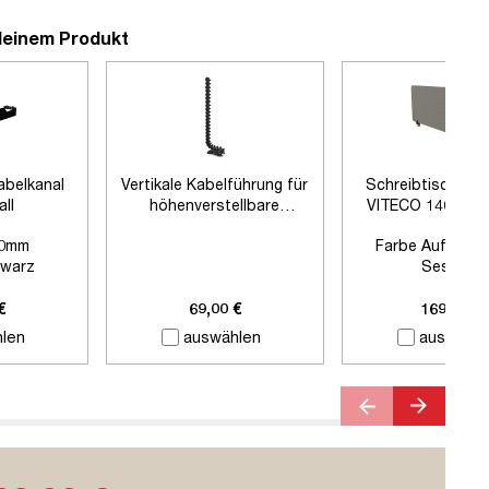
deinem Produkt
abelkanal
Vertikale Kabelführung für
Schreibtischtre
all
höhenverstellbare
VITECO 140cm 
Schreibtische
Schwarz
0mm
Farbe Auftisch
warz
Sesame
 Zubehör
Farbe Klemmen:
S
Länge:
1400
€
69,00 €
169,00 €
len
auswählen
auswähle