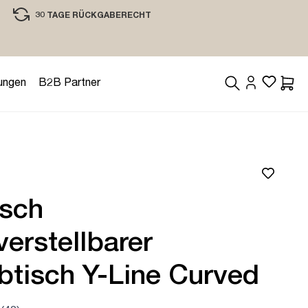
30 TAGE RÜCKGABERECHT
EINKAUFEN MIT VERTRAUEN
ungen
B2B Partner
Waren
isch
erstellbarer
btisch Y-Line Curved