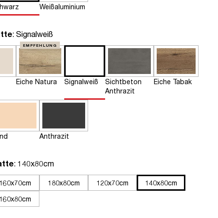
hwarz
Weißaluminium
auswählen
tte
: Signalweiß
EMPFEHLUNG
Eiche Natura
Signalweiß
Sichtbeton
Eiche Tabak
Anthrazit
nd
Anthrazit
auswählen
atte
: 140x80cm
160x70cm
180x80cm
120x70cm
140x80cm
160x80cm