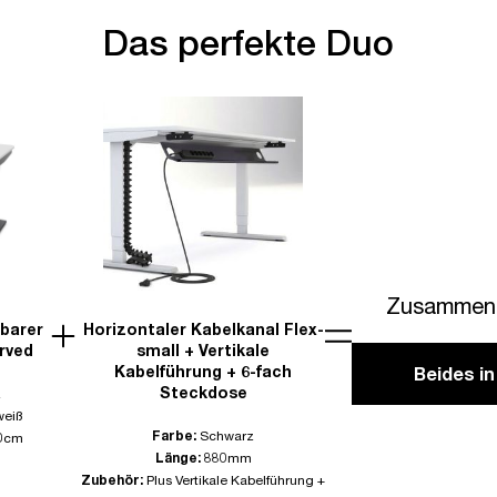
Das perfekte Duo
Zusammen 
lbarer
Horizontaler Kabelkanal Flex-
rved
small + Vertikale
Kabelführung + 6-fach
Beides i
Steckdose
z
weiß
Farbe:
Schwarz
0cm
Länge:
880mm
Zubehör:
Plus Vertikale Kabelführung +