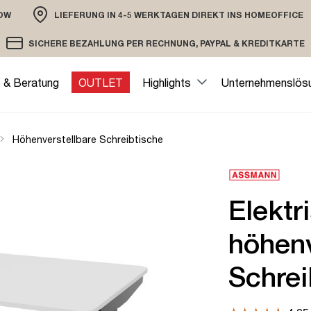
OW
LIEFERUNG IN 4-5 WERKTAGEN DIREKT INS HOMEOFFICE
ION
SICHERE BEZAHLUNG PER RECHNUNG, PAYPAL & KREDITKARTE
VERSAND PER DHL ODER SPEDITION
VERSCHLÜSSELTE ÜBERTRAGUNG
e & Beratung
OUTLET
Highlights
Unternehmenslös
Höhenverstellbare Schreibtische
Elektr
höhenv
Schrei