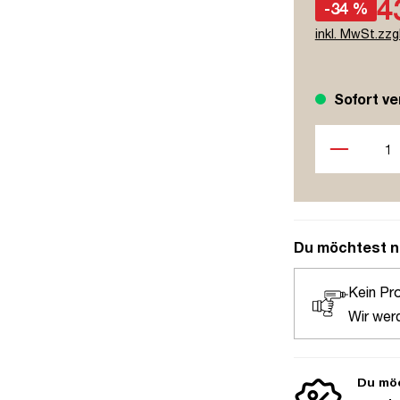
4
-34 %
inkl. MwSt.zzg
Sofort ve
Produkt Anzah
Du möchtest n
Kein Pr
Wir wer
Du möc