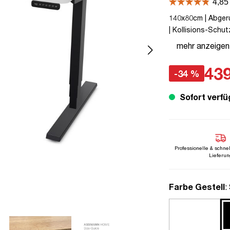
140x80cm | Abgeru
| Kollisions-Schut
| Weiß | Schwarz |
mehr anzeigen
Arbeiten | bis zu 
439
-34 %
Sofort verfü
Professionelle & schne
Lieferun
a
Farbe Gestell
: