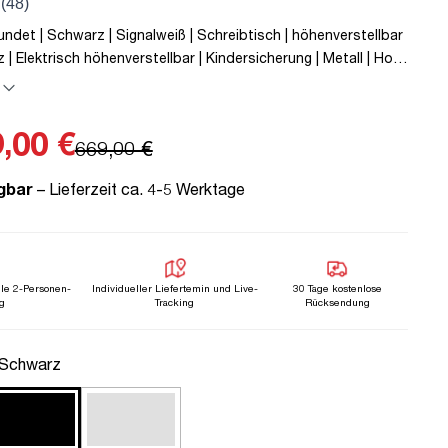
ndet | Schwarz | Signalweiß | Schreibtisch | höhenverstellbar
z | Elektrisch höhenverstellbar | Kindersicherung | Metall | Holz
 5 Jahre Herstellergarantie | unmontiert | TÜV© mobiles
80 kg | Y-Line | Y-Line Curved | Steckertyp C
,00 €
669,00 €
gbar
– Lieferzeit ca. 4-5 Werktage
lle 2-Personen-
Individueller Liefertemin und Live-
30 Tage kostenlose
g
Tracking
Rücksendung
uswählen
 Schwarz