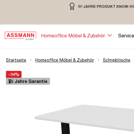
80 JAHRE PRODUKT KNOW-H
springen
Zur Hauptnavigation springen
80 JAHRE MÖBELBAU MIT TRADIT
Homeoffice Möbel & Zubehör
Servic
Startseite
Homeoffice Möbel & Zubehör
Schreibtische
Bildergalerie überspringen
Öffne Zoom-Modal
-34%
🎖️5 Jahre Garantie