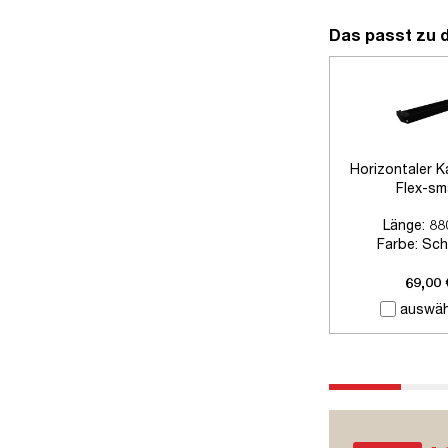
Das passt zu 
Horizontaler K
Flex-sm
Länge:
88
Farbe:
Sch
Zubehör:
Ohne
69,00 
auswäh