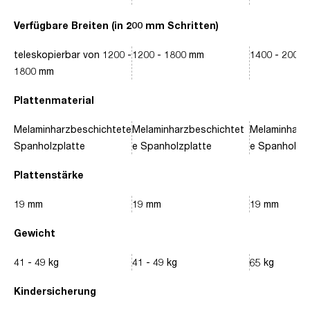
Verfügbare Breiten (in 200 mm Schritten)
teleskopierbar von 1200 -
1200 - 1800 mm
1400 - 2000
1800 mm
Plattenmaterial
Melaminharzbeschichtete
Melaminharzbeschichtet
Melaminharz
Spanholzplatte
e Spanholzplatte
e Spanholzpl
Plattenstärke
19 mm
19 mm
19 mm
Gewicht
41 - 49 kg
41 - 49 kg
65 kg
Kindersicherung