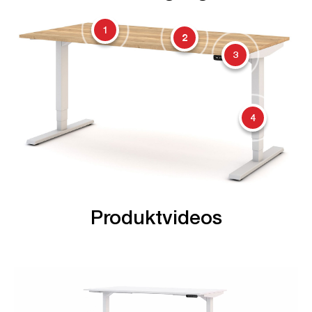
1
2
3
4
Produktvideos