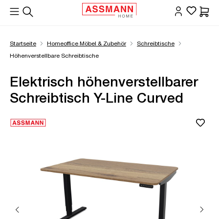
alt springen
Waren
Startseite
Homeoffice Möbel & Zubehör
Schreibtische
Höhenverstellbare Schreibtische
Elektrisch höhenverstellbarer
Schreibtisch Y-Line Curved
Bildergalerie überspringen
Öffne Zoom-Modal