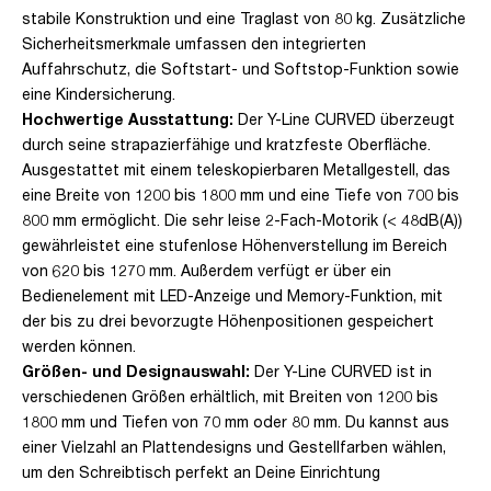
stabile Konstruktion und eine Traglast von 80 kg. Zusätzliche
Sicherheitsmerkmale umfassen den integrierten
Auffahrschutz, die Softstart- und Softstop-Funktion sowie
eine Kindersicherung.
Hochwertige Ausstattung:
Der Y-Line CURVED überzeugt
durch seine strapazierfähige und kratzfeste Oberfläche.
Ausgestattet mit einem teleskopierbaren Metallgestell, das
eine Breite von 1200 bis 1800 mm und eine Tiefe von 700 bis
800 mm ermöglicht. Die sehr leise 2-Fach-Motorik (< 48dB(A))
gewährleistet eine stufenlose Höhenverstellung im Bereich
von 620 bis 1270 mm. Außerdem verfügt er über ein
Bedienelement mit LED-Anzeige und Memory-Funktion, mit
der bis zu drei bevorzugte Höhenpositionen gespeichert
werden können.
Größen- und Designauswahl:
Der Y-Line CURVED ist in
verschiedenen Größen erhältlich, mit Breiten von 1200 bis
1800 mm und Tiefen von 70 mm oder 80 mm. Du kannst aus
einer Vielzahl an Plattendesigns und Gestellfarben wählen,
um den Schreibtisch perfekt an Deine Einrichtung