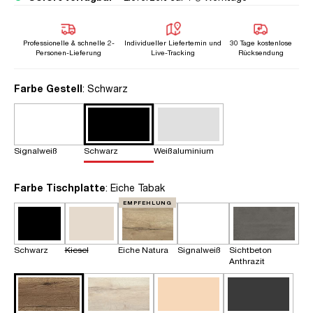
Professionelle & schnelle 2-
Individueller Liefertemin und
30 Tage kostenlose
Personen-Lieferung
Live-Tracking
Rücksendung
auswählen
Farbe Gestell
: Schwarz
Signalweiß
Schwarz
Weißaluminium
auswählen
Farbe Tischplatte
: Eiche Tabak
EMPFEHLUNG
Schwarz
Kiesel
Eiche Natura
Signalweiß
Sichtbeton
Anthrazit