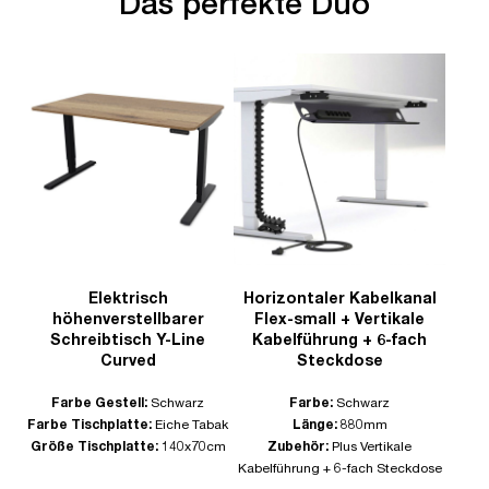
Das perfekte Duo
Elektrisch
Horizontaler Kabelkanal
höhenverstellbarer
Flex-small + Vertikale
Schreibtisch Y-Line
Kabelführung + 6-fach
Curved
Steckdose
Farbe Gestell:
Schwarz
Farbe:
Schwarz
Farbe Tischplatte:
Eiche Tabak
Länge:
880mm
Größe Tischplatte:
140x70cm
Zubehör:
Plus Vertikale
Kabelführung + 6-fach Steckdose