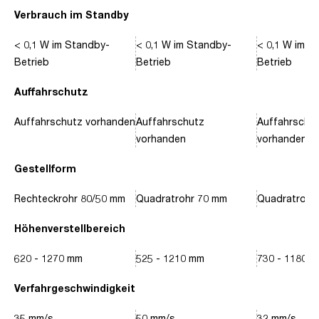
Verbrauch im Standby
< 0,1 W im Standby-
< 0,1 W im Standby-
< 0,1 W im S
Betrieb
Betrieb
Betrieb
Auffahrschutz
Auffahrschutz vorhanden
Auffahrschutz
Auffahrschu
vorhanden
vorhanden
Gestellform
Rechteckrohr 80/50 mm
Quadratrohr 70 mm
Quadratrohr
Höhenverstellbereich
620 - 1270 mm
525 - 1210 mm
730 - 1180 
Verfahrgeschwindigkeit
35 mm/s
50 mm/s
32 mm/s