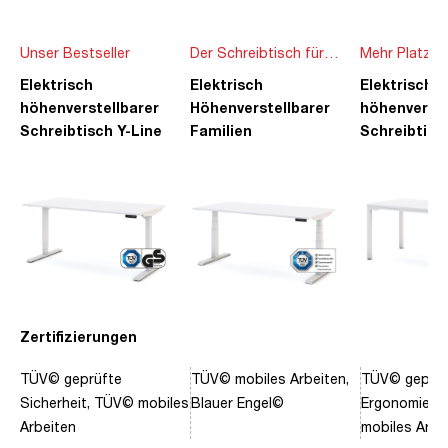
Unser Bestseller
Der Schreibtisch für
Mehr Platz f
die ganze Familie
Ideen
Elektrisch
Elektrisch
Elektrisch
höhenverstellbarer
Höhenverstellbarer
höhenverste
Schreibtisch Y-Line
Familien
Schreibtisc
Schreibtisch Pitino
Piacetta
Zertifizierungen
TÜV© geprüfte
TÜV© mobiles Arbeiten,
TÜV© geprüf
Sicherheit, TÜV© mobiles
Blauer Engel©
Ergonomie, 
Arbeiten
mobiles Arbe