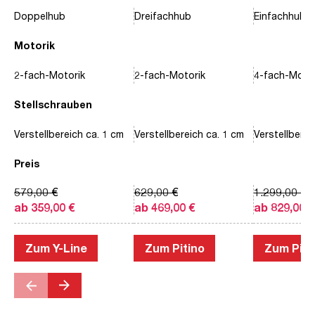
Doppelhub
Dreifachhub
Einfachhub
Motorik
2-fach-Motorik
2-fach-Motorik
4-fach-Motor
Stellschrauben
Verstellbereich ca. 1 cm
Verstellbereich ca. 1 cm
Verstellberei
Preis
579,00 €
629,00 €
1.299,00 €
ab 359,00 €
ab 469,00 €
ab 829,00 €
Zum Y-Line
Zum Pitino
Zum Piac