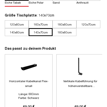
Eiche Tabak
Eiche Polar
Sand
Anthrazit
auswählen
Größe Tischplatte
: 140x70cm
120x80cm
160x70cm
180x80cm
120x70cm
140x80cm
140x70cm
160x80cm
Das passt zu deinem Produkt
Horizontaler Kabelkanal Flex-
Vertikale Kabelführung für
small
höhenverstellbare
Schreibtische
Länge:
880mm
Farbe:
Schwarz
Zubehör:
Ohne Zubehör
69,00 €
69,00 €