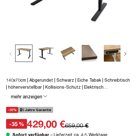
140x70cm | Abgerundet | Schwarz | Eiche Tabak | Schreibtisch
| höhenverstellbar | Kollisions-Schutz | Elektrisch
höhenverstellbar | Kindersicherung | Metall | Holz | Schwarz |
mehr anzeigen
Braun | 5 Jahre Herstellergarantie | unmontiert | TÜV©
mobiles Arbeiten | bis zu 80 kg | Y-Line | Y-Line Curved |
-35%
🎖️5 Jahre Garantie
Steckertyp C
429,00 €
-35 %
659,00 €
Sofort verfügbar
– Lieferzeit ca. 4-5 Werktage