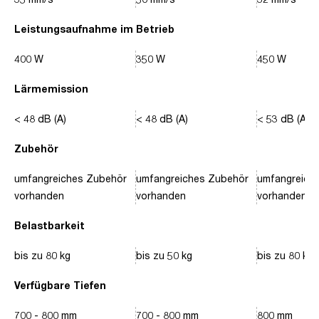
Leistungsaufnahme im Betrieb
400 W
350 W
450 W
Lärmemission
< 48 dB (A)
< 48 dB (A)
< 53 dB (A)
Zubehör
umfangreiches Zubehör
umfangreiches Zubehör
umfangreich
vorhanden
vorhanden
vorhanden
Belastbarkeit
bis zu 80 kg
bis zu 50 kg
bis zu 80 kg
Verfügbare Tiefen
700 - 800 mm
700 - 800 mm
800 mm