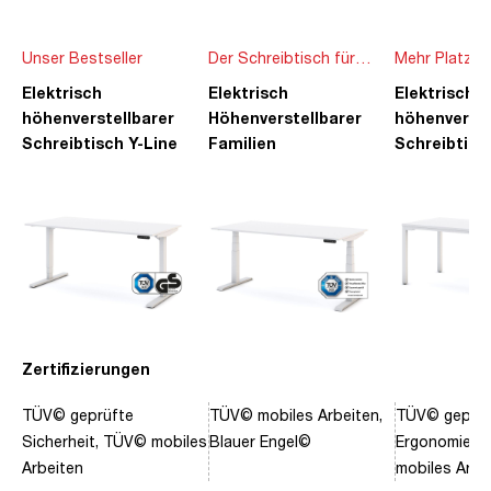
Unser Bestseller
Der Schreibtisch für
Mehr Platz f
die ganze Familie
Ideen
Elektrisch
Elektrisch
Elektrisch
höhenverstellbarer
Höhenverstellbarer
höhenverste
Schreibtisch Y-Line
Familien
Schreibtisc
Schreibtisch Pitino
Piacetta
Zertifizierungen
TÜV© geprüfte
TÜV© mobiles Arbeiten,
TÜV© geprüf
Sicherheit, TÜV© mobiles
Blauer Engel©
Ergonomie, 
Arbeiten
mobiles Arbe