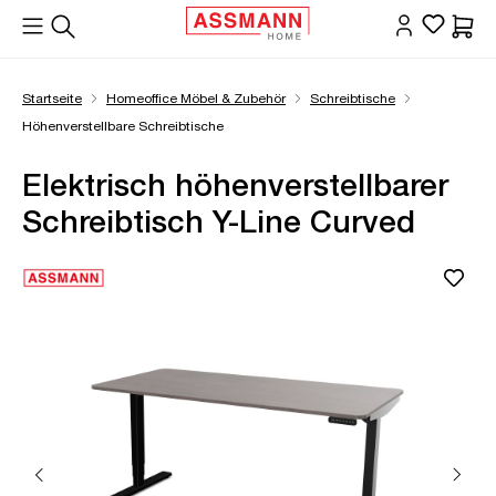
alt springen
Waren
Startseite
Homeoffice Möbel & Zubehör
Schreibtische
Höhenverstellbare Schreibtische
Elektrisch höhenverstellbarer
Schreibtisch Y-Line Curved
Bildergalerie überspringen
Öffne Zoom-Modal