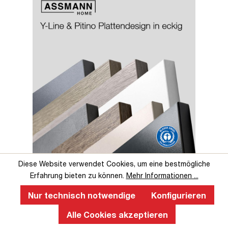
Diese Website verwendet Cookies, um eine bestmögliche
Perfekte Ergonomie an einem
Erfahrung bieten zu können.
Mehr Informationen ...
höhenverstellbaren Schreibtisch
Nur technisch notwendige
Konfigurieren
Ein ergonomischer, höhenverstellbarer Schreibtisch fördert
gesundes Arbeiten, verbessert die Körperhaltung, reduziert
Alle Cookies akzeptieren
Rücken- und Nackenschmerzen und steigert langfristig