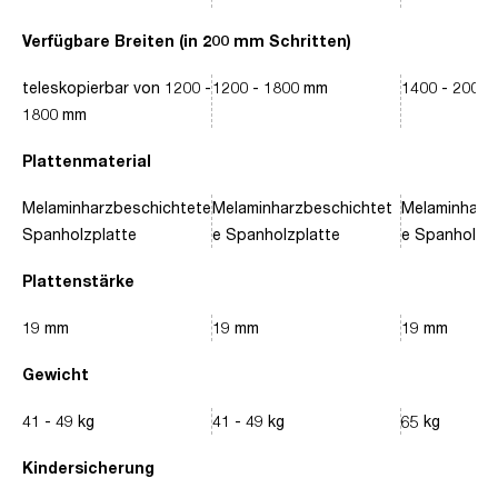
Verfügbare Breiten (in 200 mm Schritten)
teleskopierbar von 1200 -
1200 - 1800 mm
1400 - 2000
1800 mm
Plattenmaterial
Melaminharzbeschichtete
Melaminharzbeschichtet
Melaminharz
Spanholzplatte
e Spanholzplatte
e Spanholzpl
Plattenstärke
19 mm
19 mm
19 mm
Gewicht
41 - 49 kg
41 - 49 kg
65 kg
Kindersicherung