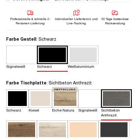
Professionelle & schnelle 2-
Individueller Liefertemin und
30 Tage kostenlose
Personen-Lieferung
Live-Tracking
Rücksendung
auswählen
Farbe Gestell
: Schwarz
Signalweiß
Schwarz
Weißaluminium
auswählen
Farbe Tischplatte
: Sichtbeton Anthrazit
EMPFEHLUNG
Schwarz
Kiesel
Eiche Natura
Signalweiß
Sichtbeton
Anthrazit