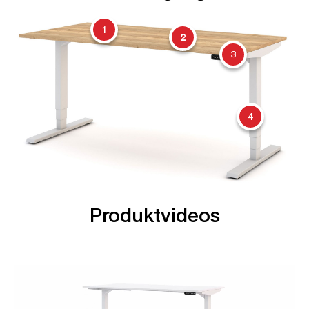
1
2
3
4
Produktvideos