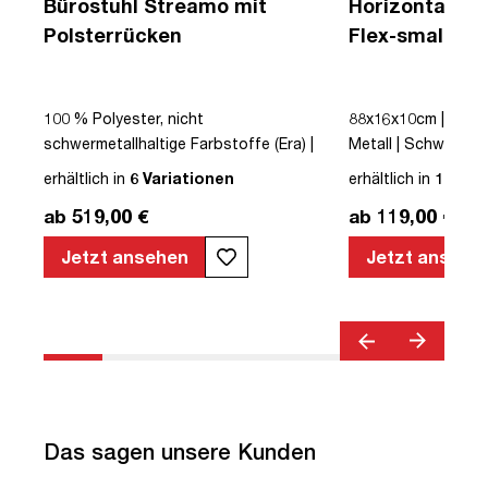
Bürostuhl Streamo mit
Horizontaler 
Polsterrücken
Flex-small + V
Kabelführung 
Steckdose
|
100 % Polyester, nicht
88x16x10cm | Kabe
schwermetallhaltige Farbstoffe (Era) |
Metall | Schwarz | t
Schwarz | Drehstuhl | Polsterrücken |
erhältlich in
6 Variationen
erhältlich in
12 Var
mit Rollen | Lordosenstütze |
ab 519,00 €
ab 119,00 €
Höhenverstellbar | Verstellbare
Armlehnen | Verstellbare Rückenlehne |
Jetzt ansehen
Jetzt ansehe
Belastbar bis 120kg | Textil | Schwarz |
montiert | TÜV© geprüfte Sicherheit |
TÜV© geprüfte Ergonomie | TÜV©
Emissions geprüft | Quality Office© |
bis zu 120 kg | Streamo
Das sagen unsere Kunden