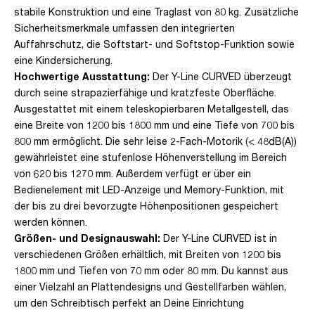
stabile Konstruktion und eine Traglast von 80 kg. Zusätzliche
Sicherheitsmerkmale umfassen den integrierten
Auffahrschutz, die Softstart- und Softstop-Funktion sowie
eine Kindersicherung.
Hochwertige Ausstattung:
Der Y-Line CURVED überzeugt
durch seine strapazierfähige und kratzfeste Oberfläche.
Ausgestattet mit einem teleskopierbaren Metallgestell, das
eine Breite von 1200 bis 1800 mm und eine Tiefe von 700 bis
800 mm ermöglicht. Die sehr leise 2-Fach-Motorik (< 48dB(A))
gewährleistet eine stufenlose Höhenverstellung im Bereich
von 620 bis 1270 mm. Außerdem verfügt er über ein
Bedienelement mit LED-Anzeige und Memory-Funktion, mit
der bis zu drei bevorzugte Höhenpositionen gespeichert
werden können.
Größen- und Designauswahl:
Der Y-Line CURVED ist in
verschiedenen Größen erhältlich, mit Breiten von 1200 bis
1800 mm und Tiefen von 70 mm oder 80 mm. Du kannst aus
einer Vielzahl an Plattendesigns und Gestellfarben wählen,
um den Schreibtisch perfekt an Deine Einrichtung