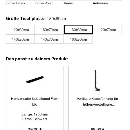
Eiche Tabak
Eiche Polar
Sand
Anthrazit
auswählen
Größe Tischplatte
: 180x80cm
120x80cm
160x70cm
180x80cm
120x70cm
140x80cm
140x70cm
160x80cm
Das passt zu deinem Produkt
Horizontaler Kabelkanal Flex-
Vertikale Kabelführung für
big
höhenverstellbare
Schreibtische
Länge:
1280mm
Farbe:
Schwarz
Zubehör:
Ohne Zubehör
79,00 €
69,00 €