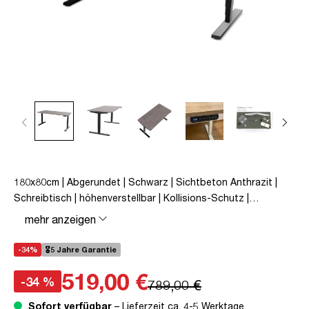
180x80cm | Abgerundet | Schwarz | Sichtbeton Anthrazit |
Schreibtisch | höhenverstellbar | Kollisions-Schutz |
Elektrisch höhenverstellbar | Kindersicherung | Metall | Holz |
mehr anzeigen
Grau | Schwarz | 5 Jahre Herstellergarantie | unmontiert |
TÜV© mobiles Arbeiten | bis zu 80 kg | Y-Line | Y-Line Curved |
-34%
🎖️5 Jahre Garantie
Steckertyp C
519,00 €
-34 %
789,00 €
Sofort verfügbar
– Lieferzeit ca. 4-5 Werktage