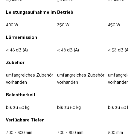
Leistungsaufnahme im Betrieb
400 W
350 W
450 W
Lärmemission
< 48 dB (A)
< 48 dB (A)
< 53 dB (A)
Zubehör
umfangreiches Zubehör
umfangreiches Zubehör
umfangreich
vorhanden
vorhanden
vorhanden
Belastbarkeit
bis zu 80 kg
bis zu 50 kg
bis zu 80 kg
Verfügbare Tiefen
700 - 800 mm
700 - 800 mm
800 mm