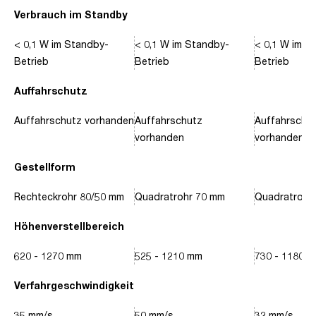
Verbrauch im Standby
< 0,1 W im Standby-
< 0,1 W im Standby-
< 0,1 W im S
Betrieb
Betrieb
Betrieb
Auffahrschutz
Auffahrschutz vorhanden
Auffahrschutz
Auffahrschu
vorhanden
vorhanden
Gestellform
Rechteckrohr 80/50 mm
Quadratrohr 70 mm
Quadratrohr
Höhenverstellbereich
620 - 1270 mm
525 - 1210 mm
730 - 1180 
Verfahrgeschwindigkeit
35 mm/s
50 mm/s
32 mm/s