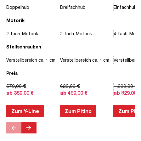
Doppelhub
Dreifachhub
Einfachhub
Motorik
2-fach-Motorik
2-fach-Motorik
4-fach-Motor
Stellschrauben
Verstellbereich ca. 1 cm
Verstellbereich ca. 1 cm
Verstellberei
Preis
579,00 €
629,00 €
1.299,00 €
ab 359,00 €
ab 469,00 €
ab 829,00 €
Zum Y-Line
Zum Pitino
Zum Piac