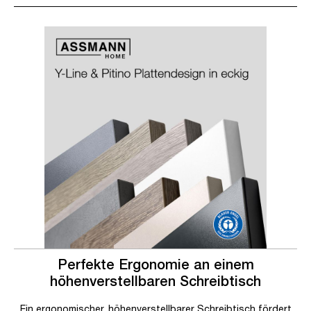
Slider überspringen
Slider überspringen
Perfekte Ergonomie an einem
höhenverstellbaren Schreibtisch
Ein ergonomischer, höhenverstellbarer Schreibtisch fördert