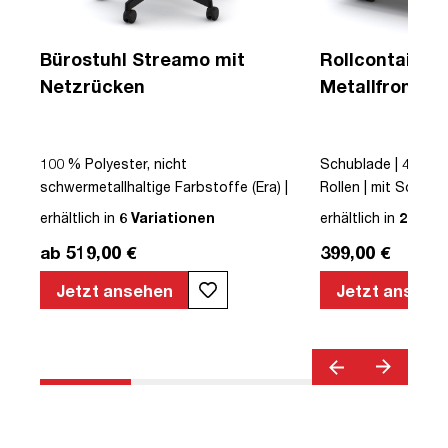
Bürostuhl Streamo mit
Rollcontainer 
Netzrücken
Metallfront un
Schubladen
ge |
100 % Polyester, nicht
Schublade | 4 | Roll
schwermetallhaltige Farbstoffe (Era) |
Rollen | mit Schubla
Schwarz | Drehstuhl | Netzrücken | mit
montiert | TÜV© gep
erhältlich in
6 Variationen
erhältlich in
2 Vari
Rollen | Lordosenstütze |
TÜV© mobiles Arbei
ab 519,00 €
399,00 €
Höhenverstellbar | Verstellbare
Sitztiefe | Verstellbare Armlehnen |
Jetzt ansehen
Jetzt ansehe
Verstellbare Sitzneigung | Verstellbare
Rückenlehne | Belastbar bis 120kg |
Textil | Schwarz | montiert | TÜV©
geprüfte Sicherheit | TÜV© geprüfte
Ergonomie | TÜV© Emissions geprüft |
Quality Office© | bis zu 120 kg |
Streamo