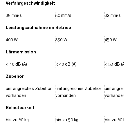
Verfahrgeschwindigkeit
35 mm/s
50 mm/s
32 mm/s
Leistungsaufnahme im Betrieb
400 W
350 W
450 W
Lärmemission
< 48 dB (A)
< 48 dB (A)
< 53 dB (A)
Zubehör
umfangreiches Zubehör
umfangreiches Zubehör
umfangreich
vorhanden
vorhanden
vorhanden
Belastbarkeit
bis zu 80 kg
bis zu 50 kg
bis zu 80 kg