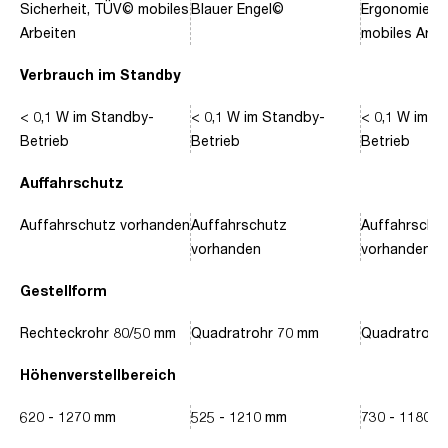
Sicherheit, TÜV© mobiles
Blauer Engel©
Ergonomie, 
Arbeiten
mobiles Arbe
Verbrauch im Standby
< 0,1 W im Standby-
< 0,1 W im Standby-
< 0,1 W im S
Betrieb
Betrieb
Betrieb
Auffahrschutz
Auffahrschutz vorhanden
Auffahrschutz
Auffahrschu
vorhanden
vorhanden
Gestellform
Rechteckrohr 80/50 mm
Quadratrohr 70 mm
Quadratrohr
Höhenverstellbereich
620 - 1270 mm
525 - 1210 mm
730 - 1180 