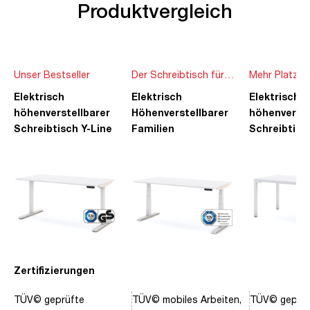
Produktvergleich
Unser Bestseller
Der Schreibtisch für
Mehr Platz f
die ganze Familie
Ideen
Elektrisch
Elektrisch
Elektrisch
höhenverstellbarer
Höhenverstellbarer
höhenverste
Schreibtisch Y-Line
Familien
Schreibtisc
Schreibtisch Pitino
Piacetta
Zertifizierungen
TÜV© geprüfte
TÜV© mobiles Arbeiten,
TÜV© geprüf