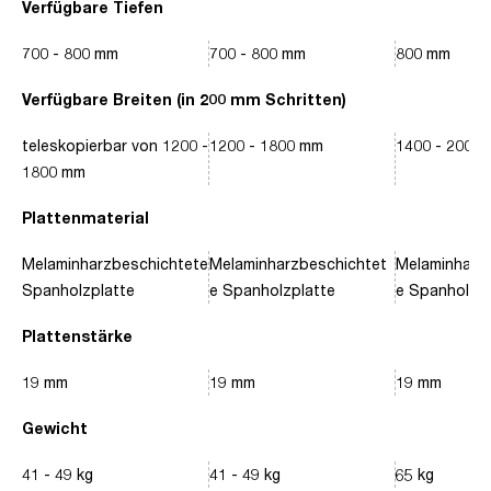
Verfügbare Tiefen
700 - 800 mm
700 - 800 mm
800 mm
Verfügbare Breiten (in 200 mm Schritten)
teleskopierbar von 1200 -
1200 - 1800 mm
1400 - 2000
1800 mm
Plattenmaterial
Melaminharzbeschichtete
Melaminharzbeschichtet
Melaminharz
Spanholzplatte
e Spanholzplatte
e Spanholzpl
Plattenstärke
19 mm
19 mm
19 mm
Gewicht
41 - 49 kg
41 - 49 kg
65 kg