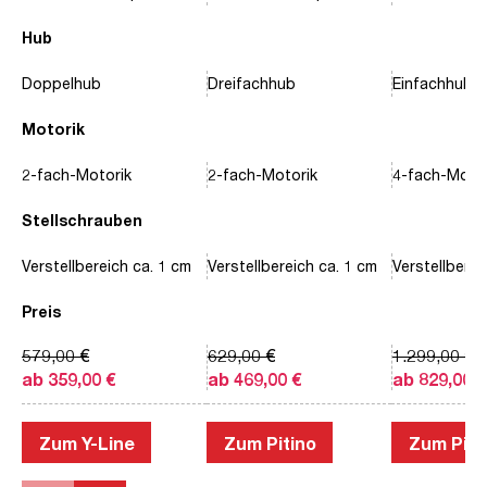
Hub
Doppelhub
Dreifachhub
Einfachhub
Motorik
2-fach-Motorik
2-fach-Motorik
4-fach-Motor
Stellschrauben
Verstellbereich ca. 1 cm
Verstellbereich ca. 1 cm
Verstellberei
Preis
579,00 €
629,00 €
1.299,00 €
ab 359,00 €
ab 469,00 €
ab 829,00 €
Zum Y-Line
Zum Pitino
Zum Piac