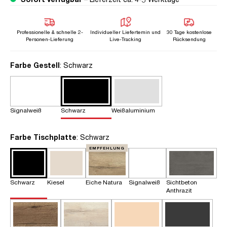
Professionelle & schnelle 2-
Individueller Liefertemin und
30 Tage kostenlose
Personen-Lieferung
Live-Tracking
Rücksendung
auswählen
Farbe Gestell
: Schwarz
Signalweiß
Schwarz
Weißaluminium
auswählen
Farbe Tischplatte
: Schwarz
EMPFEHLUNG
Schwarz
Kiesel
Eiche Natura
Signalweiß
Sichtbeton
Anthrazit