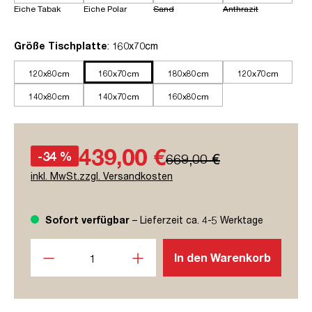
Eiche Tabak
Eiche Polar
Sand
Anthrazit
auswählen
Größe Tischplatte
: 160x70cm
120x80cm
160x70cm
180x80cm
120x70cm
140x80cm
140x70cm
160x80cm
439,00 €
-34 %
669,00 €
inkl. MwSt.zzgl. Versandkosten
Sofort verfügbar
– Lieferzeit ca. 4-5 Werktage
Produkt Anzahl: Gib den gewünschten Wert ein oder benutze
In den Warenkorb