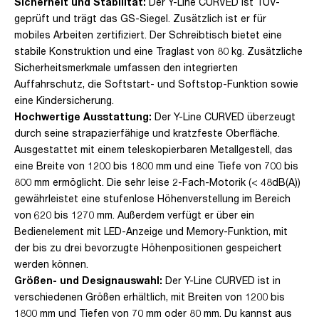
Sicherheit und Stabilität:
Der Y-Line CURVED ist TÜV-
geprüft und trägt das GS-Siegel. Zusätzlich ist er für
mobiles Arbeiten zertifiziert. Der Schreibtisch bietet eine
stabile Konstruktion und eine Traglast von 80 kg. Zusätzliche
Sicherheitsmerkmale umfassen den integrierten
Auffahrschutz, die Softstart- und Softstop-Funktion sowie
eine Kindersicherung.
Hochwertige Ausstattung:
Der Y-Line CURVED überzeugt
durch seine strapazierfähige und kratzfeste Oberfläche.
Ausgestattet mit einem teleskopierbaren Metallgestell, das
eine Breite von 1200 bis 1800 mm und eine Tiefe von 700 bis
800 mm ermöglicht. Die sehr leise 2-Fach-Motorik (< 48dB(A))
gewährleistet eine stufenlose Höhenverstellung im Bereich
von 620 bis 1270 mm. Außerdem verfügt er über ein
Bedienelement mit LED-Anzeige und Memory-Funktion, mit
der bis zu drei bevorzugte Höhenpositionen gespeichert
werden können.
Größen- und Designauswahl:
Der Y-Line CURVED ist in
verschiedenen Größen erhältlich, mit Breiten von 1200 bis
1800 mm und Tiefen von 70 mm oder 80 mm. Du kannst aus