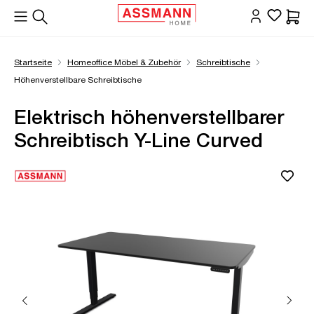
alt springen
Waren
Startseite
Homeoffice Möbel & Zubehör
Schreibtische
Höhenverstellbare Schreibtische
Elektrisch höhenverstellbarer
Schreibtisch Y-Line Curved
Bildergalerie überspringen
Öffne Zoom-Modal