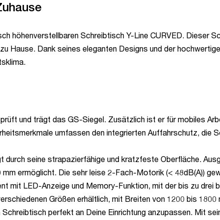
 Zuhause
sch höhenverstellbaren Schreibtisch Y-Line CURVED. Dieser Sch
zu Hause. Dank seines eleganten Designs und der hochwertigen
sklima.
t und trägt das GS-Siegel. Zusätzlich ist er für mobiles Arbeit
erheitsmerkmale umfassen den integrierten Auffahrschutz, die 
urch seine strapazierfähige und kratzfeste Oberfläche. Ausge
 mm ermöglicht. Die sehr leise 2-Fach-Motorik (< 48dB(A)) gew
ent mit LED-Anzeige und Memory-Funktion, mit der bis zu drei
erschiedenen Größen erhältlich, mit Breiten von 1200 bis 180
n Schreibtisch perfekt an Deine Einrichtung anzupassen. Mit se