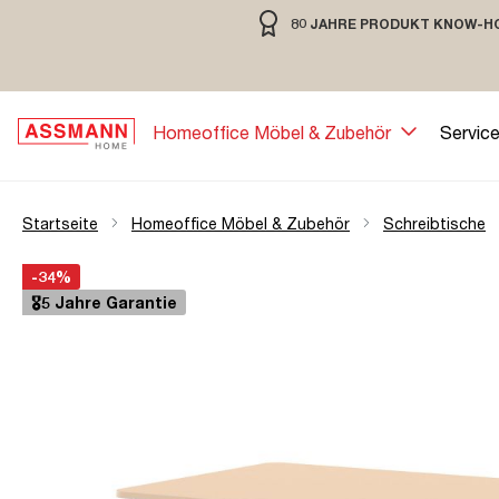
80 JAHRE PRODUKT KNOW-H
springen
Zur Hauptnavigation springen
80 JAHRE MÖBELBAU MIT TRADIT
Homeoffice Möbel & Zubehör
Servic
Startseite
Homeoffice Möbel & Zubehör
Schreibtische
Bildergalerie überspringen
Öffne Zoom-Modal
-34%
🎖️5 Jahre Garantie