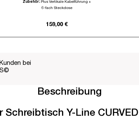
Zubehör:
Plus Vertikale Kabelführung +
6-fach Steckdose
159,00 €
Kunden bei
PS©
Beschreibung
er Schreibtisch Y-Line CURVED 