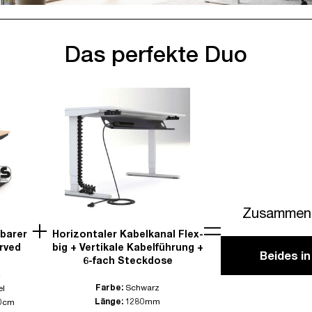
Das perfekte Duo
Zusammen 
lbarer
Horizontaler Kabelkanal Flex-
rved
big + Vertikale Kabelführung +
Beides i
6-fach Steckdose
z
Farbe:
Schwarz
el
Länge:
1280mm
0cm