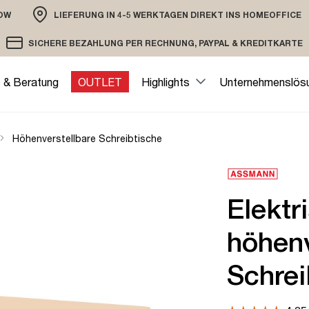
OW
LIEFERUNG IN 4-5 WERKTAGEN DIREKT INS HOMEOFFICE
ION
SICHERE BEZAHLUNG PER RECHNUNG, PAYPAL & KREDITKARTE
VERSAND PER DHL ODER SPEDITION
VERSCHLÜSSELTE ÜBERTRAGUNG
e & Beratung
OUTLET
Highlights
Unternehmenslös
Höhenverstellbare Schreibtische
Elektr
höhenv
Schrei