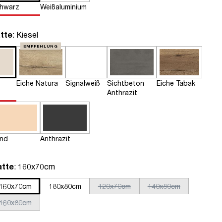
hwarz
Weißaluminium
auswählen
tte
: Kiesel
EMPFEHLUNG
Eiche Natura
Signalweiß
Sichtbeton
Eiche Tabak
Anthrazit
nd
Anthrazit
auswählen
atte
: 160x70cm
160x70cm
180x80cm
120x70cm
140x80cm
160x80cm