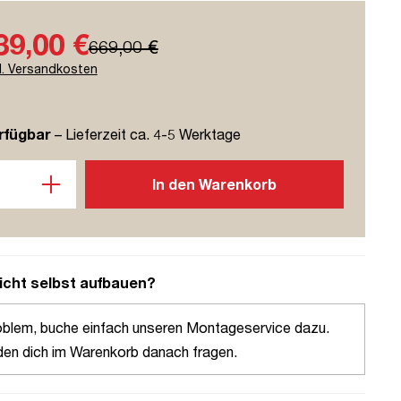
39,00 €
669,00 €
l. Versandkosten
rfügbar
– Lieferzeit ca. 4-5 Werktage
l: Gib den gewünschten Wert ein oder benutze die Schaltflächen u
In den Warenkorb
icht selbst aufbauen?
oblem, buche einfach unseren Montageservice dazu.
den dich im Warenkorb danach fragen.