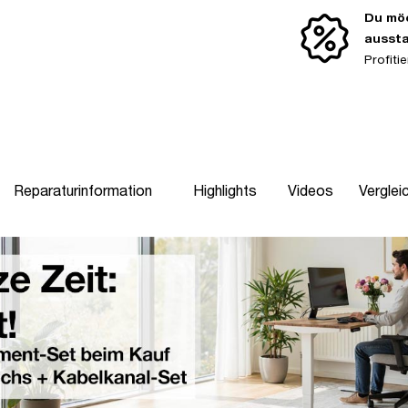
Du möc
ausst
Profit
Reparaturinformation
Highlights
Videos
Verglei