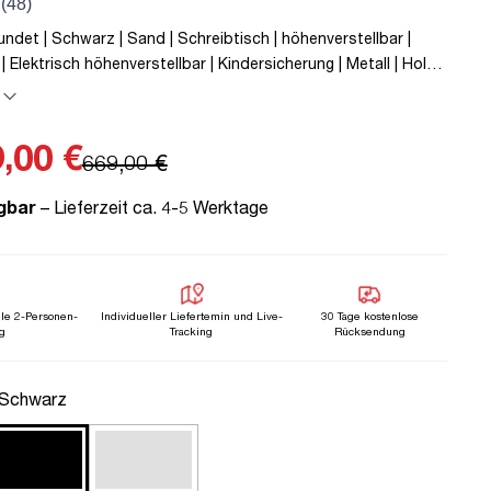
ndet | Schwarz | Sand | Schreibtisch | höhenverstellbar |
| Elektrisch höhenverstellbar | Kindersicherung | Metall | Holz |
5 Jahre Herstellergarantie | unmontiert | TÜV© mobiles
80 kg | Y-Line | Y-Line Curved | Steckertyp C
,00 €
669,00 €
gbar
– Lieferzeit ca. 4-5 Werktage
lle 2-Personen-
Individueller Liefertemin und Live-
30 Tage kostenlose
g
Tracking
Rücksendung
uswählen
 Schwarz