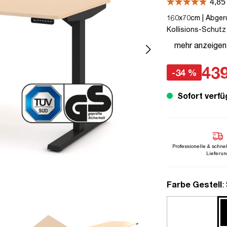
160x70cm | Abgeru
Kollisions-Schutz 
Schwarz | Beige | 
mehr anzeigen
Arbeiten | bis zu 
439
-34 %
Sofort verfü
Professionelle & schne
Lieferun
a
Farbe Gestell
: