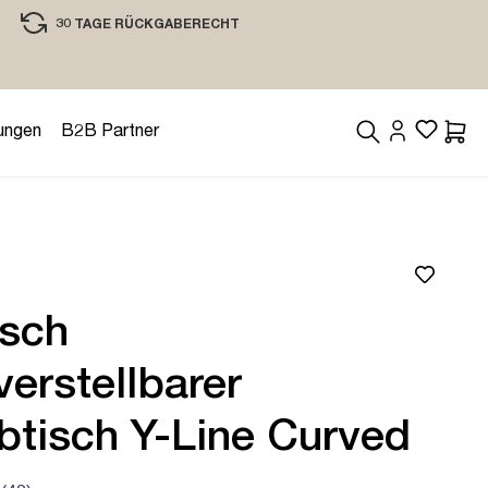
30 TAGE RÜCKGABERECHT
EINKAUFEN MIT VERTRAUEN
ungen
B2B Partner
Waren
isch
erstellbarer
btisch Y-Line Curved