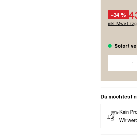
4
-34 %
inkl. MwSt.zzg
Sofort ve
Produkt Anzah
Du möchtest n
Kein Pr
Wir wer