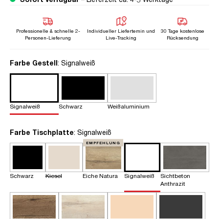
Professionelle & schnelle 2-
Individueller Liefertemin und
30 Tage kostenlose
Personen-Lieferung
Live-Tracking
Rücksendung
auswählen
Farbe Gestell
: Signalweiß
Signalweiß
Schwarz
Weißaluminium
auswählen
Farbe Tischplatte
: Signalweiß
EMPFEHLUNG
Schwarz
Kiesel
Eiche Natura
Signalweiß
Sichtbeton
Anthrazit