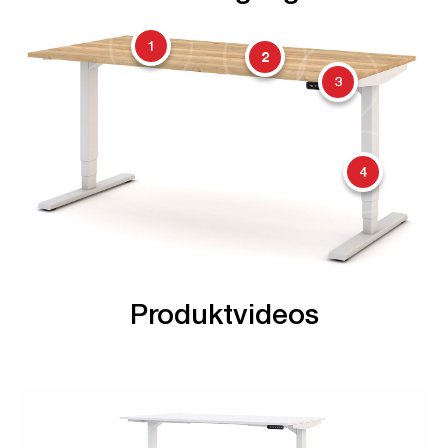
1
2
3
4
Produktvideos