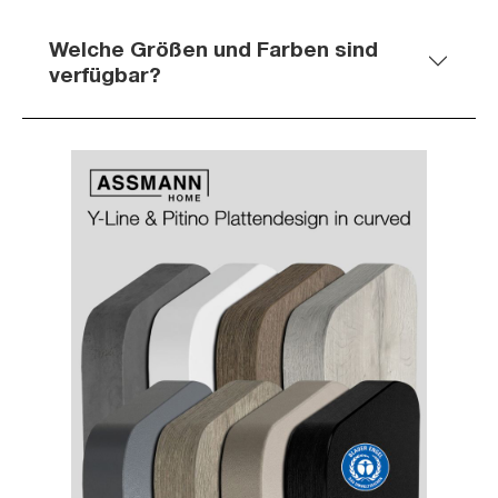
Welche Größen und Farben sind
verfügbar?
Slider überspringen
Slider überspringen