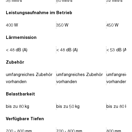
35 mm/s
50 mm/s
32 mm/s
Leistungsaufnahme im Betrieb
400 W
350 W
450 W
Lärmemission
< 48 dB (A)
< 48 dB (A)
< 53 dB (A)
Zubehör
umfangreiches Zubehör
umfangreiches Zubehör
umfangreich
vorhanden
vorhanden
vorhanden
Belastbarkeit
bis zu 80 kg
bis zu 50 kg
bis zu 80 kg
Verfügbare Tiefen
700 - 800 mm
700 - 800 mm
800 mm