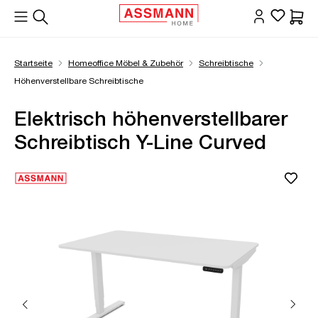
alt springen
Waren
Startseite
Homeoffice Möbel & Zubehör
Schreibtische
Höhenverstellbare Schreibtische
Elektrisch höhenverstellbarer
Schreibtisch Y-Line Curved
Bildergalerie überspringen
Öffne Zoom-Modal