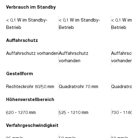
Verbrauch im Standby
< 0,1 W im Standby-
< 0,1 W im Standby-
< 0,1 W im S
Betrieb
Betrieb
Betrieb
Auffahrschutz
Auffahrschutz vorhanden
Auffahrschutz
Auffahrschu
vorhanden
vorhanden
Gestellform
Rechteckrohr 80/50 mm
Quadratrohr 70 mm
Quadratrohr
Höhenverstellbereich
620 - 1270 mm
525 - 1210 mm
730 - 1180 
Verfahrgeschwindigkeit