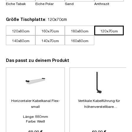
Eiche Tabak
Eiche Polar
Sand
Anthrazit
auswählen
Größe Tischplatte
: 120x70cm
120x80cm
160x70cm
180x80cm
120x70cm
140x80cm
140x70cm
160x80cm
Das passt zu deinem Produkt
Horizontaler Kabelkanal Flex-
Vertikale Kabelführung für
small
höhenverstellbare
Schreibtische
Länge:
880mm
Farbe:
Weiß
Zubehör:
Ohne Zubehör
69,00 €
69,00 €