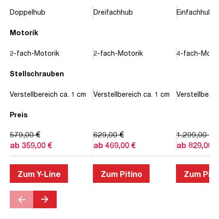
Doppelhub
Dreifachhub
Einfachhub
Motorik
2-fach-Motorik
2-fach-Motorik
4-fach-Motor
Stellschrauben
Verstellbereich ca. 1 cm
Verstellbereich ca. 1 cm
Verstellberei
Preis
579,00 €
629,00 €
1.299,00 €
ab 359,00 €
ab 469,00 €
ab 829,00 €
Zum Y-Line
Zum Pitino
Zum Piac