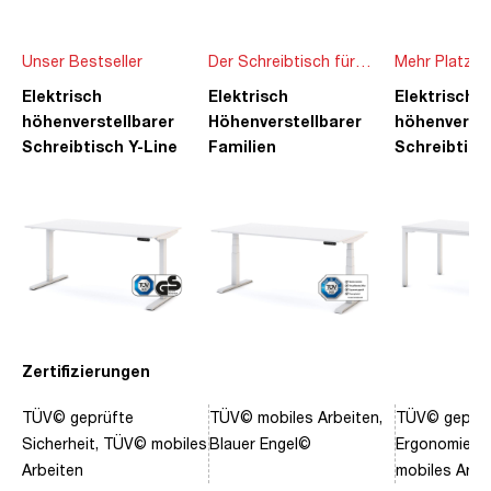
Unser Bestseller
Der Schreibtisch für
Mehr Platz f
die ganze Familie
Ideen
Elektrisch
Elektrisch
Elektrisch
höhenverstellbarer
Höhenverstellbarer
höhenverste
Schreibtisch Y-Line
Familien
Schreibtisc
Schreibtisch Pitino
Piacetta
Zertifizierungen
TÜV© geprüfte
TÜV© mobiles Arbeiten,
TÜV© geprüf
Sicherheit, TÜV© mobiles
Blauer Engel©
Ergonomie, 
Arbeiten
mobiles Arbe