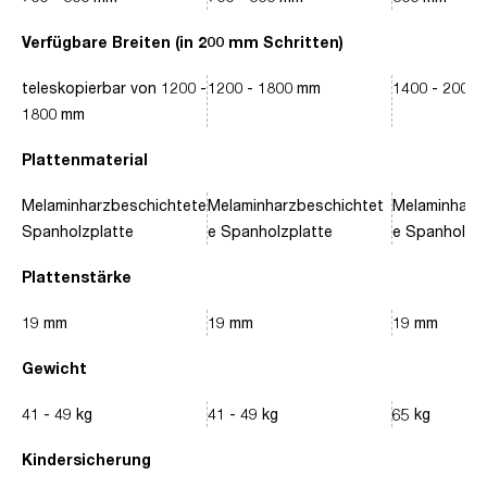
Verfügbare Breiten (in 200 mm Schritten)
teleskopierbar von 1200 -
1200 - 1800 mm
1400 - 2000
1800 mm
Plattenmaterial
Melaminharzbeschichtete
Melaminharzbeschichtet
Melaminharz
Spanholzplatte
e Spanholzplatte
e Spanholzpl
Plattenstärke
19 mm
19 mm
19 mm
Gewicht
41 - 49 kg
41 - 49 kg
65 kg
Kindersicherung