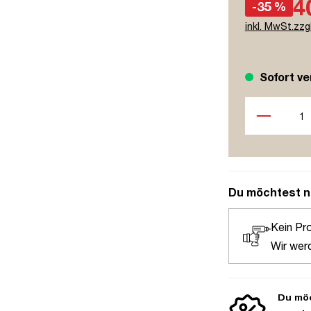
4
-35 %
inkl. MwSt.zzg
Sofort ve
Produkt Anzah
Du möchtest n
Kein Pr
Wir wer
Du möc