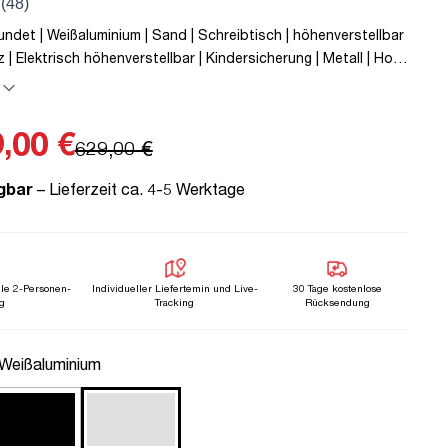
ndet | Weißaluminium | Sand | Schreibtisch | höhenverstellbar
z | Elektrisch höhenverstellbar | Kindersicherung | Metall | Holz
erstellergarantie | unmontiert | TÜV© mobiles Arbeiten | bis zu
-Line Curved | Steckertyp C
,00 €
629,00 €
gbar
– Lieferzeit ca. 4-5 Werktage
lle 2-Personen-
Individueller Liefertemin und Live-
30 Tage kostenlose
g
Tracking
Rücksendung
uswählen
 Weißaluminium