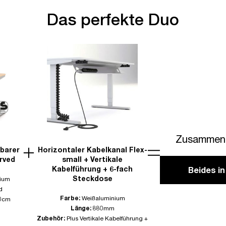
Das perfekte Duo
Zusammen 
lbarer
Horizontaler Kabelkanal Flex-
rved
small + Vertikale
Kabelführung + 6-fach
Beides i
Steckdose
ium
d
Farbe:
Weißaluminium
0cm
Länge:
880mm
Zubehör:
Plus Vertikale Kabelführung +