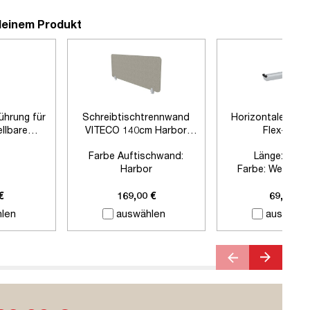
deinem Produkt
führung für
Schreibtischtrennwand
Horizontaler Kab
llbare
VITECO 140cm Harbor
Flex-small
sche
Weißaluminium
Farbe Auftischwand:
Länge:
880
Harbor
Farbe:
Weißalum
Farbe Klemmen:
Zubehör:
Ohne Z
Weißaluminium
€
169,00 €
69,00 €
Länge:
1400mm
len
auswählen
auswähle