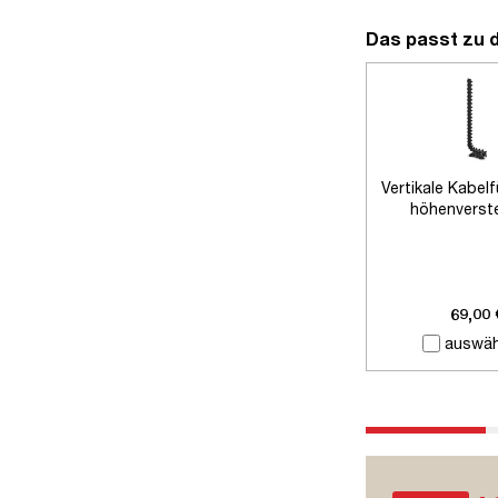
Das passt zu 
Vertikale Kabel
höhenverste
Schreibti
69,00 
auswäh