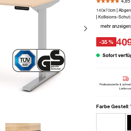
140x70cm | Abgeru
| Kollisions-Schut
| Sand | 5 Jahre H
mehr anzeigen
80 kg | Y-Line | Y
409
-35 %
Sofort verfü
Professionelle & schne
Lieferun
a
Farbe Gestell
: