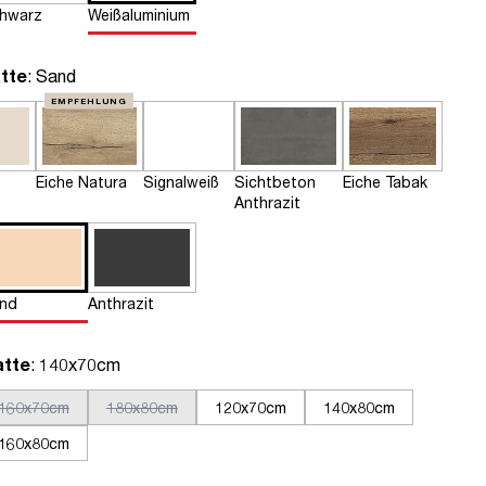
hwarz
Weißaluminium
auswählen
tte
: Sand
EMPFEHLUNG
Eiche Natura
Signalweiß
Sichtbeton
Eiche Tabak
Anthrazit
nd
Anthrazit
auswählen
atte
: 140x70cm
160x70cm
180x80cm
120x70cm
140x80cm
160x80cm