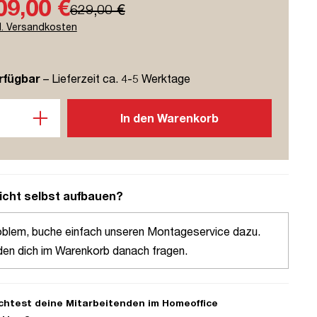
09,00 €
629,00 €
l. Versandkosten
rfügbar
– Lieferzeit ca. 4-5 Werktage
l: Gib den gewünschten Wert ein oder benutze die Schaltflächen u
In den Warenkorb
icht selbst aufbauen?
oblem, buche einfach unseren Montageservice dazu.
den dich im Warenkorb danach fragen.
htest deine Mitarbeitenden im Homeoffice