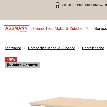
80 JAHRE PRODUKT KNOW-H
springen
Zur Hauptnavigation springen
80 JAHRE MÖBELBAU MIT TRADIT
Homeoffice Möbel & Zubehör
Servic
Startseite
Homeoffice Möbel & Zubehör
Schreibtische
Bildergalerie überspringen
Öffne Zoom-Modal
-35%
🎖️5 Jahre Garantie