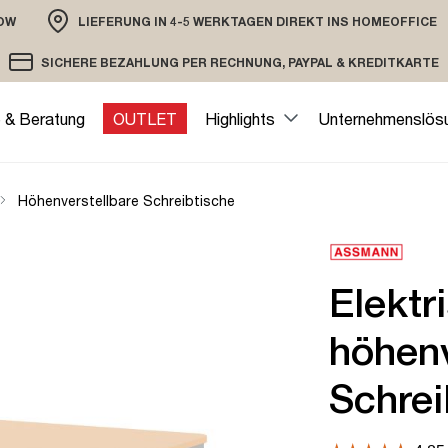
OW
LIEFERUNG IN 4-5 WERKTAGEN DIREKT INS HOMEOFFICE
ION
SICHERE BEZAHLUNG PER RECHNUNG, PAYPAL & KREDITKARTE
VERSAND PER DHL ODER SPEDITION
VERSCHLÜSSELTE ÜBERTRAGUNG
e & Beratung
OUTLET
Highlights
Unternehmenslös
Höhenverstellbare Schreibtische
Elektr
höhenv
Schrei