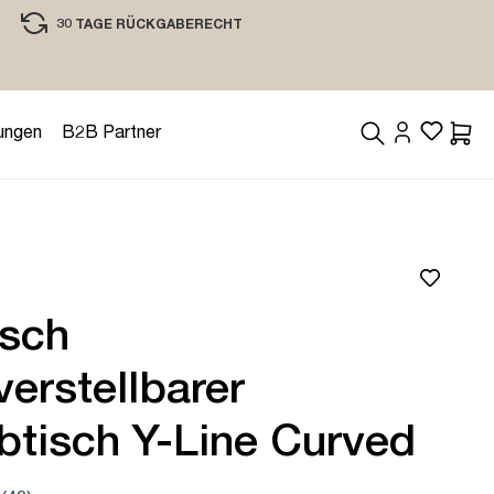
30 TAGE RÜCKGABERECHT
EINKAUFEN MIT VERTRAUEN
ungen
B2B Partner
Waren
isch
erstellbarer
btisch Y-Line Curved