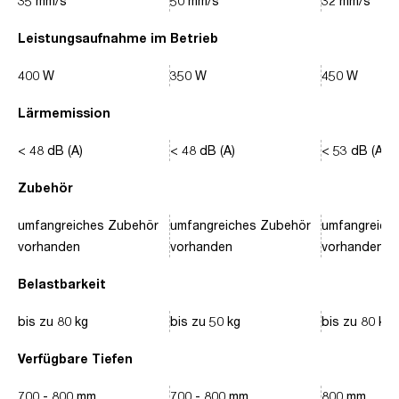
35 mm/s
50 mm/s
32 mm/s
Leistungsaufnahme im Betrieb
400 W
350 W
450 W
Lärmemission
< 48 dB (A)
< 48 dB (A)
< 53 dB (A)
Zubehör
umfangreiches Zubehör
umfangreiches Zubehör
umfangreich
vorhanden
vorhanden
vorhanden
Belastbarkeit
bis zu 80 kg
bis zu 50 kg
bis zu 80 kg
Verfügbare Tiefen
700 - 800 mm
700 - 800 mm
800 mm