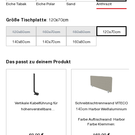
Eiche Tabak
Eiche Polar
Sand
Anthrazit
auswählen
Größe Tischplatte
: 120x70cm
120x80cm
160x70cm
180x80cm
120x70cm
140x80cm
140x70cm
160x80cm
Das passt zu deinem Produkt
Vertikale Kabelführung für
Schreibtischtrennwand VITECO
höhenverstellbare
140cm Harbor Weißaluminium
Schreibtische
Farbe Auftischwand:
Harbor
Farbe Klemmen:
Weißaluminium
Länge:
1400mm
69,00 €
169,00 €