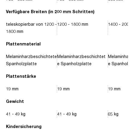
Verfügbare Breiten (in 200 mm Schritten)
teleskopierbar von 1200 -
1200 - 1800 mm
1400 - 2000
1800 mm
Plattenmaterial
Melaminharzbeschichtete
Melaminharzbeschichtet
Melaminharz
Spanholzplatte
e Spanholzplatte
e Spanholzpl
Plattenstärke
19 mm
19 mm
19 mm
Gewicht
41 - 49 kg
41 - 49 kg
65 kg
Kindersicherung