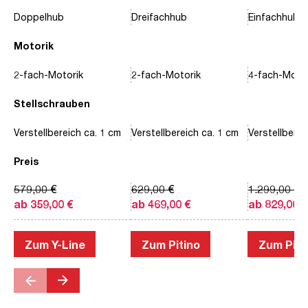
Doppelhub
Dreifachhub
Einfachhub
Motorik
2-fach-Motorik
2-fach-Motorik
4-fach-Motor
Stellschrauben
Verstellbereich ca. 1 cm
Verstellbereich ca. 1 cm
Verstellberei
Preis
579,00 €
629,00 €
1.299,00 €
ab 359,00 €
ab 469,00 €
ab 829,00 €
Zum Y-Line
Zum Pitino
Zum Piac