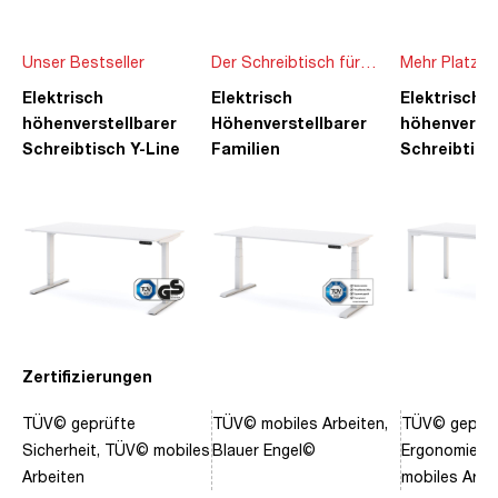
Unser Bestseller
Der Schreibtisch für
Mehr Platz f
die ganze Familie
Ideen
Elektrisch
Elektrisch
Elektrisch
höhenverstellbarer
Höhenverstellbarer
höhenverste
Schreibtisch Y-Line
Familien
Schreibtisc
Schreibtisch Pitino
Piacetta
Zertifizierungen
TÜV© geprüfte
TÜV© mobiles Arbeiten,
TÜV© geprüf
Sicherheit, TÜV© mobiles
Blauer Engel©
Ergonomie, 
Arbeiten
mobiles Arbe