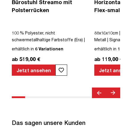
Bürostuhl Streamo mit
Horizontaler 
Polsterrücken
Flex-small + V
Kabelführung 
Steckdose
|
100 % Polyester, nicht
88x16x10cm | Kabe
schwermetallhaltige Farbstoffe (Era) |
Metall | Signalweiß 
Schwarz | Drehstuhl | Polsterrücken |
erhältlich in
6 Variationen
erhältlich in
12 Var
mit Rollen | Lordosenstütze |
ab 519,00 €
ab 119,00 €
Höhenverstellbar | Verstellbare
Armlehnen | Verstellbare Rückenlehne |
Jetzt ansehen
Jetzt ansehe
Belastbar bis 120kg | Textil | Schwarz |
montiert | TÜV© geprüfte Sicherheit |
TÜV© geprüfte Ergonomie | TÜV©
Emissions geprüft | Quality Office© |
bis zu 120 kg | Streamo
Das sagen unsere Kunden