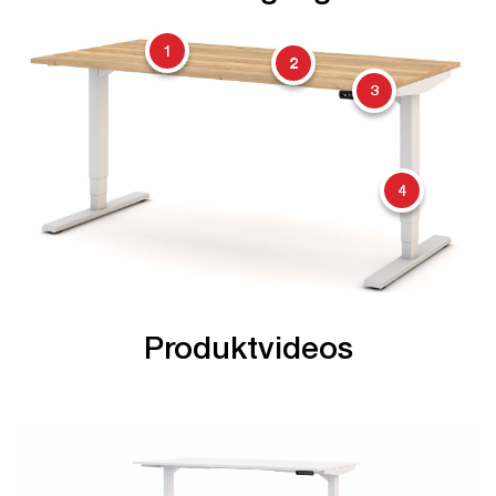
1
2
3
4
Produktvideos