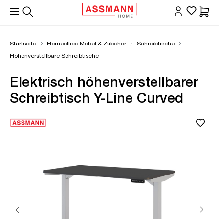
alt springen
Waren
Startseite
Homeoffice Möbel & Zubehör
Schreibtische
Höhenverstellbare Schreibtische
Elektrisch höhenverstellbarer
Schreibtisch Y-Line Curved
Bildergalerie überspringen
Öffne Zoom-Modal