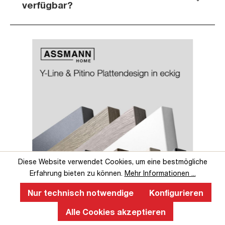
verfügbar?
Slider überspringen
Slider überspringen
Diese Website verwendet Cookies, um eine bestmögliche
Erfahrung bieten zu können.
Mehr Informationen ...
Nur technisch notwendige
Konfigurieren
Perfekte Ergonomie an einem
Alle Cookies akzeptieren
höhenverstellbaren Schreibtisch