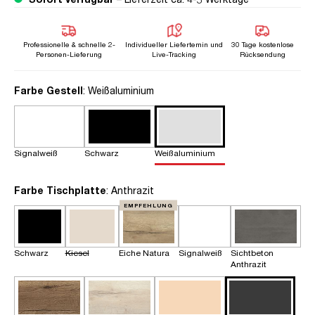
Professionelle & schnelle 2-
Individueller Liefertemin und
30 Tage kostenlose
Personen-Lieferung
Live-Tracking
Rücksendung
auswählen
Farbe Gestell
: Weißaluminium
Signalweiß
Schwarz
Weißaluminium
auswählen
Farbe Tischplatte
: Anthrazit
EMPFEHLUNG
Schwarz
Kiesel
Eiche Natura
Signalweiß
Sichtbeton
Anthrazit