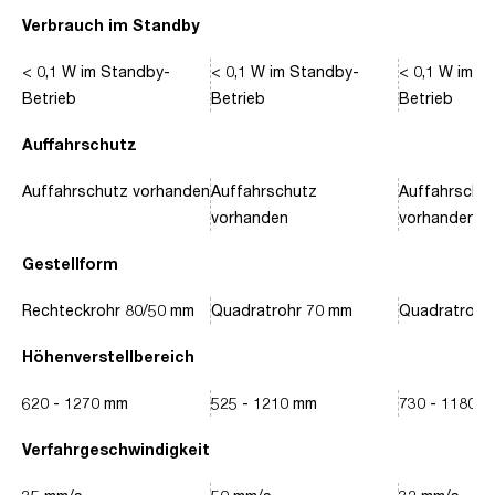
Verbrauch im Standby
< 0,1 W im Standby-
< 0,1 W im Standby-
< 0,1 W im S
Betrieb
Betrieb
Betrieb
Auffahrschutz
Auffahrschutz vorhanden
Auffahrschutz
Auffahrschu
vorhanden
vorhanden
Gestellform
Rechteckrohr 80/50 mm
Quadratrohr 70 mm
Quadratrohr
Höhenverstellbereich
620 - 1270 mm
525 - 1210 mm
730 - 1180 
Verfahrgeschwindigkeit