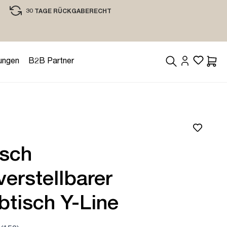
30 TAGE RÜCKGABERECHT
EINKAUFEN MIT VERTRAUEN
ungen
B2B Partner
Waren
isch
erstellbarer
btisch Y-Line