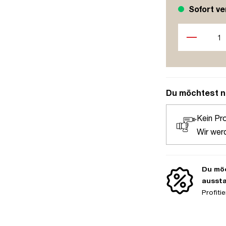
Sofort ve
Produkt Anzah
Du möchtest n
Kein Pr
Wir wer
Du möc
ausst
Profit