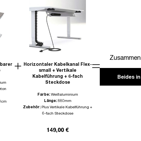
Zusammen 
lbarer
Horizontaler Kabelkanal Flex-
e
small + Vertikale
Kabelführung + 6-fach
Beides i
Steckdose
ium
eton
Farbe:
Weißaluminium
Länge:
880mm
0cm
Zubehör:
Plus Vertikale Kabelführung +
6-fach Steckdose
149,00 €