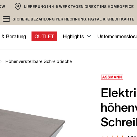
OW
LIEFERUNG IN 4-5 WERKTAGEN DIREKT INS HOMEOFFICE
ION
SICHERE BEZAHLUNG PER RECHNUNG, PAYPAL & KREDITKARTE
VERSAND PER DHL ODER SPEDITION
VERSCHLÜSSELTE ÜBERTRAGUNG
e & Beratung
OUTLET
Highlights
Unternehmenslös
Höhenverstellbare Schreibtische
Elektr
höhenv
Schrei