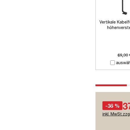
Vertikale Kabel
höhenverste
Schreibti
69,00 
auswäh
3
-36 %
inkl. MwSt.zzg