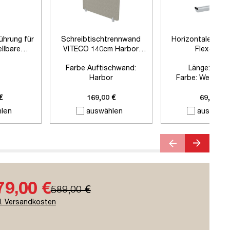
führung für
Schreibtischtrennwand
Horizontaler Kab
llbare
VITECO 140cm Harbor
Flex-small
sche
Weißaluminium
Farbe Auftischwand:
Länge:
880
Harbor
Farbe:
Weißalum
Farbe Klemmen:
Zubehör:
Ohne Z
Weißaluminium
€
169,00 €
69,00 €
Länge:
1400mm
len
auswählen
auswähle
79,00 €
589,00 €
l. Versandkosten