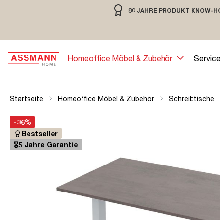
80 JAHRE PRODUKT KNOW-H
springen
Zur Hauptnavigation springen
80 JAHRE MÖBELBAU MIT TRADIT
Homeoffice Möbel & Zubehör
Servic
Startseite
Homeoffice Möbel & Zubehör
Schreibtische
Bildergalerie überspringen
Öffne Zoom-Modal
-36%
Bestseller
🎖️5 Jahre Garantie