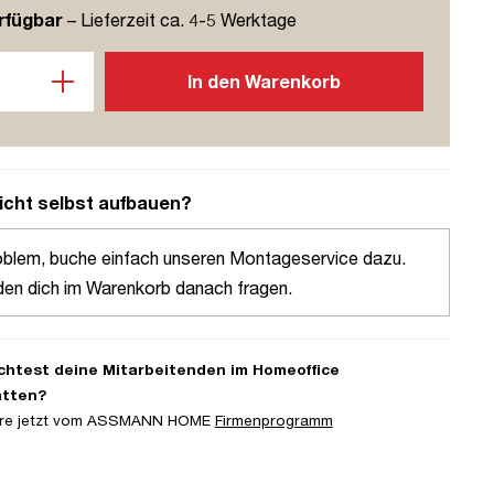
rfügbar
– Lieferzeit ca. 4-5 Werktage
l: Gib den gewünschten Wert ein oder benutze die Schaltflächen u
In den Warenkorb
icht selbst aufbauen?
oblem, buche einfach unseren Montageservice dazu.
den dich im Warenkorb danach fragen.
htest deine Mitarbeitenden im Homeoffice
atten?
iere jetzt vom ASSMANN HOME
Firmenprogramm