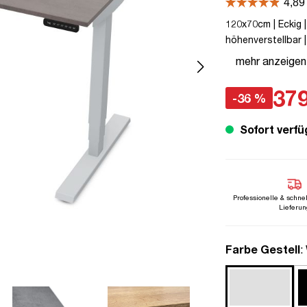
120x70cm | Eckig |
höhenverstellbar |
Kindersicherung | 
mehr anzeigen
Herstellergarantie
Steckertyp C
379
-36 %
Sofort verfü
Professionelle & schne
Lieferun
a
Farbe Gestell
: