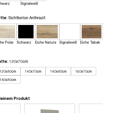
hwarz
Signalweiß
auswählen
tte
: Sichtbeton Anthrazit
che Polar
Schwarz
Eiche Natura
Signalweiß
Eiche Tabak
auswählen
atte
: 120x70cm
120x80cm
140x70cm
140x80cm
160x70cm
180x80cm
deinem Produkt