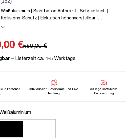
 Weißaluminium | Sichtbeton Anthrazit | Schreibtisch |
 Kollisions-Schutz | Elektrisch höhenverstellbar |
Metall | Holz | Melaminoberfläche | Grau | 5 Jahre
 | unmontiert | TÜV© mobiles Arbeiten | bis zu 80 kg | Y-Line |
,00 €
589,00 €
gbar
– Lieferzeit ca. 4-5 Werktage
lle 2-Personen-
Individueller Liefertemin und Live-
30 Tage kostenlose
g
Tracking
Rücksendung
uswählen
 Weißaluminium