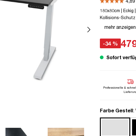
180x80cm | Eckig |
Kollisions-Schutz 
Melaminoberfläche
mehr anzeigen
mobiles Arbeiten |
479
-34 %
Sofort verfü
Professionelle & schne
Lieferun
a
Farbe Gestell
: