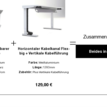
Zusammen 
lbarer
Horizontaler Kabelkanal Flex-
Beides i
e
big + Vertikale Kabelführung
ium
Farbe:
Weißaluminium
rz
Länge:
1280mm
0cm
Zubehör:
Plus Vertikale Kabelführung
129,00 €