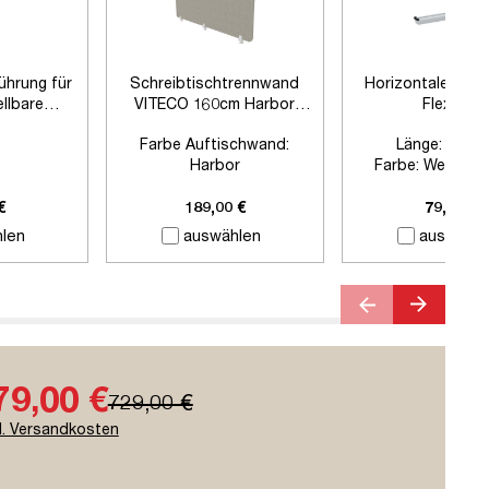
führung für
Schreibtischtrennwand
Horizontaler Kab
llbare
VITECO 160cm Harbor
Flex-big
sche
Signalweiß
Farbe Auftischwand:
Länge:
1280
Harbor
Farbe:
Weißalum
Farbe Klemmen:
Signalweiß
Zubehör:
Ohne Z
Länge:
1600mm
€
189,00 €
79,00 €
len
auswählen
auswähle
79,00 €
729,00 €
l. Versandkosten