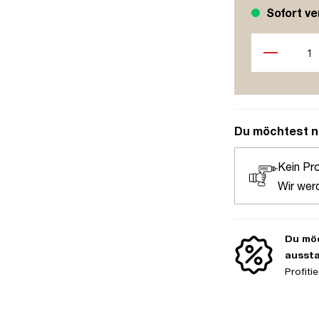
Sofort ve
Produkt Anzah
Du möchtest n
Kein Pr
Wir wer
Du möc
ausst
Profit