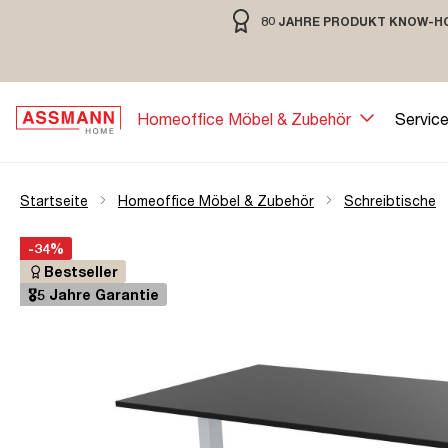
80 JAHRE PRODUKT KNOW-H
springen
Zur Hauptnavigation springen
80 JAHRE MÖBELBAU MIT TRADIT
Homeoffice Möbel & Zubehör
Servic
Startseite
Homeoffice Möbel & Zubehör
Schreibtische
Bildergalerie überspringen
Öffne Zoom-Modal
-34%
Bestseller
🎖️5 Jahre Garantie