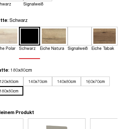
hwarz
Signalweiß
auswählen
tte
: Schwarz
che Polar
Schwarz
Eiche Natura
Signalweiß
Eiche Tabak
auswählen
atte
: 180x80cm
120x80cm
140x70cm
140x80cm
160x70cm
180x80cm
deinem Produkt