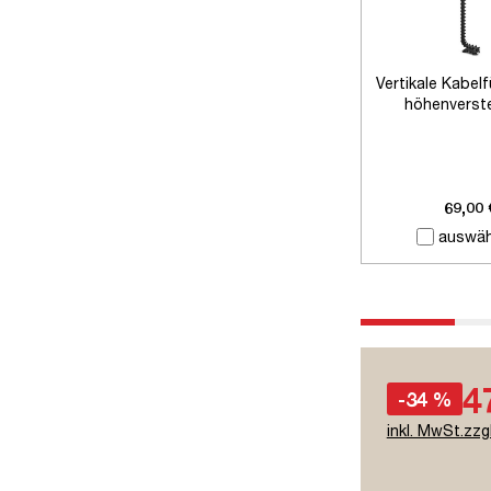
Vertikale Kabel
höhenverste
Schreibti
69,00 
auswäh
4
-34 %
inkl. MwSt.zzg