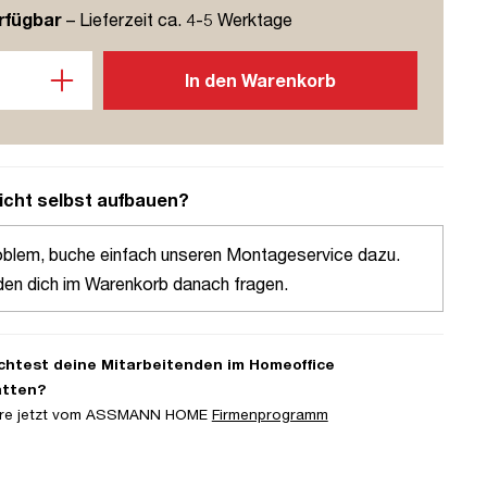
rfügbar
– Lieferzeit ca. 4-5 Werktage
l: Gib den gewünschten Wert ein oder benutze die Schaltflächen u
In den Warenkorb
icht selbst aufbauen?
oblem, buche einfach unseren Montageservice dazu.
den dich im Warenkorb danach fragen.
htest deine Mitarbeitenden im Homeoffice
atten?
iere jetzt vom ASSMANN HOME
Firmenprogramm