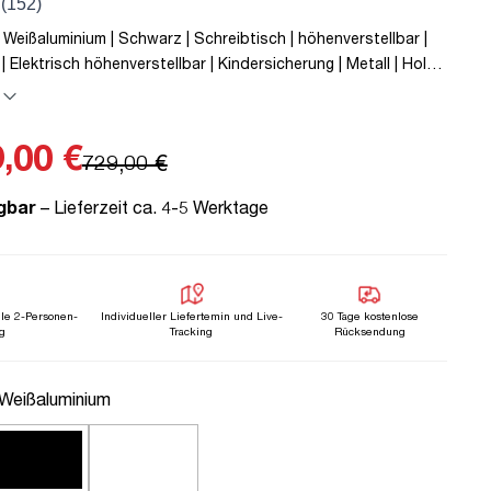
 Weißaluminium | Schwarz | Schreibtisch | höhenverstellbar |
| Elektrisch höhenverstellbar | Kindersicherung | Metall | Holz |
 | Schwarz | 5 Jahre Herstellergarantie | unmontiert | TÜV©
 bis zu 80 kg | Y-Line | Steckertyp C
,00 €
729,00 €
gbar
– Lieferzeit ca. 4-5 Werktage
lle 2-Personen-
Individueller Liefertemin und Live-
30 Tage kostenlose
g
Tracking
Rücksendung
uswählen
 Weißaluminium