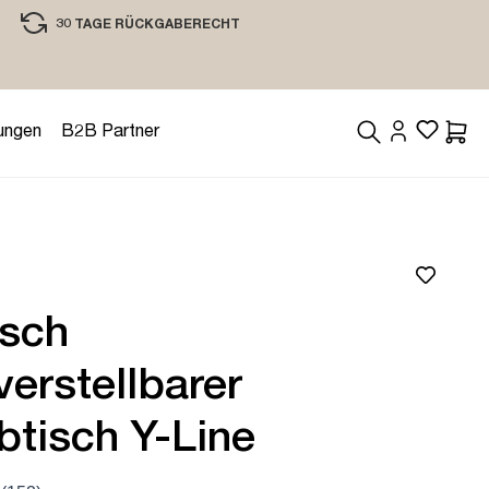
30 TAGE RÜCKGABERECHT
EINKAUFEN MIT VERTRAUEN
ungen
B2B Partner
Waren
isch
erstellbarer
btisch Y-Line