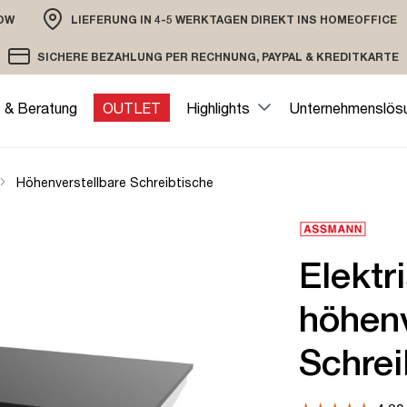
OW
LIEFERUNG IN 4-5 WERKTAGEN DIREKT INS HOMEOFFICE
ION
SICHERE BEZAHLUNG PER RECHNUNG, PAYPAL & KREDITKARTE
VERSAND PER DHL ODER SPEDITION
VERSCHLÜSSELTE ÜBERTRAGUNG
e & Beratung
OUTLET
Highlights
Unternehmenslös
Höhenverstellbare Schreibtische
Elektr
höhenv
Schrei