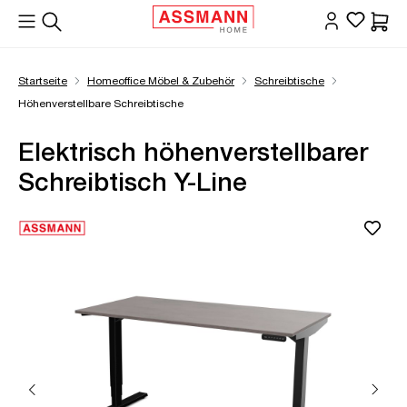
alt springen
Waren
Startseite
Homeoffice Möbel & Zubehör
Schreibtische
Höhenverstellbare Schreibtische
Elektrisch höhenverstellbarer
Schreibtisch Y-Line
Bildergalerie überspringen
Öffne Zoom-Modal