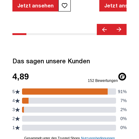
Armlehnen | Verstellbare Rückenlehne |
Jetzt ansehen
Jetzt ansehe
Belastbar bis 120kg | Textil | Schwarz |
montiert | TÜV© geprüfte Sicherheit |
TÜV© geprüfte Ergonomie | TÜV©
Emissions geprüft | Quality Office© |
bis zu 120 kg | Streamo
Das sagen unsere Kunden