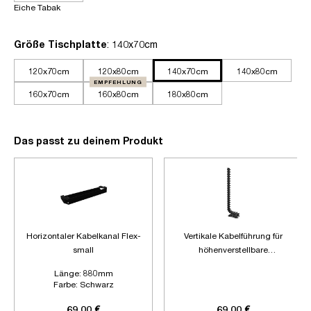
Eiche Tabak
auswählen
Größe Tischplatte
: 140x70cm
120x70cm
120x80cm
140x70cm
140x80cm
EMPFEHLUNG
160x70cm
160x80cm
180x80cm
Das passt zu deinem Produkt
Horizontaler Kabelkanal Flex-
Vertikale Kabelführung für
small
höhenverstellbare
Schreibtische
Länge:
880mm
Farbe:
Schwarz
Zubehör:
Ohne Zubehör
69,00 €
69,00 €