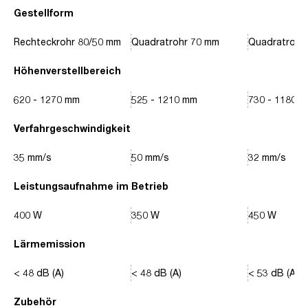
Gestellform
Rechteckrohr 80/50 mm
Quadratrohr 70 mm
Quadratrohr
Höhenverstellbereich
620 - 1270 mm
525 - 1210 mm
730 - 1180 
Verfahrgeschwindigkeit
35 mm/s
50 mm/s
32 mm/s
Leistungsaufnahme im Betrieb
400 W
350 W
450 W
Lärmemission
< 48 dB (A)
< 48 dB (A)
< 53 dB (A)
Zubehör