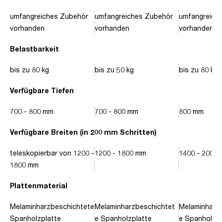
umfangreiches Zubehör
umfangreiches Zubehör
umfangreich
vorhanden
vorhanden
vorhanden
Belastbarkeit
bis zu 80 kg
bis zu 50 kg
bis zu 80 kg
Verfügbare Tiefen
700 - 800 mm
700 - 800 mm
800 mm
Verfügbare Breiten (in 200 mm Schritten)
teleskopierbar von 1200 -
1200 - 1800 mm
1400 - 2000
1800 mm
Plattenmaterial
Melaminharzbeschichtete
Melaminharzbeschichtet
Melaminharz
Spanholzplatte
e Spanholzplatte
e Spanholzpl