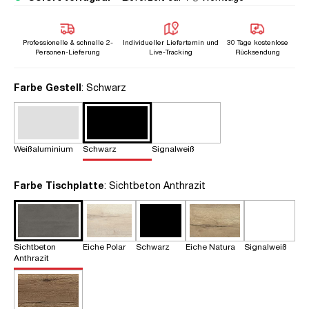
Professionelle & schnelle 2-
Individueller Liefertemin und
30 Tage kostenlose
Personen-Lieferung
Live-Tracking
Rücksendung
auswählen
Farbe Gestell
: Schwarz
Weißaluminium
Schwarz
Signalweiß
auswählen
Farbe Tischplatte
: Sichtbeton Anthrazit
Sichtbeton
Eiche Polar
Schwarz
Eiche Natura
Signalweiß
Anthrazit