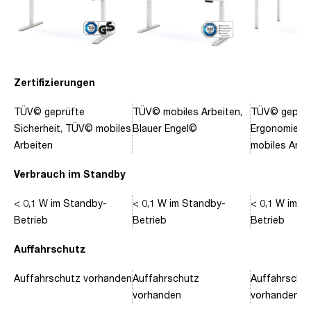
Zertifizierungen
TÜV© geprüfte
TÜV© mobiles Arbeiten,
TÜV© geprüf
Sicherheit, TÜV© mobiles
Blauer Engel©
Ergonomie, 
Arbeiten
mobiles Arbe
Verbrauch im Standby
< 0,1 W im Standby-
< 0,1 W im Standby-
< 0,1 W im S
Betrieb
Betrieb
Betrieb
Auffahrschutz
Auffahrschutz vorhanden
Auffahrschutz
Auffahrschu
vorhanden
vorhanden