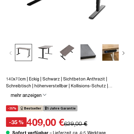
140x70cm | Eckig | Schwarz | Sichtbeton Anthrazit |
Schreibtisch | höhenverstellbar | Kollisions-Schutz |
Elektrisch höhenverstellbar | Kindersicherung | Metall | Holz |
mehr anzeigen
Melaminoberfläche | Grau | 5 Jahre Herstellergarantie |
unmontiert | TÜV© mobiles Arbeiten | bis zu 80 kg | Y-Line |
-35%
Bestseller
🎖️5 Jahre Garantie
Steckertyp C
409,00 €
-35 %
629,00 €
Sofort verfügbar
– Lieferzeit ca. 4-5 Werktage