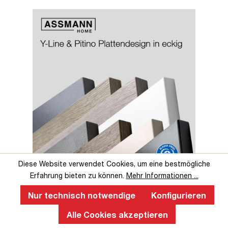
Slider überspringen
Slider überspringen
Diese Website verwendet Cookies, um eine bestmögliche
Erfahrung bieten zu können.
Mehr Informationen ...
Perfekte Ergonomie an einem
höhenverstellbaren Schreibtisch
Nur technisch notwendige
Konfigurieren
Alle Cookies akzeptieren
Ein ergonomischer, höhenverstellbarer Schreibtisch fördert
gesundes Arbeiten, verbessert die Körperhaltung, reduziert