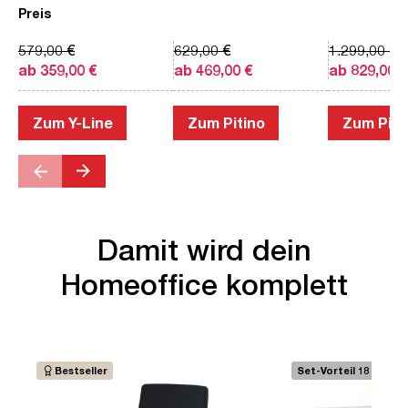
Preis
579,00 €
629,00 €
1.299,00 €
ab 359,00 €
ab 469,00 €
ab 829,00 €
Zum Y-Line
Zum Pitino
Zum Piac
Damit wird dein
Homeoffice komplett
Bestseller
Set-Vorteil 18 €