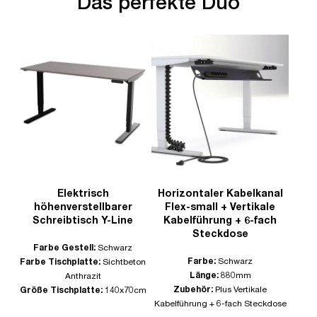
Das perfekte Duo
Elektrisch
Horizontaler Kabelkanal
höhenverstellbarer
Flex-small + Vertikale
Schreibtisch Y-Line
Kabelführung + 6-fach
Steckdose
Farbe Gestell:
Schwarz
Farbe:
Schwarz
Farbe Tischplatte:
Sichtbeton
Länge:
880mm
Anthrazit
Zubehör:
Plus Vertikale
Größe Tischplatte:
140x70cm
Kabelführung + 6-fach Steckdose