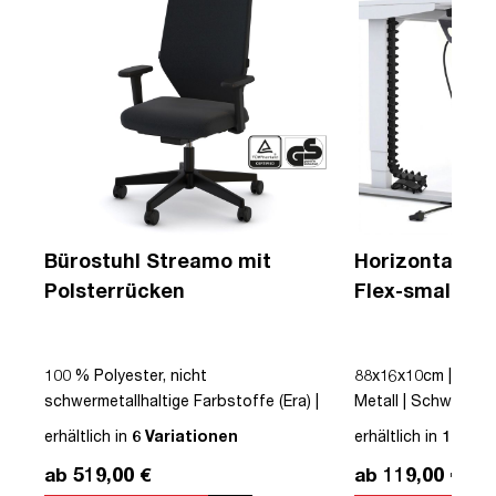
Bürostuhl Streamo mit
Horizontaler 
Polsterrücken
Flex-small + V
Kabelführung 
Steckdose
|
100 % Polyester, nicht
88x16x10cm | Kabe
schwermetallhaltige Farbstoffe (Era) |
Metall | Schwarz | t
Schwarz | Drehstuhl | Polsterrücken |
erhältlich in
6 Variationen
erhältlich in
12 Var
mit Rollen | Lordosenstütze |
ab 519,00 €
ab 119,00 €
Höhenverstellbar | Verstellbare