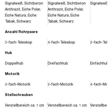
Signalweiß, Sichtbeton
Signalweiß, Sichtbeton
Signalweiß, 
Anthrazit, Eiche Polar,
Anthrazit, Eiche Polar,
Eiche Natura, Eiche
Eiche Natura, Eiche
Tabak, Schwarz
Tabak, Schwarz
Anzahl Rohrpaare
3-fach-Teleskop
4-fach-Teleskop
2-fach-Tele
Hub
Doppelhub
Dreifachhub
Einfachhub
Motorik
2-fach-Motorik
2-fach-Motorik
4-fach-Motor
Stellschrauben
Verstellbereich ca. 1 cm
Verstellbereich ca. 1 cm
Verstellberei