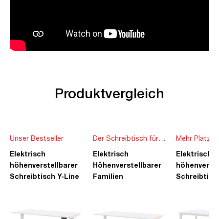
Produktvergleich
Unser Bestseller
Der Schreibtisch für
Mehr Platz f
die ganze Familie
Ideen
Elektrisch
Elektrisch
Elektrisch
höhenverstellbarer
Höhenverstellbarer
höhenverste
Schreibtisch Y-Line
Familien
Schreibtisc
Schreibtisch Pitino
Piacetta