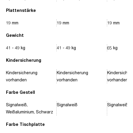
Plattenstärke
19 mm
19 mm
19 mm
Gewicht
41 - 49 kg
41 - 49 kg
65 kg
Kindersicherung
Kindersicherung
Kindersicherung
Kindersicher
vorhanden
vorhanden
vorhanden
Farbe Gestell
Signalweiß,
Signalweiß
Signalweiß, 
Weißaluminium, Schwarz
Farbe Tischplatte