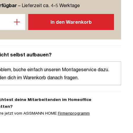
rfügbar
– Lieferzeit ca. 4-5 Werktage
l: Gib den gewünschten Wert ein oder benutze die Schaltflächen u
In den Warenkorb
icht selbst aufbauen?
oblem, buche einfach unseren Montageservice dazu.
den dich im Warenkorb danach fragen.
htest deine Mitarbeitenden im Homeoffice
atten?
iere jetzt vom ASSMANN HOME
Firmenprogramm