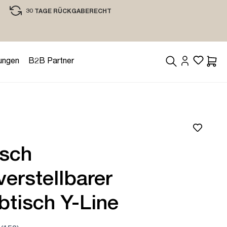
30 TAGE RÜCKGABERECHT
EINKAUFEN MIT VERTRAUEN
ungen
B2B Partner
Waren
isch
erstellbarer
btisch Y-Line