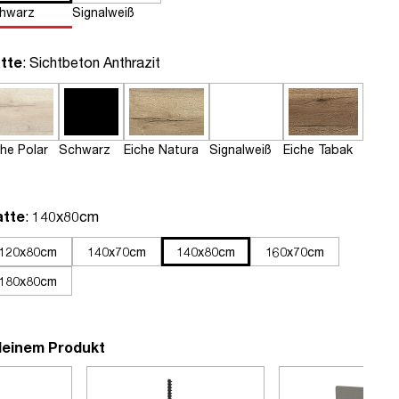
hwarz
Signalweiß
auswählen
tte
: Sichtbeton Anthrazit
che Polar
Schwarz
Eiche Natura
Signalweiß
Eiche Tabak
auswählen
atte
: 140x80cm
120x80cm
140x70cm
140x80cm
160x70cm
180x80cm
deinem Produkt