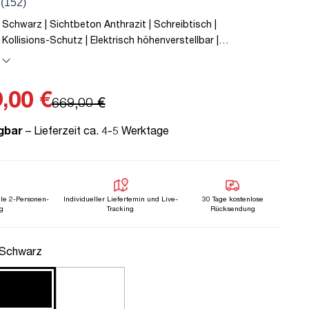
 Schwarz | Sichtbeton Anthrazit | Schreibtisch |
 Kollisions-Schutz | Elektrisch höhenverstellbar |
Metall | Holz | Melaminoberfläche | Grau | 5 Jahre
 | unmontiert | TÜV© mobiles Arbeiten | bis zu 80 kg | Y-Line |
,00 €
669,00 €
gbar
– Lieferzeit ca. 4-5 Werktage
lle 2-Personen-
Individueller Liefertemin und Live-
30 Tage kostenlose
g
Tracking
Rücksendung
uswählen
 Schwarz