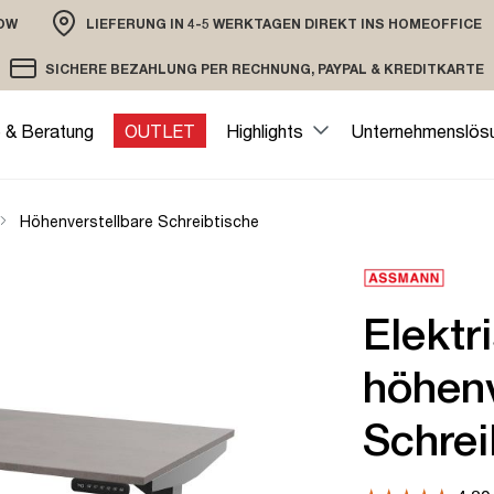
OW
LIEFERUNG IN 4-5 WERKTAGEN DIREKT INS HOMEOFFICE
ION
SICHERE BEZAHLUNG PER RECHNUNG, PAYPAL & KREDITKARTE
VERSAND PER DHL ODER SPEDITION
VERSCHLÜSSELTE ÜBERTRAGUNG
e & Beratung
OUTLET
Highlights
Unternehmenslös
Höhenverstellbare Schreibtische
Elektr
höhenv
Schrei