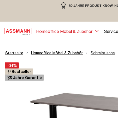
80 JAHRE PRODUKT KNOW-H
springen
Zur Hauptnavigation springen
80 JAHRE MÖBELBAU MIT TRADIT
Homeoffice Möbel & Zubehör
Servic
Startseite
Homeoffice Möbel & Zubehör
Schreibtische
Bildergalerie überspringen
Öffne Zoom-Modal
-34%
Bestseller
🎖️5 Jahre Garantie