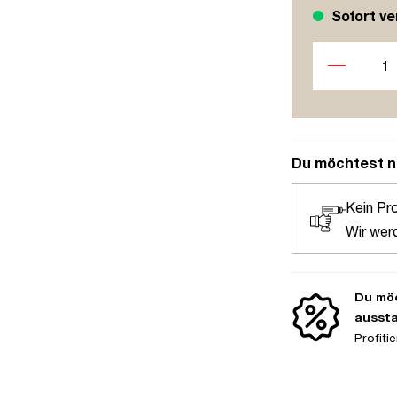
Sofort ve
Produkt Anzah
Du möchtest n
Kein Pr
Wir wer
Du möc
ausst
Profit