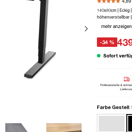
140x80cm | Eckig |
höhenverstellbar |
Kindersicherung | 
mehr anzeigen
Herstellergarantie
Steckertyp C
439
-34 %
Sofort verfü
Professionelle & schne
Lieferun
a
Farbe Gestell
: