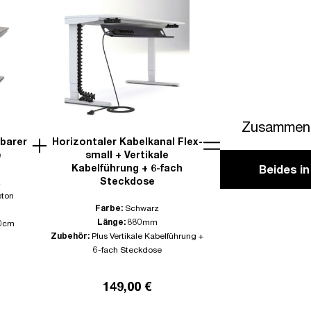
Zusammen 
lbarer
Horizontaler Kabelkanal Flex-
e
small + Vertikale
Kabelführung + 6-fach
Beides i
Steckdose
z
eton
Farbe:
Schwarz
Länge:
880mm
0cm
Zubehör:
Plus Vertikale Kabelführung +
6-fach Steckdose
149,00 €