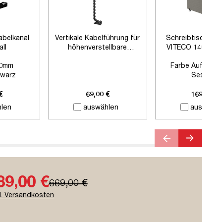
abelkanal
Vertikale Kabelführung für
Schreibtischtre
all
höhenverstellbare
VITECO 140cm 
Schreibtische
Schwarz
0mm
Farbe Auftisch
warz
Sesame
 Zubehör
Farbe Klemmen:
S
Länge:
1400
€
69,00 €
169,00 €
len
auswählen
auswähle
39,00 €
669,00 €
l. Versandkosten