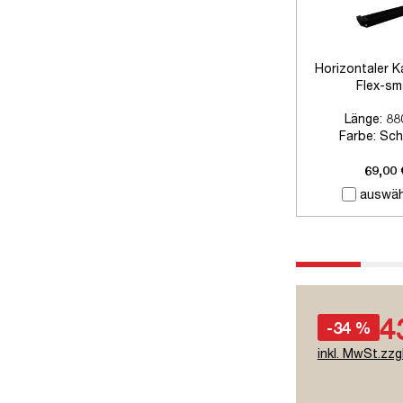
Horizontaler K
Flex-sm
Länge:
88
Farbe:
Sch
Zubehör:
Ohne
69,00 
auswäh
4
-34 %
inkl. MwSt.zzg