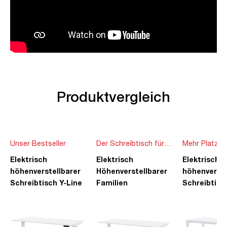
Produktvergleich
Unser Bestseller
Der Schreibtisch für
Mehr Platz f
die ganze Familie
Ideen
Elektrisch
Elektrisch
Elektrisch
höhenverstellbarer
Höhenverstellbarer
höhenverste
Schreibtisch Y-Line
Familien
Schreibtisc
Schreibtisch Pitino
Piacetta