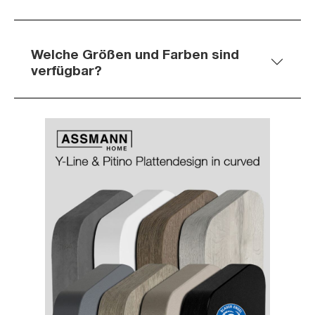
Welche Größen und Farben sind
verfügbar?
Slider überspringen
Slider überspringen