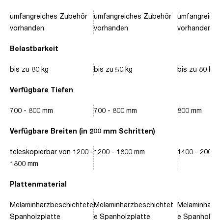
umfangreiches Zubehör
umfangreiches Zubehör
umfangreich
vorhanden
vorhanden
vorhanden
Belastbarkeit
bis zu 80 kg
bis zu 50 kg
bis zu 80 kg
Verfügbare Tiefen
700 - 800 mm
700 - 800 mm
800 mm
Verfügbare Breiten (in 200 mm Schritten)
teleskopierbar von 1200 -
1200 - 1800 mm
1400 - 2000
1800 mm
Plattenmaterial
Melaminharzbeschichtete
Melaminharzbeschichtet
Melaminharz
Spanholzplatte
e Spanholzplatte
e Spanholzpl