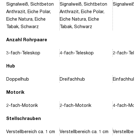
Signalweiß, Sichtbeton
Signalweiß, Sichtbeton
Signalweiß, 
Anthrazit, Eiche Polar,
Anthrazit, Eiche Polar,
Eiche Natura, Eiche
Eiche Natura, Eiche
Tabak, Schwarz
Tabak, Schwarz
Anzahl Rohrpaare
3-fach-Teleskop
4-fach-Teleskop
2-fach-Tele
Hub
Doppelhub
Dreifachhub
Einfachhub
Motorik
2-fach-Motorik
2-fach-Motorik
4-fach-Motor
Stellschrauben
Verstellbereich ca. 1 cm
Verstellbereich ca. 1 cm
Verstellberei