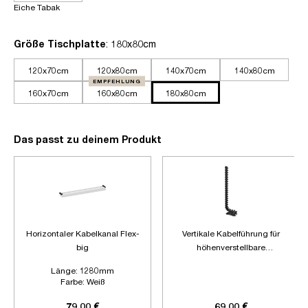
Eiche Tabak
auswählen
Größe Tischplatte
: 180x80cm
120x70cm
120x80cm
140x70cm
140x80cm
EMPFEHLUNG
160x70cm
160x80cm
180x80cm
Das passt zu deinem Produkt
Horizontaler Kabelkanal Flex-
Vertikale Kabelführung für
big
höhenverstellbare
Schreibtische
Länge:
1280mm
Farbe:
Weiß
Zubehör:
Ohne Zubehör
79,00 €
69,00 €