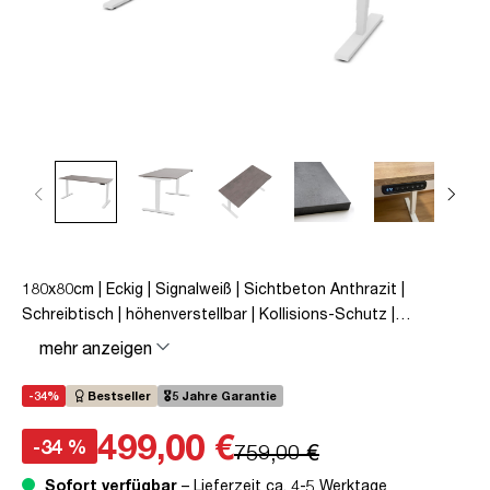
180x80cm | Eckig | Signalweiß | Sichtbeton Anthrazit |
Schreibtisch | höhenverstellbar | Kollisions-Schutz |
Elektrisch höhenverstellbar | Kindersicherung | Metall | Holz |
mehr anzeigen
Melaminoberfläche | Grau | 5 Jahre Herstellergarantie |
unmontiert | TÜV© mobiles Arbeiten | bis zu 80 kg | Y-Line |
-34%
Bestseller
🎖️5 Jahre Garantie
Steckertyp C
499,00 €
-34 %
759,00 €
Sofort verfügbar
– Lieferzeit ca. 4-5 Werktage