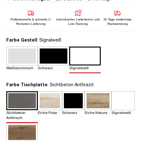
Professionelle & schnelle 2-
Individueller Liefertemin und
30 Tage kostenlose
Personen-Lieferung
Live-Tracking
Rücksendung
auswählen
Farbe Gestell
: Signalweiß
Weißaluminium
Schwarz
Signalweiß
auswählen
Farbe Tischplatte
: Sichtbeton Anthrazit
Sichtbeton
Eiche Polar
Schwarz
Eiche Natura
Signalweiß
Anthrazit