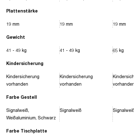
Plattenstärke
19 mm
19 mm
19 mm
Gewicht
41 - 49 kg
41 - 49 kg
65 kg
Kindersicherung
Kindersicherung
Kindersicherung
Kindersicher
vorhanden
vorhanden
vorhanden
Farbe Gestell
Signalweiß,
Signalweiß
Signalweiß, 
Weißaluminium, Schwarz
Farbe Tischplatte