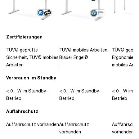
Zertifizierungen
TÜV© geprüfte
TÜV© mobiles Arbeiten,
TÜV© geprüf
Sicherheit, TÜV© mobiles
Blauer Engel©
Ergonomie, 
Arbeiten
mobiles Arbe
Verbrauch im Standby
< 0,1 W im Standby-
< 0,1 W im Standby-
< 0,1 W im S
Betrieb
Betrieb
Betrieb
Auffahrschutz
Auffahrschutz vorhanden
Auffahrschutz
Auffahrschu
vorhanden
vorhanden