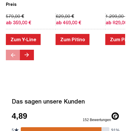
Preis
579,00 €
629,00 €
1.299,00 €
ab 359,00 €
ab 469,00 €
ab 829,00 €
Zum Y-Line
Zum Pitino
Zum Piac
Das sagen unsere Kunden