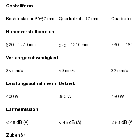
Gestellform
Rechteckrohr 80/50 mm
Quadratrohr 70 mm
Quadratrohr
Höhenverstellbereich
620 - 1270 mm
525 - 1210 mm
730 - 1180 
Verfahrgeschwindigkeit
35 mm/s
50 mm/s
32 mm/s
Leistungsaufnahme im Betrieb
400 W
350 W
450 W
Lärmemission
< 48 dB (A)
< 48 dB (A)
< 53 dB (A)
Zubehör