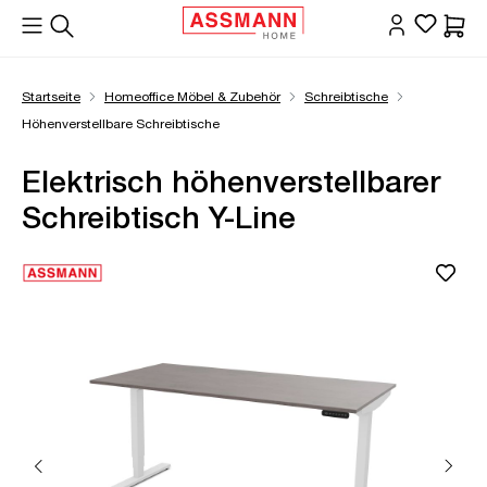
alt springen
Waren
Startseite
Homeoffice Möbel & Zubehör
Schreibtische
Höhenverstellbare Schreibtische
Elektrisch höhenverstellbarer
Schreibtisch Y-Line
Bildergalerie überspringen
Öffne Zoom-Modal