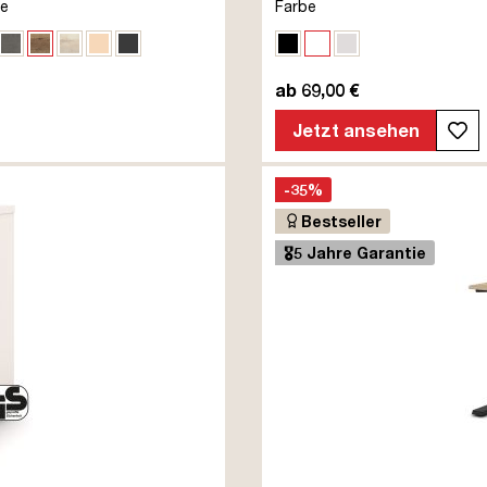
te
Farbe
Natura
nalweiß
Sichtbeton Anthrazit
Eiche Tabak
Eiche Polar
Sand
Anthrazit
Schwarz
Weiß
Weißaluminium
ab 69,00 €
Jetzt ansehen
-35%
Bestseller
🎖️5 Jahre Garantie