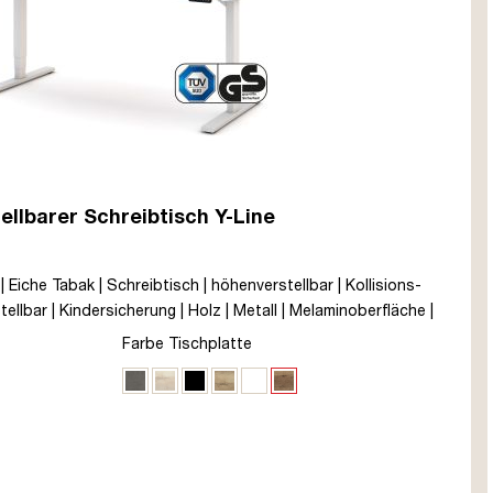
ellbarer Schreibtisch Y-Line
| Eiche Tabak | Schreibtisch | höhenverstellbar | Kollisions-
ellbar | Kindersicherung | Holz | Metall | Melaminoberfläche |
 Jahre Herstellergarantie | unmontiert | TÜV© mobiles Arbeiten |
Farbe Tischplatte
rtyp C
Sichtbeton Anthrazit
Eiche Polar
Schwarz
Eiche Natura
Signalweiß
Eiche Tabak