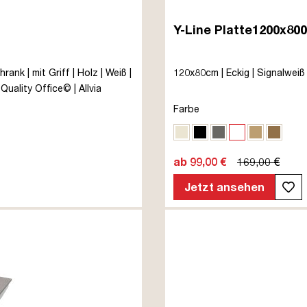
Y-Line Platte1200x800
nk | mit Griff | Holz | Weiß |
120x80cm | Eckig | Signalweiß 
uality Office© | Allvia
Farbe
Eiche Polar
Schwarz
Sichtbeton Anth
Signalweiß
Eiche Na
Eiche
ab 99,00 €
169,00 €
Jetzt ansehen