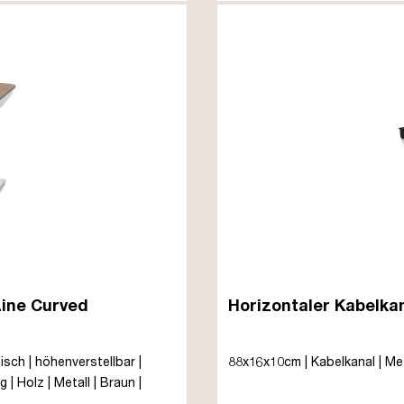
Line Curved
Horizontaler Kabelkan
sch | höhenverstellbar |
88x16x10cm | Kabelkanal | Meta
| Holz | Metall | Braun |
rbeiten | bis zu 80 kg | Y-Line