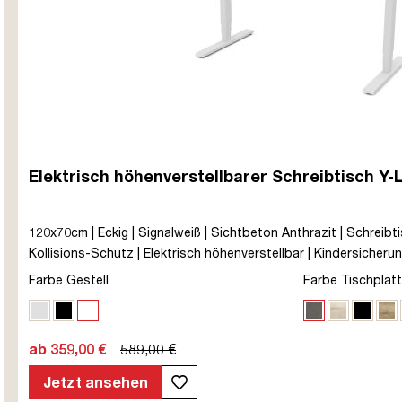
Elektrisch höhenverstellbarer Schreibtisch Y-
120x70cm | Eckig | Signalweiß | Sichtbeton Anthrazit | Schreibti
Kollisions-Schutz | Elektrisch höhenverstellbar | Kindersicherung 
Melaminoberfläche | Grau | 5 Jahre Herstellergarantie | unmonti
Farbe Gestell
Farbe Tischplat
bis zu 80 kg | Y-Line | Steckertyp C
Weißaluminium
Schwarz
Signalweiß
Sichtbeton A
Eiche Pol
Schwa
Eic
ab 359,00 €
589,00 €
Jetzt ansehen