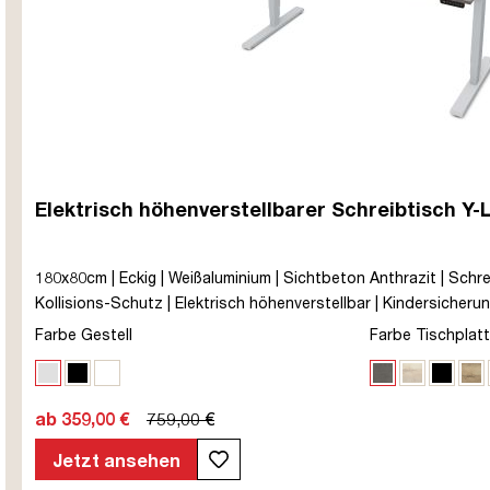
Elektrisch höhenverstellbarer Schreibtisch Y-
180x80cm | Eckig | Weißaluminium | Sichtbeton Anthrazit | Schrei
Kollisions-Schutz | Elektrisch höhenverstellbar | Kindersicherung 
Melaminoberfläche | Grau | 5 Jahre Herstellergarantie | unmonti
Farbe Gestell
Farbe Tischplat
bis zu 80 kg | Y-Line | Steckertyp C
Weißaluminium
Schwarz
Signalweiß
Sichtbeton A
Eiche Pol
Schwa
Eic
ab 359,00 €
759,00 €
Jetzt ansehen