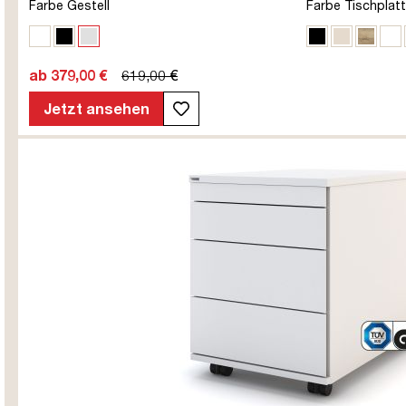
Farbe Gestell
Farbe Tischplat
| Y-Line Curved | Steckertyp C
Signalweiß
Schwarz
Weißaluminium
Schwarz
Kiesel
Eiche 
Sig
ab 379,00 €
619,00 €
Jetzt ansehen