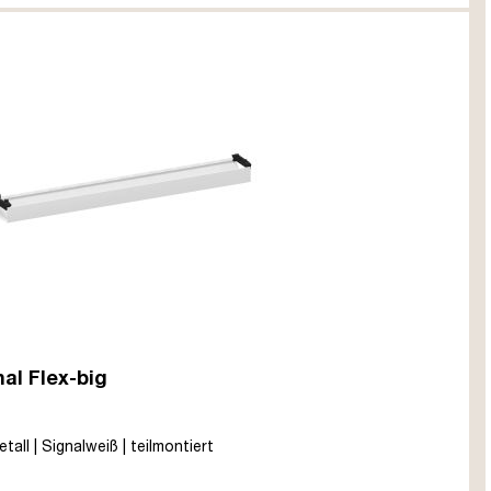
al Flex-big
all | Signalweiß | teilmontiert