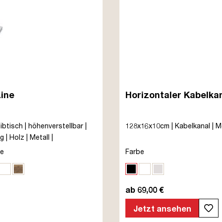
Line
Horizontaler Kabelkan
btisch | höhenverstellbar |
128x16x10cm | Kabelkanal | Me
| Holz | Metall |
ert | TÜV© mobiles Arbeiten |
te
Farbe
nthrazit
ar
rz
he Natura
Signalweiß
Eiche Tabak
Schwarz
Weiß
Weißaluminium
ab 69,00 €
Jetzt ansehen