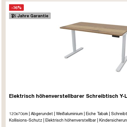
-36%
🎖️5 Jahre Garantie
Elektrisch höhenverstellbarer Schreibtisch Y-
120x70cm | Abgerundet | Weißaluminium | Eiche Tabak | Schreibti
Kollisions-Schutz | Elektrisch höhenverstellbar | Kindersicherung 
Silber | 5 Jahre Herstellergarantie | unmontiert | TÜV© mobiles A