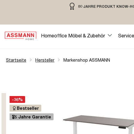
80 JAHRE PRODUKT KNOW-H
springen
Zur Hauptnavigation springen
80 JAHRE MÖBELBAU MIT TRADIT
Homeoffice Möbel & Zubehör
Servic
Startseite
Hersteller
Markenshop ASSMANN
-36%
Bestseller
🎖️5 Jahre Garantie