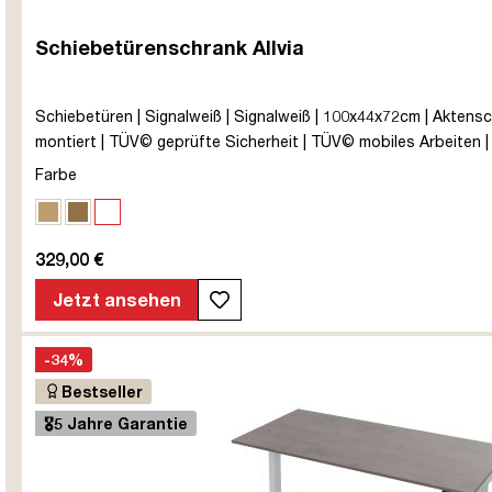
Schiebetürenschrank Allvia
Schiebetüren | Signalweiß | Signalweiß | 100x44x72cm | Aktenschra
montiert | TÜV© geprüfte Sicherheit | TÜV© mobiles Arbeiten | Q
Farbe
Eiche Natura
Eiche Tabak
Weiß
329,00 €
Jetzt ansehen
-34%
Bestseller
🎖️5 Jahre Garantie