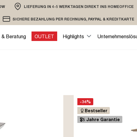
OW
LIEFERUNG IN 4-5 WERKTAGEN DIREKT INS HOMEOFFICE
ION
SICHERE BEZAHLUNG PER RECHNUNG, PAYPAL & KREDITKARTE
VERSAND PER DHL ODER SPEDITION
VERSCHLÜSSELTE ÜBERTRAGUNG
e & Beratung
OUTLET
Highlights
Unternehmenslös
-34%
Bestseller
🎖️5 Jahre Garantie