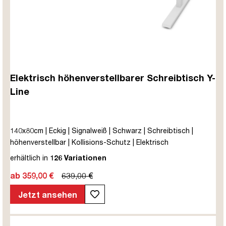
Elektrisch höhenverstellbarer Schreibtisch Y-
Line
140x80cm | Eckig | Signalweiß | Schwarz | Schreibtisch |
höhenverstellbar | Kollisions-Schutz | Elektrisch
höhenverstellbar | Kindersicherung | Metall | Holz |
erhältlich in
126 Variationen
Melaminoberfläche | Schwarz | 5 Jahre Herstellergarantie |
ab 359,00 €
639,00 €
unmontiert | TÜV© mobiles Arbeiten | bis zu 80 kg | Y-Line |
Steckertyp C
Jetzt ansehen