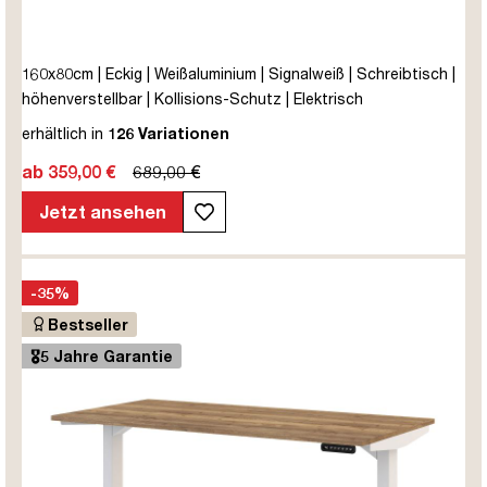
160x80cm | Eckig | Weißaluminium | Signalweiß | Schreibtisch |
höhenverstellbar | Kollisions-Schutz | Elektrisch
höhenverstellbar | Kindersicherung | Metall | Holz |
erhältlich in
126 Variationen
Melaminoberfläche | Weiß | Silber | 5 Jahre Herstellergarantie |
ab 359,00 €
689,00 €
unmontiert | TÜV© mobiles Arbeiten | bis zu 80 kg | Y-Line |
Steckertyp C
Jetzt ansehen
-35%
Bestseller
🎖️5 Jahre Garantie