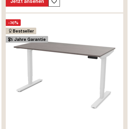
Jetzt ansehen
-36%
Bestseller
🎖️5 Jahre Garantie