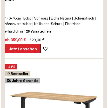
140x70cm | Eckig | Schwarz | Eiche Natura | Schreibtisch |
höhenverstellbar | Kollisions-Schutz | Elektrisch
höhenverstellbar | Kindersicherung | Metall | Holz |
erhältlich in
126 Variationen
Melaminoberfläche | Braun | Eiche Natura | 5 Jahre
ab 359,00 €
629,00 €
Herstellergarantie | unmontiert | TÜV© mobiles Arbeiten | bis
zu 80 kg | Y-Line | Steckertyp C
Jetzt ansehen
-34%
Bestseller
🎖️5 Jahre Garantie