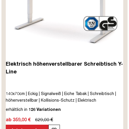
Elektrisch höhenverstellbarer Schreibtisch Y-
Line
140x70cm | Eckig | Signalweiß | Eiche Tabak | Schreibtisch |
höhenverstellbar | Kollisions-Schutz | Elektrisch
höhenverstellbar | Kindersicherung | Metall | Holz |
erhältlich in
126 Variationen
Melaminoberfläche | Weiß | Braun | Eiche Tabak | 5 Jahre
ab 359,00 €
629,00 €
Herstellergarantie | unmontiert | TÜV© mobiles Arbeiten | bis
zu 80 kg | Y-Line | Steckertyp C