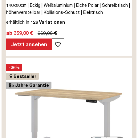
140x80cm | Eckig | Weißaluminium | Eiche Polar | Schreibtisch |
höhenverstellbar | Kollisions-Schutz | Elektrisch
höhenverstellbar | Kindersicherung | Metall | Holz |
erhältlich in
126 Variationen
Melaminoberfläche | Beige | 5 Jahre Herstellergarantie |
ab 359,00 €
669,00 €
unmontiert | TÜV© mobiles Arbeiten | bis zu 80 kg | Y-Line |
Steckertyp C
Jetzt ansehen
-36%
Bestseller
🎖️5 Jahre Garantie