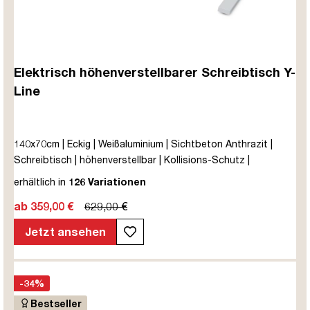
Elektrisch höhenverstellbarer Schreibtisch Y-
Line
140x70cm | Eckig | Weißaluminium | Sichtbeton Anthrazit |
Schreibtisch | höhenverstellbar | Kollisions-Schutz |
Elektrisch höhenverstellbar | Kindersicherung | Metall | Holz |
erhältlich in
126 Variationen
Melaminoberfläche | Grau | 5 Jahre Herstellergarantie |
ab 359,00 €
629,00 €
unmontiert | TÜV© mobiles Arbeiten | bis zu 80 kg | Y-Line |
Steckertyp C
Jetzt ansehen
-34%
Bestseller