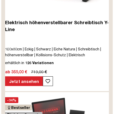
Elektrisch höhenverstellbarer Schreibtisch Y-
Line
160x80cm | Eckig | Schwarz | Eiche Natura | Schreibtisch |
höhenverstellbar | Kollisions-Schutz | Elektrisch
höhenverstellbar | Kindersicherung | Metall | Holz |
erhältlich in
126 Variationen
Melaminoberfläche | Braun | Eiche Natura | 5 Jahre
ab 359,00 €
719,00 €
Herstellergarantie | unmontiert | TÜV© mobiles Arbeiten | bis
zu 80 kg | Y-Line | Steckertyp C
Jetzt ansehen
-34%
Bestseller