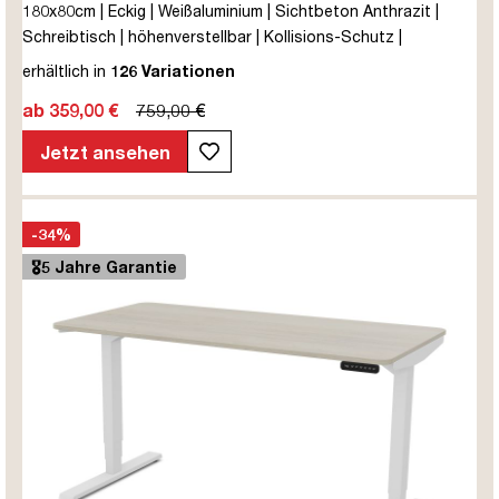
180x80cm | Eckig | Weißaluminium | Sichtbeton Anthrazit |
Schreibtisch | höhenverstellbar | Kollisions-Schutz |
Elektrisch höhenverstellbar | Kindersicherung | Metall | Holz |
erhältlich in
126 Variationen
Melaminoberfläche | Grau | 5 Jahre Herstellergarantie |
ab 359,00 €
759,00 €
unmontiert | TÜV© mobiles Arbeiten | bis zu 80 kg | Y-Line |
Steckertyp C
Jetzt ansehen
-34%
🎖️5 Jahre Garantie