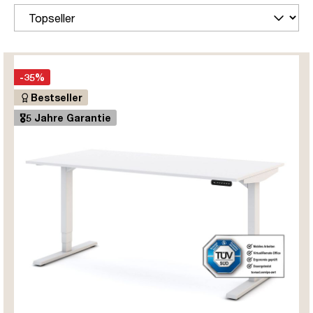
-35%
Bestseller
🎖️5 Jahre Garantie