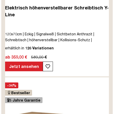
Elektrisch höhenverstellbarer Schreibtisch Y-
Line
120x70cm | Eckig | Signalweiß | Sichtbeton Anthrazit |
Schreibtisch | höhenverstellbar | Kollisions-Schutz |
Elektrisch höhenverstellbar | Kindersicherung | Metall | Holz |
erhältlich in
126 Variationen
Melaminoberfläche | Grau | 5 Jahre Herstellergarantie |
ab 359,00 €
589,00 €
unmontiert | TÜV© mobiles Arbeiten | bis zu 80 kg | Y-Line |
Steckertyp C
Jetzt ansehen
-34%
Bestseller
🎖️5 Jahre Garantie