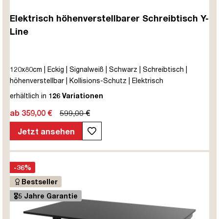
Elektrisch höhenverstellbarer Schreibtisch Y-
Line
120x80cm | Eckig | Signalweiß | Schwarz | Schreibtisch |
höhenverstellbar | Kollisions-Schutz | Elektrisch
höhenverstellbar | Kindersicherung | Metall | Holz |
erhältlich in
126 Variationen
Melaminoberfläche | Schwarz | 5 Jahre Herstellergarantie |
ab 359,00 €
599,00 €
unmontiert | TÜV© mobiles Arbeiten | bis zu 80 kg | Y-Line |
Steckertyp C
Jetzt ansehen
-36%
Bestseller
🎖️5 Jahre Garantie