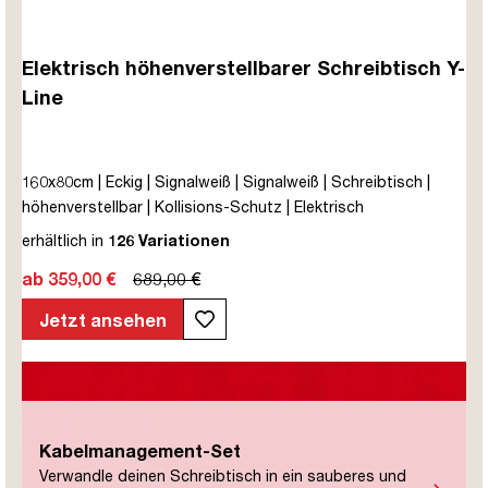
Elektrisch höhenverstellbarer Schreibtisch Y-
Line
160x80cm | Eckig | Signalweiß | Signalweiß | Schreibtisch |
höhenverstellbar | Kollisions-Schutz | Elektrisch
höhenverstellbar | Kindersicherung | Metall | Holz |
erhältlich in
126 Variationen
Melaminoberfläche | Weiß | 5 Jahre Herstellergarantie |
ab 359,00 €
689,00 €
unmontiert | TÜV© mobiles Arbeiten | bis zu 80 kg | Y-Line |
Steckertyp C
Jetzt ansehen
Kabelmanagement-Set
Verwandle deinen Schreibtisch in ein sauberes und