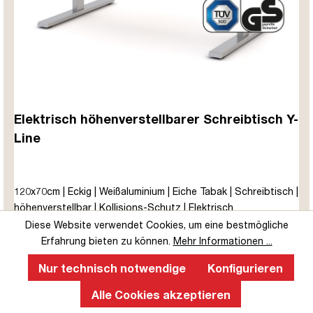
Elektrisch höhenverstellbarer Schreibtisch Y-
Line
120x70cm | Eckig | Weißaluminium | Eiche Tabak | Schreibtisch |
höhenverstellbar | Kollisions-Schutz | Elektrisch
höhenverstellbar | Kindersicherung | Metall | Holz |
Diese Website verwendet Cookies, um eine bestmögliche
erhältlich in
126 Variationen
Melaminoberfläche | Braun | Eiche Natura | 5 Jahre
Erfahrung bieten zu können.
Mehr Informationen ...
ab 359,00 €
589,00 €
Herstellergarantie | unmontiert | TÜV© mobiles Arbeiten | bis
Nur technisch notwendige
Konfigurieren
zu 80 kg | Y-Line | Steckertyp C
Jetzt ansehen
Alle Cookies akzeptieren