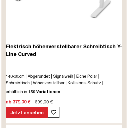
Elektrisch höhenverstellbarer Schreibtisch Y-
Line Curved
140x80cm | Abgerundet | Signalweiß | Eiche Polar |
Schreibtisch | höhenverstellbar | Kollisions-Schutz |
Elektrisch höhenverstellbar | Kindersicherung | Metall | Holz |
erhältlich in
159 Variationen
Weiß | Beige | 5 Jahre Herstellergarantie | unmontiert | TÜV©
ab 379,00 €
699,00 €
mobiles Arbeiten | bis zu 80 kg | Y-Line | Y-Line Curved |
Steckertyp C
Jetzt ansehen