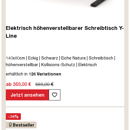
Elektrisch höhenverstellbarer Schreibtisch Y-
Line
140x80cm | Eckig | Schwarz | Eiche Natura | Schreibtisch |
höhenverstellbar | Kollisions-Schutz | Elektrisch
höhenverstellbar | Kindersicherung | Metall | Holz |
erhältlich in
126 Variationen
Melaminoberfläche | Braun | Eiche Natura | 5 Jahre
ab 359,00 €
669,00 €
Herstellergarantie | unmontiert | TÜV© mobiles Arbeiten | bis
zu 80 kg | Y-Line | Steckertyp C
Jetzt ansehen
-34%
Bestseller