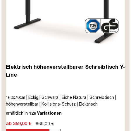
Elektrisch höhenverstellbarer Schreibtisch Y-
Line
160x70cm | Eckig | Schwarz | Eiche Natura | Schreibtisch |
höhenverstellbar | Kollisions-Schutz | Elektrisch
höhenverstellbar | Kindersicherung | Metall | Holz |
erhältlich in
126 Variationen
Melaminoberfläche | Braun | Eiche Natura | 5 Jahre
ab 359,00 €
669,00 €
Herstellergarantie | unmontiert | TÜV© mobiles Arbeiten | bis
zu 80 kg | Y-Line | Steckertyp C