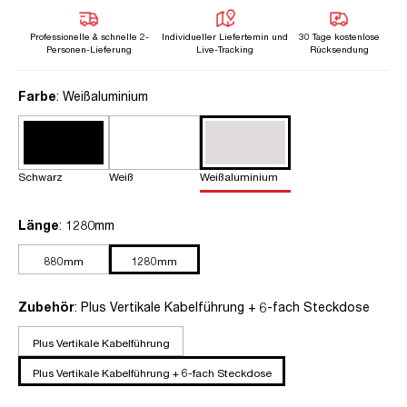
Professionelle & schnelle 2-
Individueller Liefertemin und
30 Tage kostenlose
Personen-Lieferung
Live-Tracking
Rücksendung
auswählen
Farbe
: Weißaluminium
Schwarz
Weiß
Weißaluminium
auswählen
Länge
: 1280mm
880mm
1280mm
auswählen
Zubehör
: Plus Vertikale Kabelführung + 6-fach Steckdose
Plus Vertikale Kabelführung
Plus Vertikale Kabelführung + 6-fach Steckdose