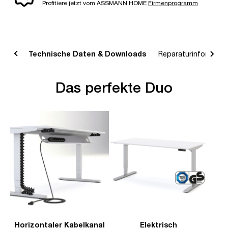
Profitiere jetzt vom ASSMANN HOME
Firmenprogramm
bung
Technische Daten & Downloads
Reparaturinformatio
Das perfekte Duo
Horizontaler Kabelkanal
Elektrisch