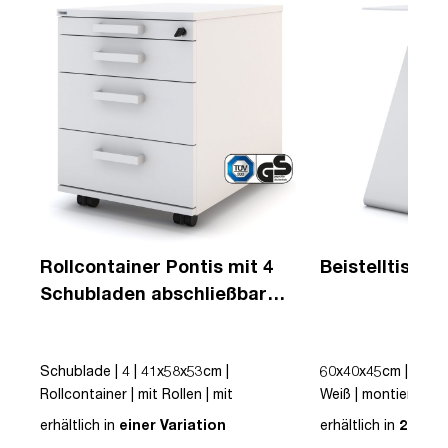
Rollcontainer Pontis mit 4
Beistelltisch 
Schubladen abschließbar
mit Griffen und
Zentralverschluss
Schublade | 4 | 41x58x53cm |
60x40x45cm | Beistel
 |
Rollcontainer | mit Rollen | mit
Weiß | montiert | E
it
Schubladen | mit Griff | Abschließbar |
erhältlich in
einer Variation
erhältlich in
2 Vari
Holz | Weiß | montiert | TÜV© geprüfte