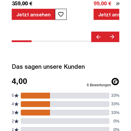
359,00 €
99,00 €
309,00
Sicherheit | TÜV© mobiles Arbeiten |
Pontis
Jetzt ansehen
Jetzt ansehe
re
e
 |
Das sagen unsere Kunden