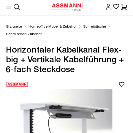
alt springen
Waren
Startseite
Homeoffice Möbel & Zubehör
Schreibtische
Schreibtisch Zubehör
Horizontaler Kabelkanal Flex-
big + Vertikale Kabelführung +
6-fach Steckdose
Bildergalerie überspringen
Öffne Zoom-Modal