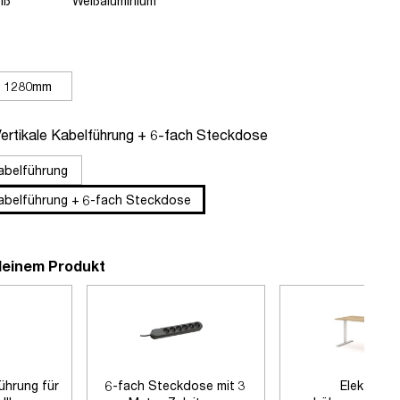
iß
Weißaluminium
n
1280mm
hlen
Vertikale Kabelführung + 6-fach Steckdose
Kabelführung
Kabelführung + 6-fach Steckdose
deinem Produkt
führung für
6-fach Steckdose mit 3
Elektrisch