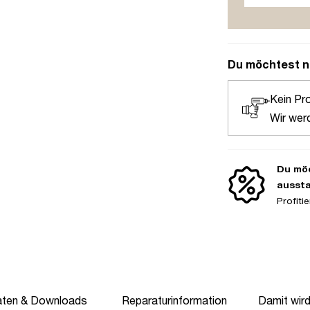
Du möchtest n
Kein Pr
Wir wer
Du möc
ausst
Profit
aten & Downloads
Reparaturinformation
Damit wir