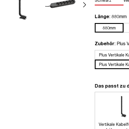
Schwarz
We
auswähle
Länge
: 880mm
880mm
auswä
Zubehör
: Plus 
Plus Vertikale 
Plus Vertikale 
Das passt zu 
Vertikale Kabel