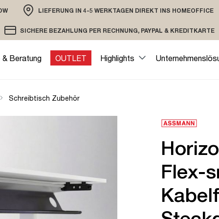
OW
LIEFERUNG IN 4-5 WERKTAGEN DIREKT INS HOMEOFFICE
ION
SICHERE BEZAHLUNG PER RECHNUNG, PAYPAL & KREDITKARTE
VERSAND PER DHL ODER SPEDITION
VERSCHLÜSSELTE ÜBERTRAGUNG
e & Beratung
OUTLET
Highlights
Unternehmenslös
Schreibtisch Zubehör
Horizo
Flex-s
Kabelf
Steck