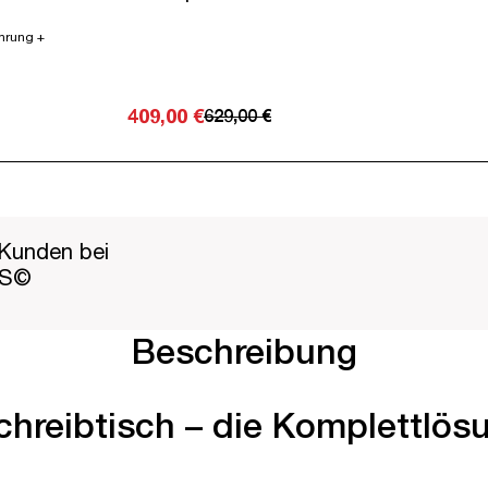
ührung +
409,00 €
629,00 €
Kunden bei
PS©
Beschreibung
hreibtisch – die Komplettlös