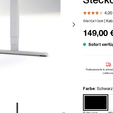
88x16x10cm | Kabe
149,00 
Sofort verfü
Professionelle & schne
Lieferun
auswähle
Farbe
: Schwarz