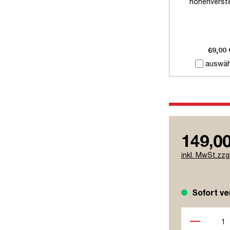
höhenverste
Schreibti
69,00 
auswäh
149,00
inkl. MwSt.zzg
Sofort ve
Produkt Anzah