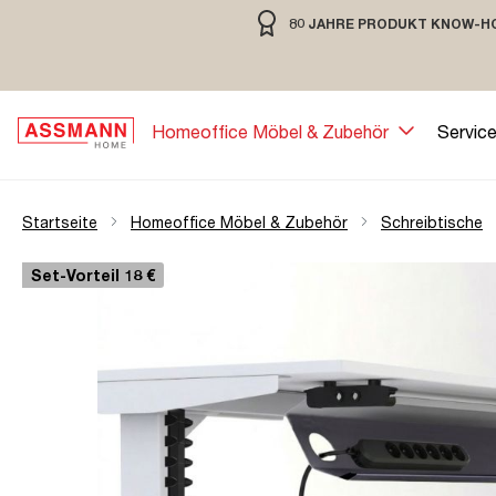
80 JAHRE PRODUKT KNOW-H
springen
Zur Hauptnavigation springen
80 JAHRE MÖBELBAU MIT TRADIT
Homeoffice Möbel & Zubehör
Servic
Startseite
Homeoffice Möbel & Zubehör
Schreibtische
Bildergalerie überspringen
Öffne Zoom-Modal
Set-Vorteil 18 €