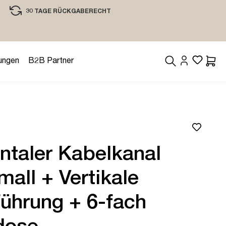
30 TAGE RÜCKGABERECHT
EINKAUFEN MIT VERTRAUEN
ungen
B2B Partner
Waren
ntaler Kabelkanal
mall + Vertikale
ührung + 6-fach
dose