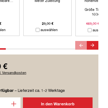
llbare
Meter Zuleitung
höhenverstellb
sche
Schreibtisch Y
Größe Tischpla
160x80cm
Farbe Gestell:
Sig
Farbe Tischplatt
€
29,00 €
469,00 €
719,
Natura
len
auswählen
auswähle
 €
l. Versandkosten
rfügbar
– Lieferzeit ca. 1-2 Werktage
l: Gib den gewünschten Wert ein oder benutze die Schaltflächen u
In den Warenkorb