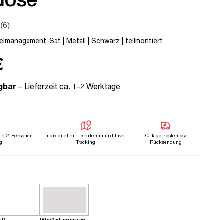
lmanagement-Set | Metall | Schwarz | teilmontiert
€
gbar
– Lieferzeit ca. 1-2 Werktage
lle 2-Personen-
Individueller Liefertemin und Live-
30 Tage kostenlose
g
Tracking
Rücksendung
n