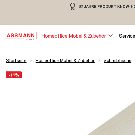
80 JAHRE PRODUKT KNOW-H
springen
Zur Hauptnavigation springen
80 JAHRE MÖBELBAU MIT TRADIT
Homeoffice Möbel & Zubehör
Servic
Startseite
Homeoffice Möbel & Zubehör
Schreibtische
Bildergalerie überspringen
Öffne Zoom-Modal
-19%