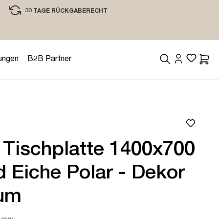
30 TAGE RÜCKGABERECHT
EINKAUFEN MIT VERTRAUEN
ungen
B2B Partner
Waren
 Tischplatte 1400x700
 Eiche Polar - Dekor
um