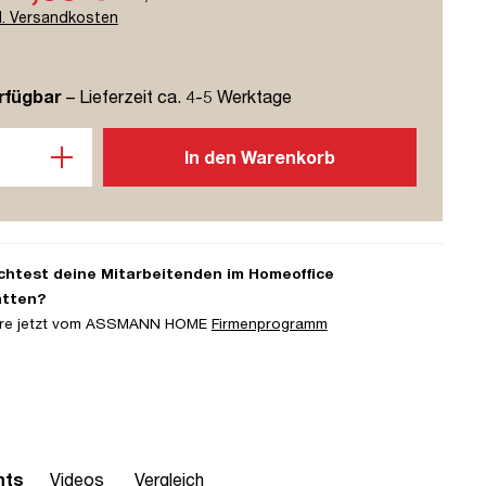
l. Versandkosten
rfügbar
– Lieferzeit ca. 4-5 Werktage
l: Gib den gewünschten Wert ein oder benutze die Schaltflächen u
In den Warenkorb
htest deine Mitarbeitenden im Homeoffice
atten?
iere jetzt vom ASSMANN HOME
Firmenprogramm
hts
Videos
Vergleich