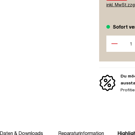
inkl. MwSt.zzg
Sofort ve
Produkt Anzah
Du möc
ausst
Profit
 Daten & Downloads
Reparaturinformation
Highlig