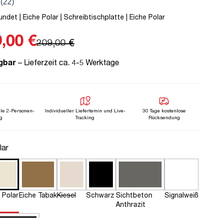
det | Eiche Polar | Schreibtischplatte | Eiche Polar
,00 €
209,00 €
gbar
– Lieferzeit ca. 4-5 Werktage
lle 2-Personen-
Individueller Liefertemin und Live-
30 Tage kostenlose
g
Tracking
Rücksendung
n
lar
 Polar
Eiche Tabak
Kiesel
Schwarz
Sichtbeton
Signalweiß
Anthrazit