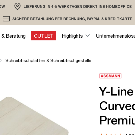
OW
LIEFERUNG IN 4-5 WERKTAGEN DIREKT INS HOMEOFFICE
ION
SICHERE BEZAHLUNG PER RECHNUNG, PAYPAL & KREDITKARTE
VERSAND PER DHL ODER SPEDITION
VERSCHLÜSSELTE ÜBERTRAGUNG
e & Beratung
OUTLET
Highlights
Unternehmenslös
Schreibtischplatten & Schreibtischgestelle
Y-Line
Curved
Premi