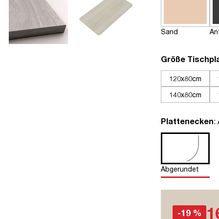
Sand
An
Größe Tischpl
120x80cm
140x80cm
a
Plattenecken
:
Abgerundet
1
-19 %