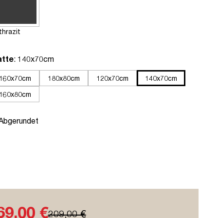
thrazit
auswählen
atte
: 140x70cm
160x70cm
180x80cm
120x70cm
140x70cm
160x80cm
uswählen
 Abgerundet
69,00 €
209,00 €