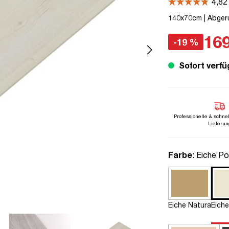
140x70cm | Abgerun
169
-19 %
Sofort verfü
Professionelle & schne
Lieferun
auswähle
Farbe
: Eiche Po
Eiche Natura
Eiche