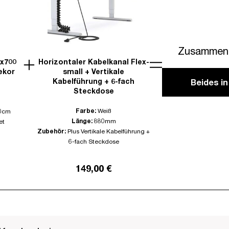
Zusammen 
0x700
Horizontaler Kabelkanal Flex-
ekor
small + Vertikale
Kabelführung + 6-fach
Beides i
Steckdose
Farbe:
Weiß
0cm
Länge:
880mm
et
Zubehör:
Plus Vertikale Kabelführung +
6-fach Steckdose
149,00 €