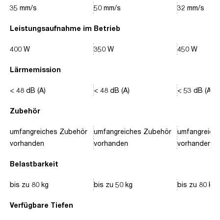
35 mm/s
50 mm/s
32 mm/s
Leistungsaufnahme im Betrieb
400 W
350 W
450 W
Lärmemission
< 48 dB (A)
< 48 dB (A)
< 53 dB (A)
Zubehör
umfangreiches Zubehör
umfangreiches Zubehör
umfangreich
vorhanden
vorhanden
vorhanden
Belastbarkeit
bis zu 80 kg
bis zu 50 kg
bis zu 80 kg
Verfügbare Tiefen