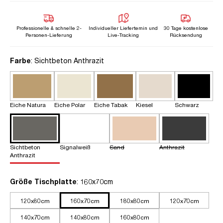
Professionelle & schnelle 2-
Individueller Liefertemin und
30 Tage kostenlose
Personen-Lieferung
Live-Tracking
Rücksendung
auswählen
Farbe
: Sichtbeton Anthrazit
Eiche Natura
Eiche Polar
Eiche Tabak
Kiesel
Schwarz
Sichtbeton
Signalweiß
Sand
Anthrazit
Anthrazit
auswählen
Größe Tischplatte
: 160x70cm
120x80cm
160x70cm
180x80cm
120x70cm
140x70cm
140x80cm
160x80cm