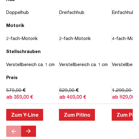
Doppelhub
Dreifachhub
Einfachhub
Motorik
2-fach-Motorik
2-fach-Motorik
4-fach-Motor
Stellschrauben
Verstellbereich ca. 1 cm
Verstellbereich ca. 1 cm
Verstellberei
Preis
579,00 €
629,00 €
1.299,00 €
ab 359,00 €
ab 469,00 €
ab 829,00 €
Zum Y-Line
Zum Pitino
Zum Piac