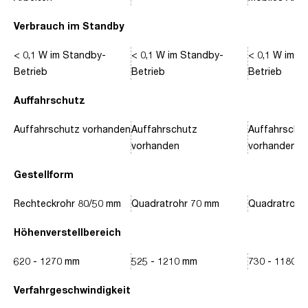
Verbrauch im Standby
< 0,1 W im Standby-
< 0,1 W im Standby-
< 0,1 W im S
Betrieb
Betrieb
Betrieb
Auffahrschutz
Auffahrschutz vorhanden
Auffahrschutz
Auffahrschu
vorhanden
vorhanden
Gestellform
Rechteckrohr 80/50 mm
Quadratrohr 70 mm
Quadratrohr
Höhenverstellbereich
620 - 1270 mm
525 - 1210 mm
730 - 1180 
Verfahrgeschwindigkeit