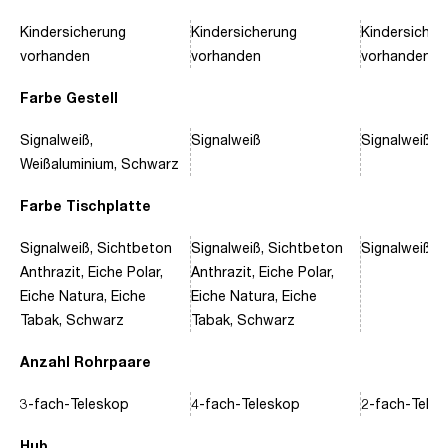
Kindersicherung
Kindersicherung
Kindersicher
vorhanden
vorhanden
vorhanden
Farbe Gestell
Signalweiß,
Signalweiß
Signalweiß, 
Weißaluminium, Schwarz
Farbe Tischplatte
Signalweiß, Sichtbeton
Signalweiß, Sichtbeton
Signalweiß, 
Anthrazit, Eiche Polar,
Anthrazit, Eiche Polar,
Eiche Natura, Eiche
Eiche Natura, Eiche
Tabak, Schwarz
Tabak, Schwarz
Anzahl Rohrpaare
3-fach-Teleskop
4-fach-Teleskop
2-fach-Tele
Hub