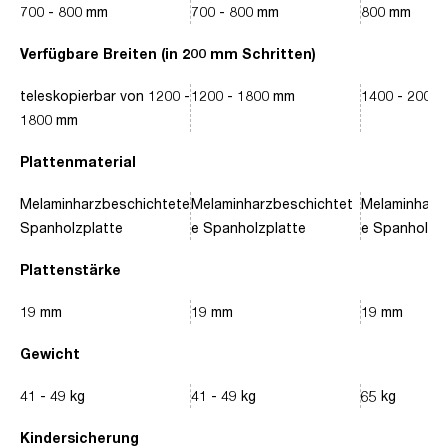
700 - 800 mm
700 - 800 mm
800 mm
Verfügbare Breiten (in 200 mm Schritten)
teleskopierbar von 1200 -
1200 - 1800 mm
1400 - 2000
1800 mm
Plattenmaterial
Melaminharzbeschichtete
Melaminharzbeschichtet
Melaminharz
Spanholzplatte
e Spanholzplatte
e Spanholzpl
Plattenstärke
19 mm
19 mm
19 mm
Gewicht
41 - 49 kg
41 - 49 kg
65 kg
Kindersicherung