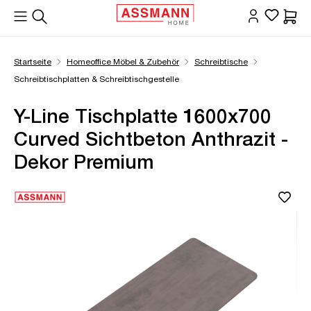
alt springen
Waren
Startseite
Homeoffice Möbel & Zubehör
Schreibtische
Schreibtischplatten & Schreibtischgestelle
Y-Line Tischplatte 1600x700
Curved Sichtbeton Anthrazit -
Dekor Premium
Bildergalerie überspringen
Öffne Zoom-Modal