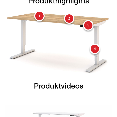
Produkthighlights
1
2
3
4
Produktvideos