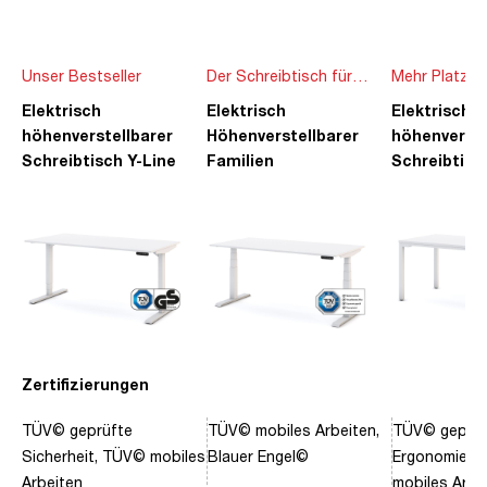
Unser Bestseller
Der Schreibtisch für
Mehr Platz f
die ganze Familie
Ideen
Elektrisch
Elektrisch
Elektrisch
höhenverstellbarer
Höhenverstellbarer
höhenverste
Schreibtisch Y-Line
Familien
Schreibtisc
Schreibtisch Pitino
Piacetta
Zertifizierungen
TÜV© geprüfte
TÜV© mobiles Arbeiten,
TÜV© geprüf
Sicherheit, TÜV© mobiles
Blauer Engel©
Ergonomie, 
Arbeiten
mobiles Arbe