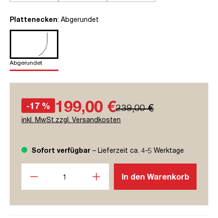
auswählen
Plattenecken
: Abgerundet
Abgerundet
199,00 €
-17 %
239,00 €
inkl. MwSt.zzgl. Versandkosten
Sofort verfügbar
– Lieferzeit ca. 4-5 Werktage
Produkt Anzahl: Gib den gewünschten Wert ein oder benutze
In den Warenkorb