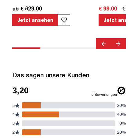
unmontiert | Piacetta | bis zu 80 kg |
ab € 829,00
€ 99,00
€ 139,
Signalweiß | Kollisions-Schutz
Jetzt ansehen
Jetzt ansehe
Das sagen unsere Kunden