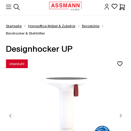
alt springen
Waren
Startseite
Homeoffice Möbel & Zubehör
Bürostühle
Bürohocker & Stehhilfen
Designhocker UP
Bildergalerie überspringen
Öffne Zoom-Modal