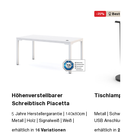
-29%
Bestseller
Höhenverstellbarer
Tischlampe A
Schreibtisch Piacetta
5 Jahre Herstellergarantie | 140x80cm |
Metall | Schwarz | 
Metall | Holz | Signalweiß | Weiß |
USB Anschluss | ink
Schreibtisch | höhenverstellbar |
erhältlich in
16 Variationen
erhältlich in
2 Vari