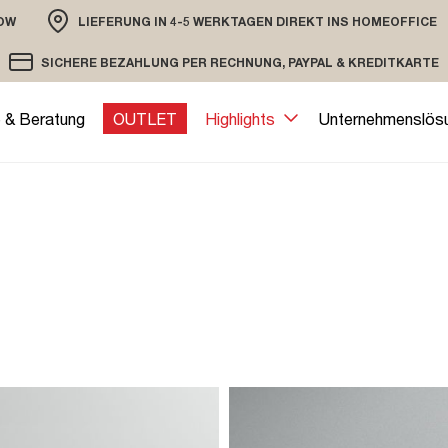
OW
LIEFERUNG IN 4-5 WERKTAGEN DIREKT INS HOMEOFFICE
ION
SICHERE BEZAHLUNG PER RECHNUNG, PAYPAL & KREDITKARTE
VERSAND PER DHL ODER SPEDITION
VERSCHLÜSSELTE ÜBERTRAGUNG
e & Beratung
OUTLET
Highlights
Unternehmenslös
streamo