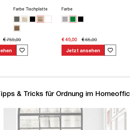
Farbe
hwarz
Eiche Polar
Schwarz
Sichtbeton Anthrazi
Signalweiß
Eiche Natura
Eiche Tabak
65,00
ab € 99,00
€ 219,00
nsehen
Jetzt ansehen
ipps & Tricks für Ordnung im Homeoffi
/de/de/magazin/pflanzen-im-homeoffice