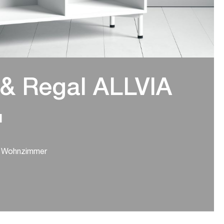
& Regal ALLVIA
l
d Wohnzimmer