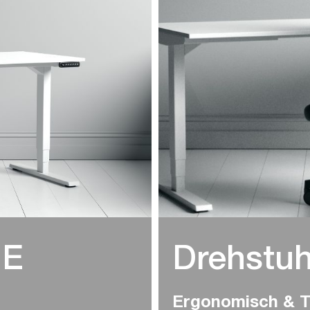
NE
Drehstu
Ergonomisch & T