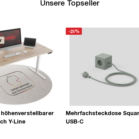
Unsere Topseller
-18%
steckdose Square 1 -
Y-Line Tischplatte 1600x7
Sichtbeton Anthrazit - D
Premium