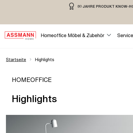
80 JAHRE PRODUKT KNOW-H
springen
Zur Hauptnavigation springen
80 JAHRE MÖBELBAU MIT TRADIT
Homeoffice Möbel & Zubehör
Servic
Startseite
Highlights
HOMEOFFICE
Highlights
Slider überspringen
Slider überspringen
yline