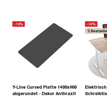
-34%
-25%
Bestseller
800
Elektrisch höhenverstellbarer
Mehrfach
it
Schreibtisch Y-Line
USB-C