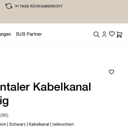
30 TAGE RÜCKGABERECHT
EINKAUFEN MIT VERTRAUEN
ungen
B2B Partner
Waren
ntaler Kabelkanal
ig
cm | Schwarz | Kabelkanal | teilmontiert