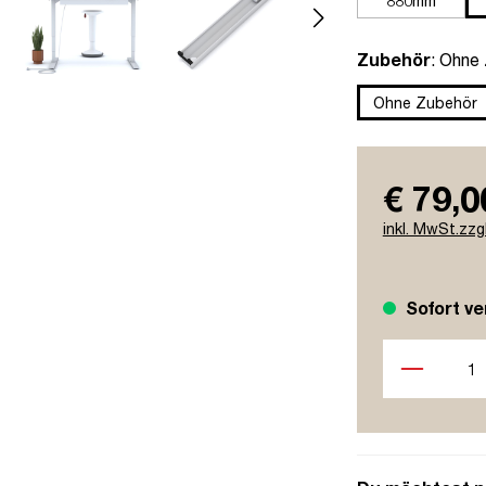
880mm
auswä
Zubehör
: Ohne
Ohne Zubehör
€ 79,0
inkl. MwSt.zzg
Sofort ve
Produkt Anzah