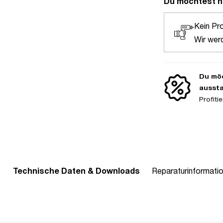
Du möchtest n
Kein Pr
Wir wer
Du möc
ausst
Profit
Technische Daten & Downloads
Reparaturinformati