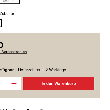
1280mm
hlen
 Zubehör
0
l. Versandkosten
rfügbar
– Lieferzeit ca. 1-2 Werktage
l: Gib den gewünschten Wert ein oder benutze die Schaltflächen u
In den Warenkorb