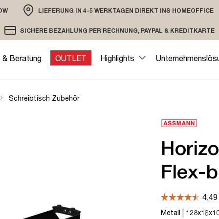
OW
LIEFERUNG IN 4-5 WERKTAGEN DIREKT INS HOMEOFFICE
ION
SICHERE BEZAHLUNG PER RECHNUNG, PAYPAL & KREDITKARTE
VERSAND PER DHL ODER SPEDITION
VERSCHLÜSSELTE ÜBERTRAGUNG
e & Beratung
OUTLET
Highlights
Unternehmenslös
Schreibtisch Zubehör
Horizo
Flex-b
Metall | 128x16x10