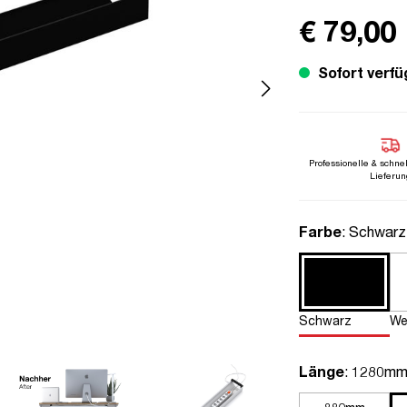
€ 79,00
Sofort verfü
Professionelle & schne
Lieferun
auswähle
Farbe
: Schwarz
Schwarz
We
auswähle
Länge
: 1280m