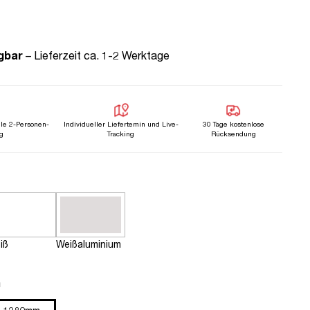
gbar
– Lieferzeit ca. 1-2 Werktage
lle 2-Personen-
Individueller Liefertemin und Live-
30 Tage kostenlose
g
Tracking
Rücksendung
n
iß
Weißaluminium
n
m