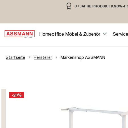
80 JAHRE PRODUKT KNOW-H
springen
Zur Hauptnavigation springen
80 JAHRE MÖBELBAU MIT TRADIT
Homeoffice Möbel & Zubehör
Servic
Startseite
Hersteller
Markenshop ASSMANN
-20%