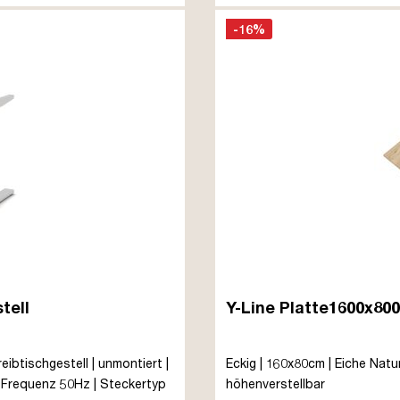
-16%
tell
Y-Line Platte1600x80
reibtischgestell | unmontiert |
Eckig | 160x80cm | Eiche Natur
| Frequenz 50Hz | Steckertyp
höhenverstellbar