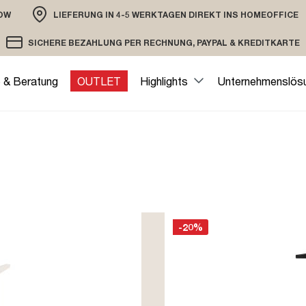
OW
LIEFERUNG IN 4-5 WERKTAGEN DIREKT INS HOMEOFFICE
ION
SICHERE BEZAHLUNG PER RECHNUNG, PAYPAL & KREDITKARTE
VERSAND PER DHL ODER SPEDITION
VERSCHLÜSSELTE ÜBERTRAGUNG
e & Beratung
OUTLET
Highlights
Unternehmenslös
-20%