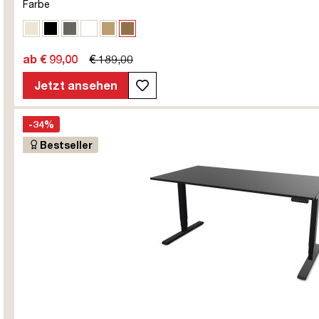
Farbe
Eiche Polar
Schwarz
Sichtbeton Anthrazit
Signalweiß
Eiche Natura
Eiche Tabak
ab € 99,00
€ 189,00
Jetzt ansehen
-34%
Bestseller