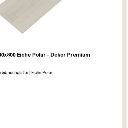
400x800 Eiche Polar - Dekor Premium
reibtischplatte | Eiche Polar
razit
tura
 Tabak