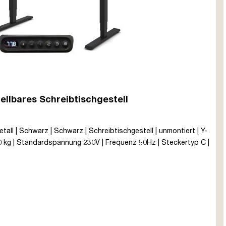
ellbares Schreibtischgestell
etall | Schwarz | Schwarz | Schreibtischgestell | unmontiert | Y-
 80 kg | Standardspannung 230V | Frequenz 50Hz | Steckertyp C |
| Teleskopierbar 120-180cm