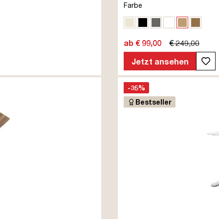
Farbe
Eiche Polar
Schwarz
Sichtbeton Anth
Signalweiß
Eiche Na
Eiche
ab € 99,00
€ 249,00
Jetzt ansehen
-35%
Bestseller