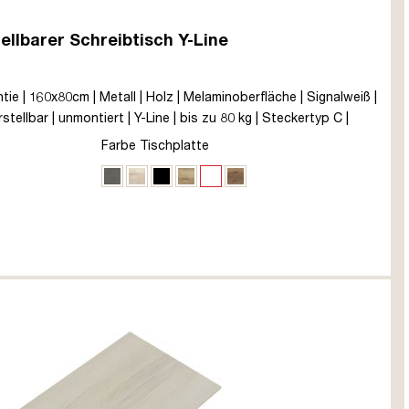
ellbarer Schreibtisch Y-Line
ntie | 160x80cm | Metall | Holz | Melaminoberfläche | Signalweiß |
tellbar | unmontiert | Y-Line | bis zu 80 kg | Steckertyp C |
eiten | Kollisions-Schutz | Elektrisch höhenverstellbar |
Farbe Tischplatte
Sichtbeton Anthrazit
Eiche Polar
Schwarz
Eiche Natura
Signalweiß
Eiche Tabak