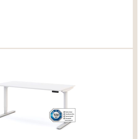
razit
tura
 Tabak