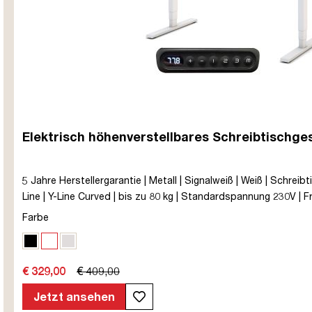
Elektrisch höhenverstellbares Schreibtischges
5 Jahre Herstellergarantie | Metall | Signalweiß | Weiß | Schreibt
Line | Y-Line Curved | bis zu 80 kg | Standardspannung 230V | 
Elektrisch höhenverstellbar | Teleskopierbar 120-180cm
Farbe
Schwarz
Signalweiß
Weißaluminium
€ 329,00
€ 409,00
Jetzt ansehen