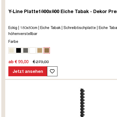
Y-Line Platte1800x800 Eiche Tabak - Dekor Pr
Eckig | 180x80cm | Eiche Tabak | Schreibtischplatte | Eiche Tabak
höhenverstellbar
Farbe
Eiche Polar
Schwarz
Sichtbeton Anthrazit
Signalweiß
Eiche Natura
Eiche Tabak
ab € 99,00
€ 279,00
Jetzt ansehen