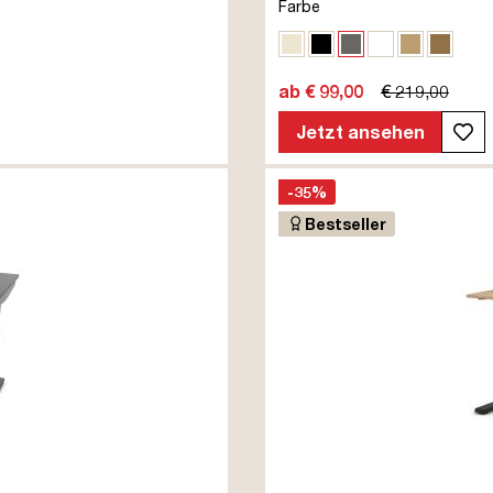
Farbe
Eiche Polar
Schwarz
Sichtbeton Anth
Signalweiß
Eiche Na
Eiche
ab € 99,00
€ 219,00
Jetzt ansehen
-35%
Bestseller