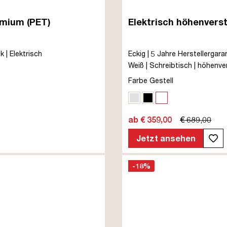
emium (PET)
Elektrisch höhenverst
 | Elektrisch
Eckig | 5 Jahre Herstellergara
Weiß | Schreibtisch | höhenvers
Signalweiß | TÜV© mobiles Arb
Farbe Gestell
Kindersicherung
Weißaluminium
Schwarz
Signalweiß
ab € 359,00
€ 689,00
Jetzt ansehen
-18%