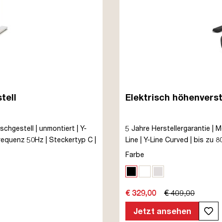
tell
Elektrisch höhenverst
ischgestell | unmontiert | Y-
5 Jahre Herstellergarantie | M
Frequenz 50Hz | Steckertyp C |
Line | Y-Line Curved | bis zu
Elektrisch höhenverstellbar 
Farbe
Schwarz
Signalweiß
Weißaluminium
€ 329,00
€ 409,00
Jetzt ansehen