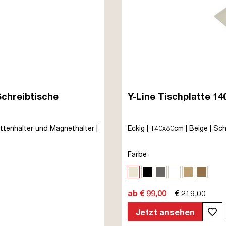
Schreibtische
Y-Line Tischplatte 1
ttenhalter und Magnethalter |
Eckig | 140x80cm | Beige | Sch
Farbe
Eiche Polar
Schwarz
Sichtbeton Anth
Signalweiß
Eiche Na
Eiche
ab € 99,00
€ 219,00
Jetzt ansehen