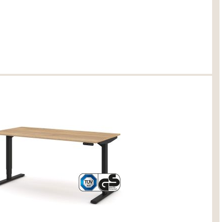
razit
tura
 Tabak