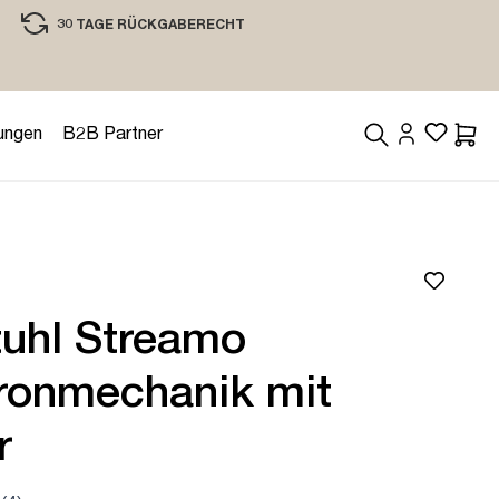
30 TAGE RÜCKGABERECHT
EINKAUFEN MIT VERTRAUEN
ungen
B2B Partner
Waren
tuhl Streamo
ronmechanik mit
r