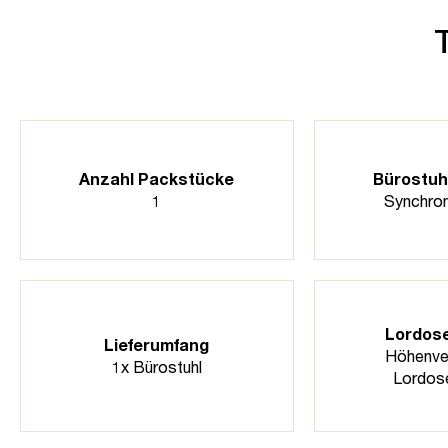
Anzahl Packstücke
Bürostuh
1
Synchro
Lordos
Lieferumfang
Höhenver
1x Bürostuhl
Lordos