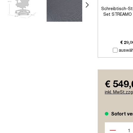
Schreibtisch-St
Set STREAMO w
harte Bö
€ 29,0
auswäh
€ 549,
inkl. MwSt.zzg
Sofort ve
Produkt Anzah