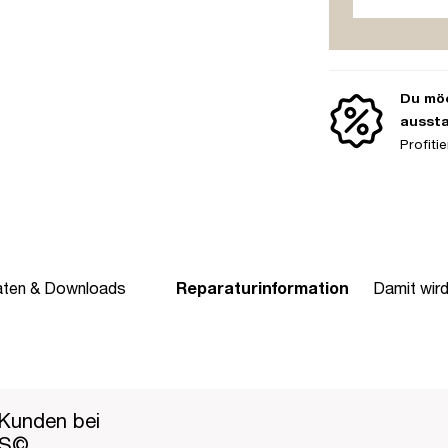
Du möc
ausst
Profit
aten & Downloads
Reparaturinformation
Damit wir
Kunden bei
PS©