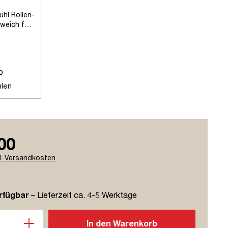
uhl Rollen-
eich für
den
0
len
00
l. Versandkosten
rfügbar
– Lieferzeit ca. 4-5 Werktage
l: Gib den gewünschten Wert ein oder benutze die Schaltflächen u
In den Warenkorb