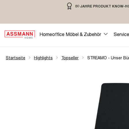
80 JAHRE PRODUKT KNOW-H
springen
Zur Hauptnavigation springen
80 JAHRE MÖBELBAU MIT TRADIT
Homeoffice Möbel & Zubehör
Servic
Startseite
Highlights
Topseller
STREAMO - Unser Büro
Bildergalerie überspringen
Öffne Zoom-Modal