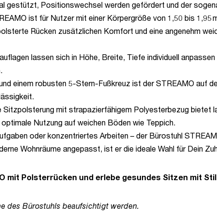
timal gestützt, Positionswechsel werden gefördert und der sog
EAMO ist für Nutzer mit einer Körpergröße von 1,50 bis 1,95 
polsterte Rücken zusätzlichen Komfort und eine angenehm weich
uflagen lassen sich in Höhe, Breite, Tiefe individuell anpass
.
g und einem robusten 5-Stern-Fußkreuz ist der STREAMO auf den
ässigkeit.
e Sitzpolsterung mit strapazierfähigem Polyesterbezug bietet 
ne optimale Nutzung auf weichen Böden wie Teppich.
 Aufgaben oder konzentriertes Arbeiten – der Bürostuhl STREAMO
erne Wohnräume angepasst, ist er die ideale Wahl für Dein Zu
mit Polsterrücken und erlebe gesundes Sitzen mit Stil
he des Bürostuhls beaufsichtigt werden.