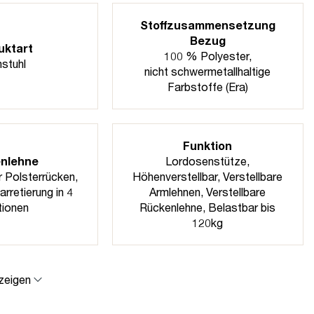
Stoffzusammensetzung
Bezug
uktart
100 % Polyester,
stuhl
nicht schwermetallhaltige
Farbstoffe (Era)
Funktion
nlehne
Lordosenstütze
,
 Polsterrücken
,
Höhenverstellbar
, Verstellbare
rretierung in 4
Armlehnen
, Verstellbare
tionen
Rückenlehne
, Belastbar bis
120kg
zeigen