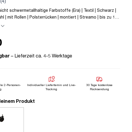
icht schwermetallhaltige Farbstoffe (Era) | Textil | Schwarz |
l | mit Rollen | Polsterrücken | montiert | Streamo | bis zu 120
e Sicherheit | TÜV© geprüfte Ergonomie | Quality Office© |
prüft | Höhenverstellbar | Verstellbare Armlehnen | Belastbar
ellbare Rückenlehne | Lordosenstütze
0
gbar
– Lieferzeit ca. 4-5 Werktage
lle 2-Personen-
Individueller Liefertemin und Live-
30 Tage kostenlose
g
Tracking
Rücksendung
deinem Produkt