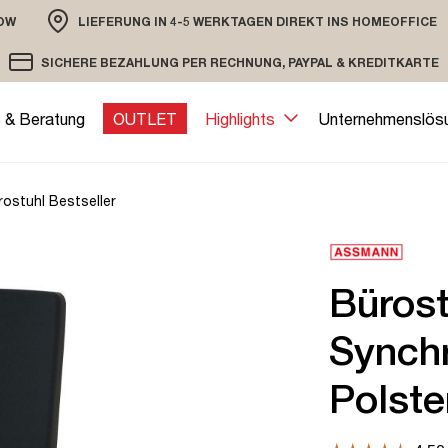
OW
LIEFERUNG IN 4-5 WERKTAGEN DIREKT INS HOMEOFFICE
ION
SICHERE BEZAHLUNG PER RECHNUNG, PAYPAL & KREDITKARTE
VERSAND PER DHL ODER SPEDITION
VERSCHLÜSSELTE ÜBERTRAGUNG
e & Beratung
OUTLET
Highlights
Unternehmenslös
stuhl Bestseller
Büros
Synch
Polste