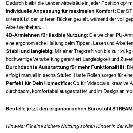
Dadurch bleibt die Lendenwirbelsäule in jeder Position op
Individuelle Anpassung für maximalen Komfort:
Der STR
unterstützt den unteren Rücken gezielt, während der voll ge
Arbeitseinheiten.
4D-Armlehnen für flexible Nutzung:
Die weichen PU-Arma
eine ergonomische Haltung beim Tippen, Lesen und Arbeiten
Stabil und langlebig:
Mit einer Tragkraft von bis zu 120 k
hochwertige Verarbeitung garantiert Langlebigkeit und Zuverl
Durchdachte Ausstattung für mehr Funktionalität:
Di
erfolgt manuell in sechs Stufen. Harte Rollen sorgen für ei
Perfekt für Dein Homeoffice:
Ob für Videocalls, kreative
durchdacht, komfortabel ausgestattet und im Design an mod
Bestelle jetzt den ergonomischen Bürostuhl STREAMO 
Hinweis: Für eine sichere Nutzung sollten Kinder in der Nä