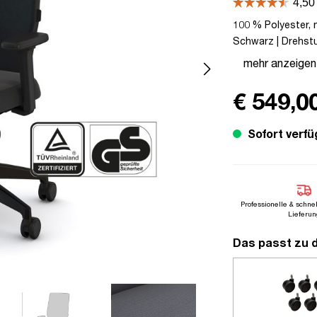
100 % Polyester, n
Schwarz | Drehstuh
kg | TÜV© geprüft
mehr anzeigen
TÜV© Emissions ge
bis 120kg | Verst
€ 549,0
Sofort verfü
Professionelle & schne
Lieferun
Das passt zu 