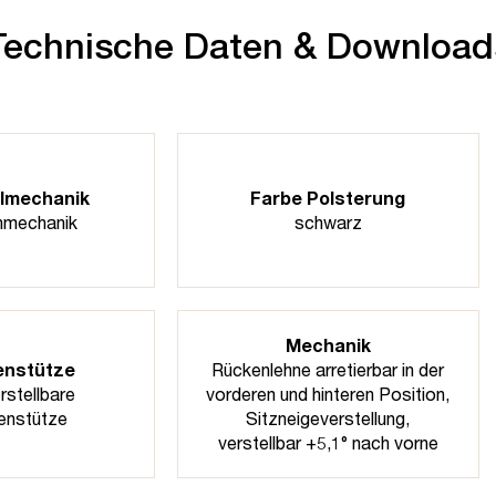
Technische Daten & Download
lmechanik
Farbe Polsterung
nmechanik
schwarz
Mechanik
enstütze
Rückenlehne arretierbar in der
stellbare
vorderen und hinteren Position
,
enstütze
Sitzneigeverstellung,
verstellbar +5,1° nach vorne