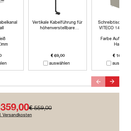
abelkanal
Vertikale Kabelführung für
Schreibtischtre
all
höhenverstellbare
VITECO 140cm H
Schreibtische
Signalweiß
eiß
Farbe Auftisch
0mm
Harbor
 Zubehör
Farbe Klemmen:
Si
Länge:
1400
0
€ 69,00
€ 169,00
len
auswählen
auswähle
 359,00
€ 559,00
l. Versandkosten