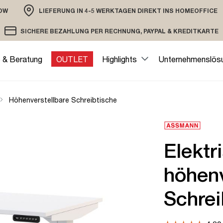
OW
LIEFERUNG IN 4-5 WERKTAGEN DIREKT INS HOMEOFFICE
ION
SICHERE BEZAHLUNG PER RECHNUNG, PAYPAL & KREDITKARTE
VERSAND PER DHL ODER SPEDITION
VERSCHLÜSSELTE ÜBERTRAGUNG
e & Beratung
OUTLET
Highlights
Unternehmenslös
Höhenverstellbare Schreibtische
Elektr
höhenv
Schrei