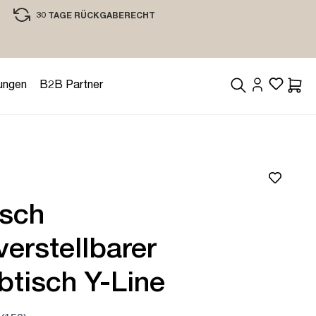
30 TAGE RÜCKGABERECHT
EINKAUFEN MIT VERTRAUEN
ungen
B2B Partner
Waren
isch
erstellbarer
btisch Y-Line