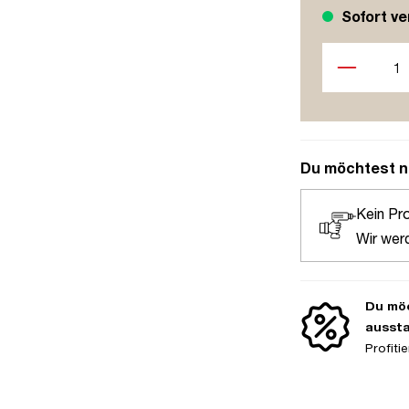
Sofort ve
Produkt Anzah
Du möchtest n
Kein Pr
Wir wer
Du möc
ausst
Profit