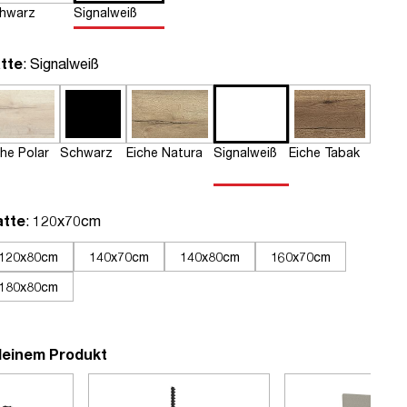
hwarz
Signalweiß
auswählen
tte
: Signalweiß
che Polar
Schwarz
Eiche Natura
Signalweiß
Eiche Tabak
auswählen
atte
: 120x70cm
120x80cm
140x70cm
140x80cm
160x70cm
180x80cm
deinem Produkt