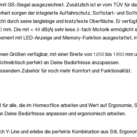
it GS-Siegel ausgezeichnet. Zusätzlich ist er vom TÜV für das m
erheit sorgen der integrierte Auffahrschutz, Softstart- und Sof
ht durch seine langlebige und kratzfeste Oberfläche. Er verfügt
0 mm. Die mit < 48 dB(A) sehr leise 2-fach Motorik ermöglicht 
element mit LED-Anzeige und Memory-Funktion ausgestattet, mi
denen Größen verfügbar, mit einer Breite von 1200 bis 1800 mm
 Schreibtisch perfekt an Deine Bedürfnisse anzupassen.
assendem Zubehör für noch mehr Komfort und Funktionalität.
l für alle, die im Homeoffice arbeiten und Wert auf Ergonomie, S
an Deine Bedürfnisse anpassen und ergonomisch arbeiten.
ch Y-Line und erlebe die perfekte Kombination aus Stil, Ergono