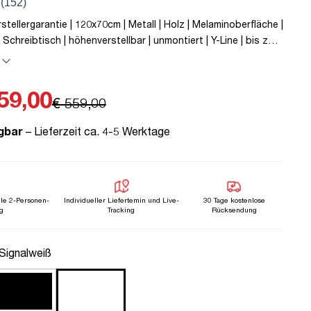
rstellergarantie | 120x70cm | Metall | Holz | Melaminoberfläche |
 Schreibtisch | höhenverstellbar | unmontiert | Y-Line | bis zu
 C | Signalweiß | TÜV© mobiles Arbeiten | Kollisions-Schutz |
rstellbar | Kindersicherung
59,00
€ 559,00
gbar
– Lieferzeit ca. 4-5 Werktage
lle 2-Personen-
Individueller Liefertemin und Live-
30 Tage kostenlose
g
Tracking
Rücksendung
uswählen
 Signalweiß