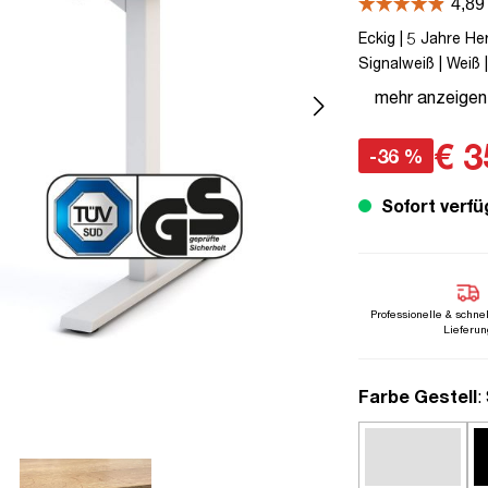
Eckig | 5 Jahre He
Signalweiß | Weiß |
80 kg | Steckertyp
mehr anzeigen
Elektrisch höhenve
€ 3
-36 %
Sofort verfü
Professionelle & schne
Lieferun
a
Farbe Gestell
: