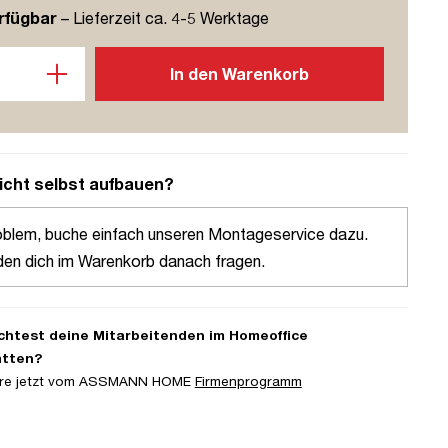
rfügbar
– Lieferzeit ca. 4-5 Werktage
l: Gib den gewünschten Wert ein oder benutze die Schaltflächen u
In den Warenkorb
icht selbst aufbauen?
oblem, buche einfach unseren Montageservice dazu.
den dich im Warenkorb danach fragen.
htest deine Mitarbeitenden im Homeoffice
atten?
iere jetzt vom ASSMANN HOME
Firmenprogramm