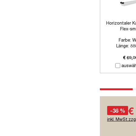
Horizontaler K
Flex-sm
Farbe:
W
Länge:
88
Zubehör:
Ohne
€ 69,0
auswäh
€
-36 %
inkl. MwSt.zzg