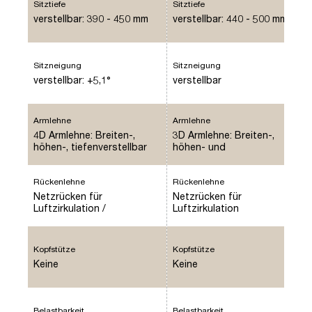
Sitztiefe
Sitztiefe
verstellbar: 390 - 450 mm
verstellbar: 440 - 500 mm
Sitzneigung
Sitzneigung
verstellbar: +5,1°
verstellbar
Armlehne
Armlehne
4D Armlehne: Breiten-,
3D Armlehne: Breiten-,
höhen-, tiefenverstellbar
höhen- und
und vertikal drehbar mit
tiefenverstellbar / Typ
weicher PU-Auflage
P61PU Verkehrsweiß,
Rückenlehne
höhenverstellbar 80mm
Rückenlehne
Netzrücken für
Netzrücken für
Luftzirkulation /
Luftzirkulation
Rückenlehnenarretierung in
4 Positionen
Kopfstütze
Kopfstütze
Keine
Keine
Belastbarkeit
Belastbarkeit