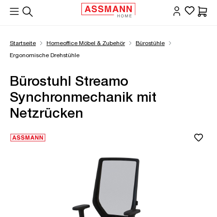
alt springen
Waren
Startseite
Homeoffice Möbel & Zubehör
Bürostühle
Ergonomische Drehstühle
Bürostuhl Streamo
Synchronmechanik mit
Netzrücken
Bildergalerie überspringen
Öffne Zoom-Modal