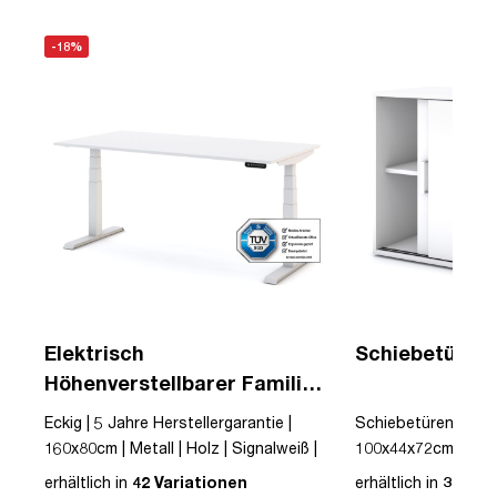
-18%
Elektrisch
Schiebetürens
Höhenverstellbarer Familien
Schreibtisch Pitino
Eckig | 5 Jahre Herstellergarantie |
Schiebetüren | Sign
160x80cm | Metall | Holz | Signalweiß |
100x44x72cm | Weiß
Weiß | Schreibtisch | höhenverstellbar |
mit Griff | Signalweiß
erhältlich in
42 Variationen
erhältlich in
3 Vari