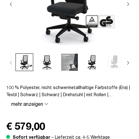
100 % Polyester, nicht schwermetallhaltige Farbstoffe (Era) |
Textil | Schwarz | Schwarz | Drehstuhl | mit Rollen |
Netzrücken | montiert | Streamo | bis zu 120 kg | TÜV©
mehr anzeigen
geprüfte Sicherheit | TÜV© geprüfte Ergonomie | Quality
Office© | TÜV© Emissions geprüft
€ 579,00
Sofort verfügbar
– Lieferzeit ca. 4-5 Werktage