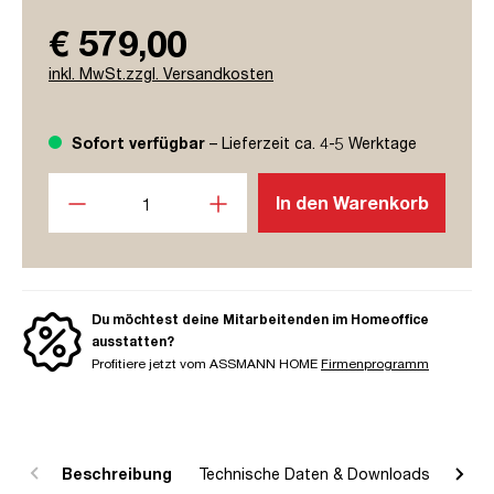
€ 579,00
inkl. MwSt.zzgl. Versandkosten
Sofort verfügbar
– Lieferzeit ca. 4-5 Werktage
Produkt Anzahl: Gib den gewünschten Wert ein oder benutze
In den Warenkorb
Du möchtest deine Mitarbeitenden im Homeoffice
ausstatten?
Profitiere jetzt vom ASSMANN HOME
Firmenprogramm
Beschreibung
Technische Daten & Downloads
R