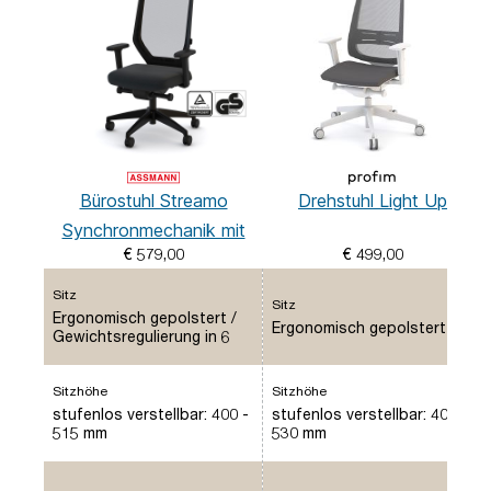
Bürostuhl Streamo
Drehstuhl Light Up
Synchronmechanik mit
€ 579,00
€ 499,00
Netzrücken
Sitz
Sitz
Ergonomisch gepolstert /
Ergonomisch gepolstert
Gewichtsregulierung in 6
Stufen manuell einstellbar
Sitzhöhe
Sitzhöhe
stufenlos verstellbar: 400 -
stufenlos verstellbar: 400 -
515 mm
530 mm