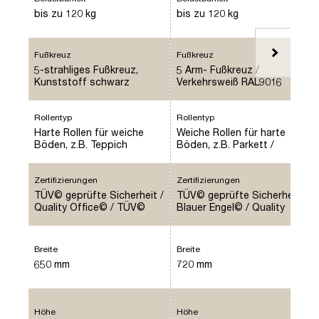
bis zu 120 kg
bis zu 120 kg
Fußkreuz
Fußkreuz
5-strahliges Fußkreuz,
5 Arm- Fußkreuz /
Kunststoff schwarz
Verkehrsweiß RAL9016
Rollentyp
Rollentyp
Weiche Rollen für harte
Harte Rollen für weiche
Böden, z.B. Parkett /
Böden, z.B. Teppich
Hellgrau RAL9016
Zertifizierungen
Zertifizierungen
TÜV© geprüfte Sicherheit /
TÜV© geprüfte Sicherheit /
Quality Office© / TÜV©
Blauer Engel© / Quality
geprüfte Ergonomie /
Office© / Top Design
TÜV© Emissions geprüft
Award©
Breite
Breite
650 mm
720 mm
Höhe
Höhe