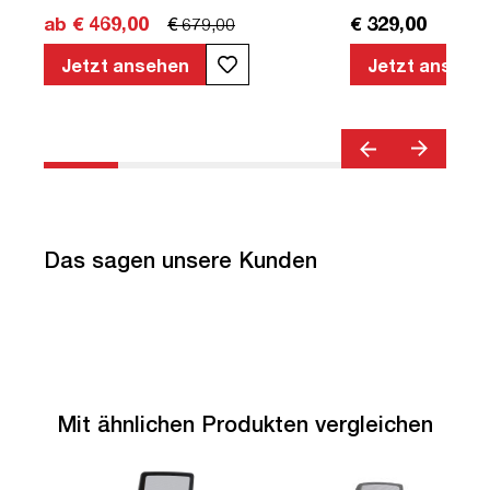
unmontiert | Pitino | bis zu 50 kg |
TÜV© geprüfte Sic
ab € 469,00
€ 329,00
€ 679,00
Signalweiß | TÜV© geprüfte Ergonomie
mobiles Arbeiten | 
| TÜV© mobiles Arbeiten | Kollisions-
Jetzt ansehen
Jetzt ansehe
Schutz | Elektrisch höhenverstellbar |
Familiengerecht | Verriegelungsfunktion
Das sagen unsere Kunden
Mit ähnlichen Produkten vergleichen