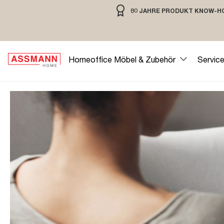
80 JAHRE PRODUKT KNOW-H
springen
Zur Hauptnavigation springen
80 JAHRE MÖBELBAU MIT TRADIT
Homeoffice Möbel & Zubehör
Servic