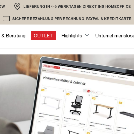
OW
LIEFERUNG IN 4-5 WERKTAGEN DIREKT INS HOMEOFFICE
ION
SICHERE BEZAHLUNG PER RECHNUNG, PAYPAL & KREDITKARTE
VERSAND PER DHL ODER SPEDITION
VERSCHLÜSSELTE ÜBERTRAGUNG
e & Beratung
OUTLET
Highlights
Unternehmenslös