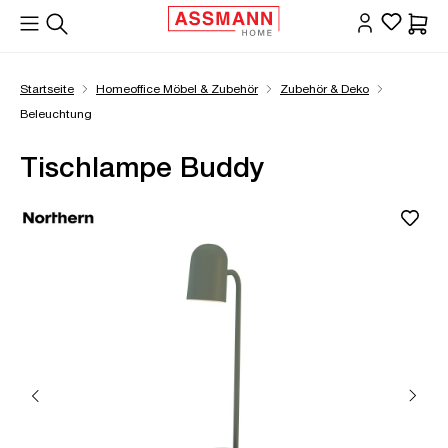
alt springen
Waren
Startseite
Homeoffice Möbel & Zubehör
Zubehör & Deko
Beleuchtung
Tischlampe Buddy
Bildergalerie überspringen
Öffne Zoom-Modal