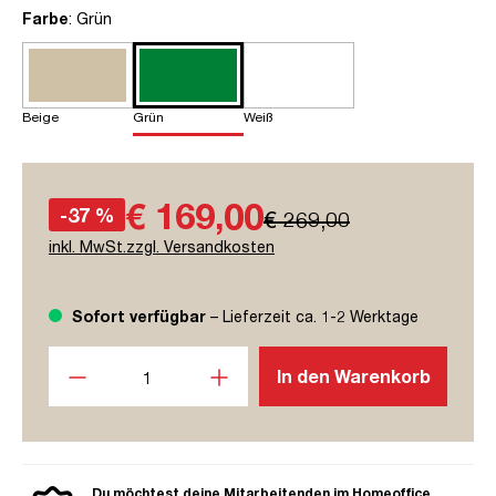
auswählen
Farbe
: Grün
Beige
Grün
Weiß
€ 169,00
-37 %
€ 269,00
inkl. MwSt.zzgl. Versandkosten
Sofort verfügbar
– Lieferzeit ca. 1-2 Werktage
Produkt Anzahl: Gib den gewünschten Wert ein oder benutze
In den Warenkorb
Du möchtest deine Mitarbeitenden im Homeoffice