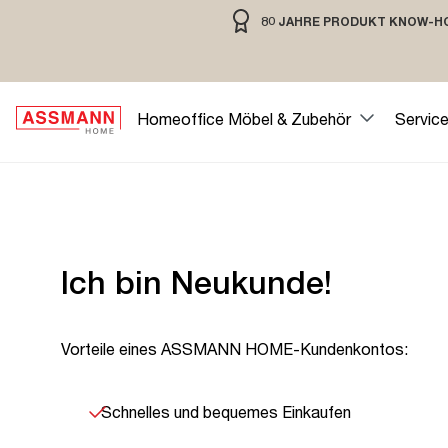
80 JAHRE PRODUKT KNOW-H
springen
Zur Hauptnavigation springen
80 JAHRE MÖBELBAU MIT TRADIT
Homeoffice Möbel & Zubehör
Servic
Anmelden oder Konto erstel
Ich bin Neukunde!
Vorteile eines ASSMANN HOME-Kundenkontos:
Schnelles und bequemes Einkaufen