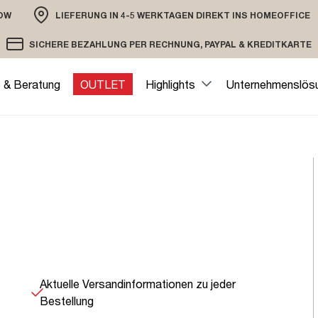
OW
LIEFERUNG IN 4-5 WERKTAGEN DIREKT INS HOMEOFFICE
ION
SICHERE BEZAHLUNG PER RECHNUNG, PAYPAL & KREDITKARTE
VERSAND PER DHL ODER SPEDITION
VERSCHLÜSSELTE ÜBERTRAGUNG
e & Beratung
OUTLET
Highlights
Unternehmenslös
len
Aktuelle Versandinformationen zu jeder
Bestellung