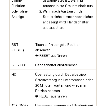
t ohne
gewährleistet ist. Wenn ja,
Funktion
tausche bitte Steuereinheit aus
oder ohne
Wenn nach Austausch der
Anzeige
Steuereinheit immer noch nichts
angezeigt wird, Handschalter
austauschen.
RST
Tisch auf niedrigste Position
(RESET)
absenken
🡆 RESET ausführen
888 / 000
Handschalter austauschen
H01
Überlastung durch Dauerbetrieb,
Stromversorgung unterbrechen oder
20 Minuten warten und wieder in
Betrieb nehmen
🡆 RESET ausführen
E01 / E02 /
Überspannungsschutz (Überlastung)