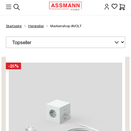
alt springen
Waren
Startseite
Hersteller
Markenshop AVOLT
-25%