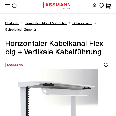
alt springen
Waren
Startseite
Homeoffice Möbel & Zubehör
Schreibtische
Schreibtisch Zubehör
Horizontaler Kabelkanal Flex-
big + Vertikale Kabelführung
Bildergalerie überspringen
Öffne Zoom-Modal