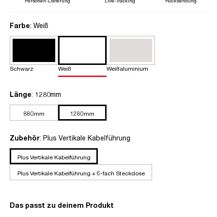
Personen-Lieferung
Live-Tracking
Rücksendung
auswählen
Farbe
: Weiß
Schwarz
Weiß
Weißaluminium
auswählen
Länge
: 1280mm
880mm
1280mm
auswählen
Zubehör
: Plus Vertikale Kabelführung
Plus Vertikale Kabelführung
Plus Vertikale Kabelführung + 6-fach Steckdose
Das passt zu deinem Produkt