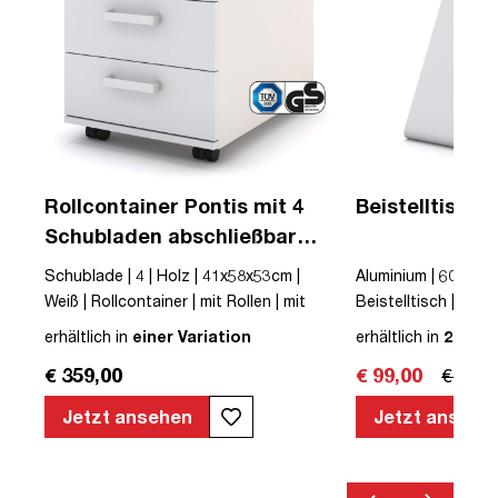
Rollcontainer Pontis mit 4
Beistelltisch 
Schubladen abschließbar
mit Griffen und
Schublade | 4 | Holz | 41x58x53cm |
Aluminium | 60x40x4
Zentralverschluss
 |
Weiß | Rollcontainer | mit Rollen | mit
Beistelltisch | mont
l |
Griff | mit Schubladen | montiert |
erhältlich in
einer Variation
erhältlich in
2 Vari
Pontis | TÜV© geprüfte Sicherheit |
€ 359,00
€ 99,00
€ 309,
TÜV© mobiles Arbeiten | Abschließbar
e
Jetzt ansehen
Jetzt ansehe