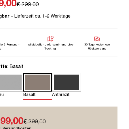
9,00
€ 299,00
gbar
– Lieferzeit ca. 1-2 Werktage
lle 2-Personen-
Individueller Liefertemin und Live-
30 Tage kostenlose
g
Tracking
Rücksendung
auswählen
tte
: Basalt
au
Basalt
Anthrazit
 99,00
€ 299,00
l. Versandkosten