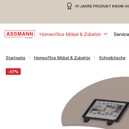
80 JAHRE PRODUKT KNOW-H
springen
Zur Hauptnavigation springen
80 JAHRE MÖBELBAU MIT TRADIT
Homeoffice Möbel & Zubehör
Servic
Startseite
Homeoffice Möbel & Zubehör
Schreibtische
Bildergalerie überspringen
Öffne Zoom-Modal
-67%