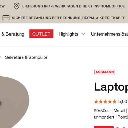
OW
LIEFERUNG IN 4-5 WERKTAGEN DIREKT INS HOMEOFFICE
ION
SICHERE BEZAHLUNG PER RECHNUNG, PAYPAL & KREDITKARTE
VERSAND PER DHL ODER SPEDITION
VERSCHLÜSSELTE ÜBERTRAGUNG
e & Beratung
OUTLET
Highlights
Unternehmenslös
Sekretäre & Stehpulte
Laptop
60x50cm | Metall |
unmontiert | Ponti