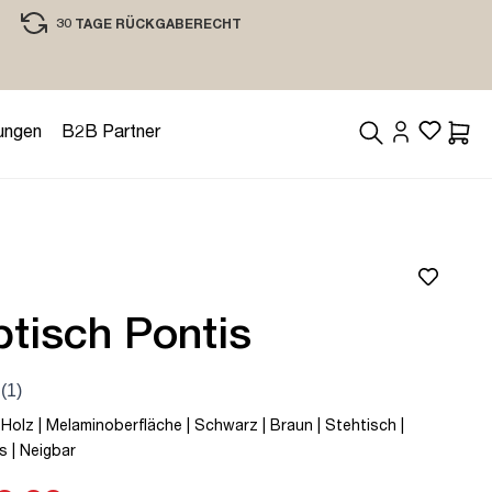
30 TAGE RÜCKGABERECHT
EINKAUFEN MIT VERTRAUEN
ungen
B2B Partner
Waren
tisch Pontis
 Holz | Melaminoberfläche | Schwarz | Braun | Stehtisch |
s | Neigbar