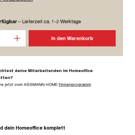
rfügbar
– Lieferzeit ca. 1-2 Werktage
l: Gib den gewünschten Wert ein oder benutze die Schaltflächen u
In den Warenkorb
htest deine Mitarbeitenden im Homeoffice
atten?
iere jetzt vom ASSMANN HOME
Firmenprogramm
d dein Homeoffice komplett