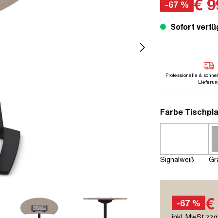
€ 9
-67 %
Sofort verfü
Professionelle & schne
Lieferun
Farbe Tischpla
Signalweiß
Gr
€
-67 %
inkl. MwSt.zzg