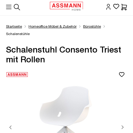
alt springen
Waren
Startseite
Homeoffice Möbel & Zubehör
Bürostühle
Schalenstühle
Schalenstuhl Consento Triest
mit Rollen
Bildergalerie überspringen
Öffne Zoom-Modal