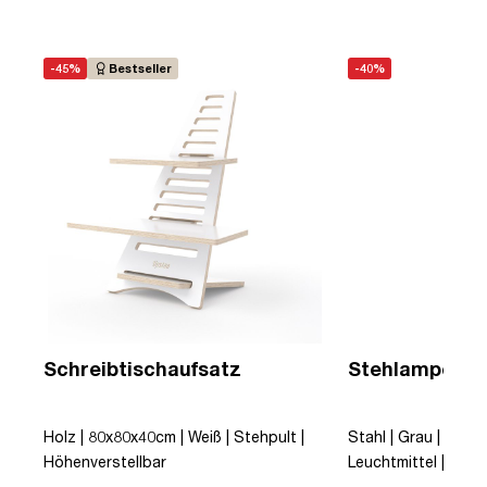
-45%
Bestseller
-40%
Schreibtischaufsatz
Stehlampe Me
Holz | 80x80x40cm | Weiß | Stehpult |
Stahl | Grau | Stehla
Höhenverstellbar
Leuchtmittel | Dimm