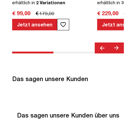
erhältlich in
2 Variationen
erhältlich in
3 Vari
€ 99,00
€ 229,00
€ 179,00
€ 379
Jetzt ansehen
Jetzt ansehe
Das sagen unsere Kunden
Das sagen unsere Kunden über uns