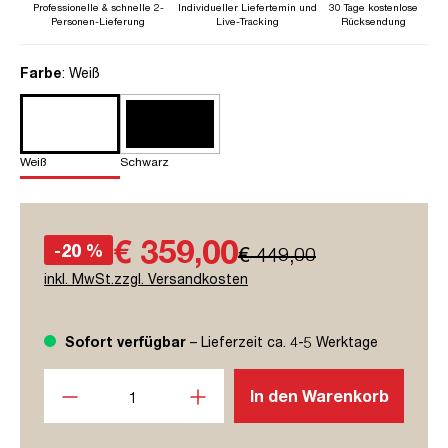
Professionelle & schnelle 2-
Individueller Liefertemin und
30 Tage kostenlose
Personen-Lieferung
Live-Tracking
Rücksendung
auswählen
Farbe
: Weiß
Weiß
Schwarz
€ 359,00
-20 %
€ 449,00
inkl. MwSt.zzgl. Versandkosten
Sofort verfügbar
– Lieferzeit ca. 4-5 Werktage
Produkt Anzahl: Gib den gewünschten Wert ein oder benutze
In den Warenkorb