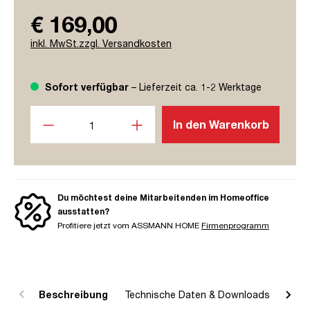
€ 169,00
inkl. MwSt.zzgl. Versandkosten
Sofort verfügbar
– Lieferzeit ca. 1-2 Werktage
Produkt Anzahl: Gib den gewünschten Wert ein oder benutze
In den Warenkorb
Du möchtest deine Mitarbeitenden im Homeoffice
ausstatten?
Profitiere jetzt vom ASSMANN HOME
Firmenprogramm
Beschreibung
Technische Daten & Downloads
R