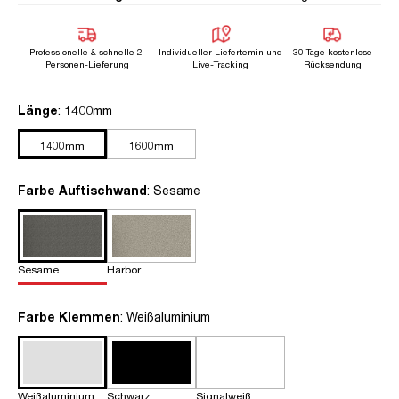
Professionelle & schnelle 2-
Individueller Liefertemin und
30 Tage kostenlose
Personen-Lieferung
Live-Tracking
Rücksendung
auswählen
Länge
: 1400mm
1400mm
1600mm
auswählen
Farbe Auftischwand
: Sesame
Sesame
Harbor
auswählen
Farbe Klemmen
: Weißaluminium
Weißaluminium
Schwarz
Signalweiß