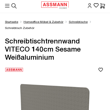
alt springen
Waren
Startseite
Homeoffice Möbel & Zubehör
Schreibtische
Schreibtisch Zubehör
Schreibtischtrennwand
VITECO 140cm Sesame
Weißaluminium
Bildergalerie überspringen
Öffne Zoom-Modal