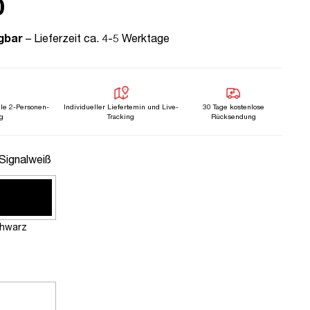
0
gbar
– Lieferzeit ca. 4-5 Werktage
lle 2-Personen-
Individueller Liefertemin und Live-
30 Tage kostenlose
g
Tracking
Rücksendung
uswählen
 Signalweiß
hwarz
n