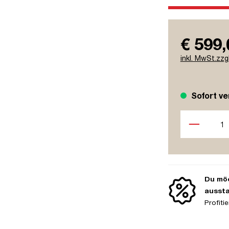
€ 599,
inkl. MwSt.zzg
Sofort ve
Produkt Anzah
Du möc
ausst
Profit