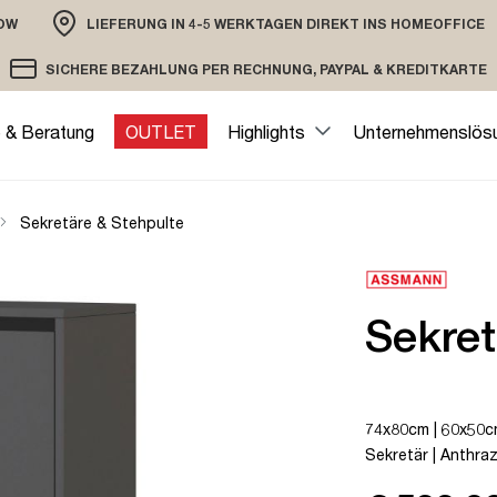
OW
LIEFERUNG IN 4-5 WERKTAGEN DIREKT INS HOMEOFFICE
ION
SICHERE BEZAHLUNG PER RECHNUNG, PAYPAL & KREDITKARTE
VERSAND PER DHL ODER SPEDITION
VERSCHLÜSSELTE ÜBERTRAGUNG
e & Beratung
OUTLET
Highlights
Unternehmenslös
Sekretäre & Stehpulte
Sekre
74x80cm | 60x50cm 
Sekretär | Anthrazi