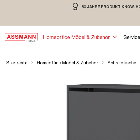
80 JAHRE PRODUKT KNOW-H
springen
Zur Hauptnavigation springen
80 JAHRE MÖBELBAU MIT TRADIT
Homeoffice Möbel & Zubehör
Servic
Startseite
Homeoffice Möbel & Zubehör
Schreibtische
Bildergalerie überspringen
Öffne Zoom-Modal