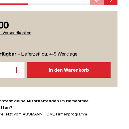
00
l. Versandkosten
rfügbar
– Lieferzeit ca. 4-5 Werktage
l: Gib den gewünschten Wert ein oder benutze die Schaltflächen u
In den Warenkorb
htest deine Mitarbeitenden im Homeoffice
atten?
iere jetzt vom ASSMANN HOME
Firmenprogramm