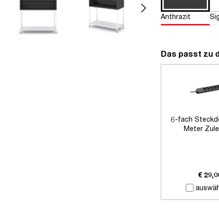
Anthrazit
Si
Das passt zu 
6-fach Steckd
Meter Zule
€ 29,0
auswäh