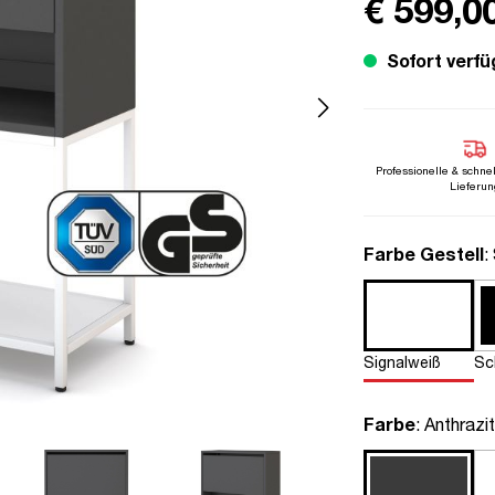
€ 599,0
Sofort verfü
Professionelle & schne
Lieferun
a
Farbe Gestell
:
Signalweiß
Sc
auswähle
Farbe
: Anthrazit