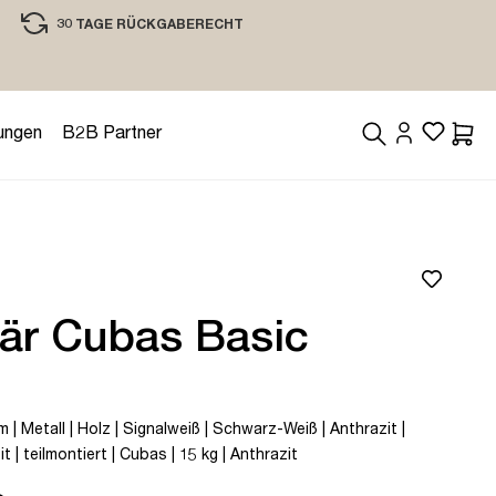
30 TAGE RÜCKGABERECHT
EINKAUFEN MIT VERTRAUEN
ungen
B2B Partner
Waren
tär Cubas Basic
| Metall | Holz | Signalweiß | Schwarz-Weiß | Anthrazit |
t | teilmontiert | Cubas | 15 kg | Anthrazit