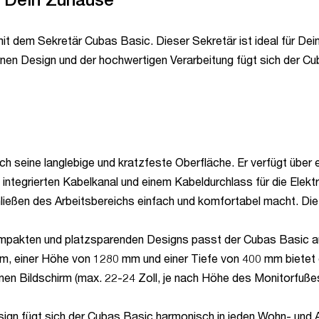
 mit dem Sekretär Cubas Basic. Dieser Sekretär ist ideal für D
nen Design und der hochwertigen Verarbeitung fügt sich der 
 seine langlebige und kratzfeste Oberfläche. Er verfügt über e
integrierten Kabelkanal und einem Kabeldurchlass für die Elektri
ießen des Arbeitsbereichs einfach und komfortabel macht. Die i
pakten und platzsparenden Designs passt der Cubas Basic auc
 mm, einer Höhe von 1280 mm und einer Tiefe von 400 mm bietet d
inen Bildschirm (max. 22-24 Zoll, je nach Höhe des Monitorfuße
gn fügt sich der Cubas Basic harmonisch in jeden Wohn- und Arb