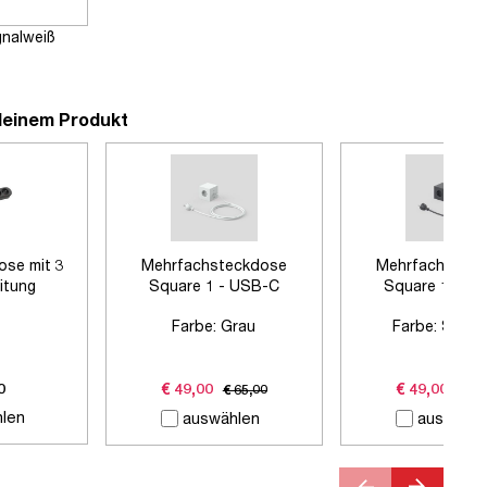
gnalweiß
deinem Produkt
ose mit 3
Mehrfachsteckdose
Mehrfachstec
itung
Square 1 - USB-C
Square 1 - U
Farbe:
Grau
Farbe:
Schwa
0
€ 49,00
€ 49,00
€ 65,00
€ 65
len
auswählen
auswähle