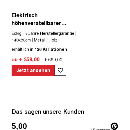
Elektrisch
höhenverstellbarer
Schreibtisch Y-Line
Eckig | 5 Jahre Herstellergarantie |
140x80cm | Metall | Holz |
Melaminoberfläche | Schwarz | Braun |
erhältlich in
126 Variationen
Eiche Tabak | Schreibtisch |
ab € 359,00
€ 669,00
höhenverstellbar | unmontiert | Y-Line |
bis zu 80 kg | Steckertyp C | Eiche
Jetzt ansehen
Tabak | TÜV© mobiles Arbeiten |
Kollisions-Schutz | Elektrisch
höhenverstellbar | Kindersicherung
Das sagen unsere Kunden