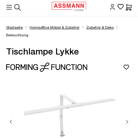
alt springen
Waren
Startseite
Homeoffice Möbel & Zubehör
Zubehör & Deko
Beleuchtung
Tischlampe Lykke
Bildergalerie überspringen
Öffne Zoom-Modal