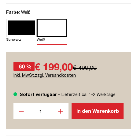
auswählen
Farbe
: Weiß
Schwarz
Weiß
€ 199,00
-60 %
€ 499,00
inkl. MwSt.zzgl. Versandkosten
Sofort verfügbar
– Lieferzeit ca. 1-2 Werktage
Produkt Anzahl: Gib den gewünschten Wert ein oder benutze
In den Warenkorb