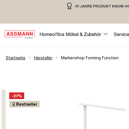
80 JAHRE PRODUKT KNOW-H
springen
Zur Hauptnavigation springen
80 JAHRE MÖBELBAU MIT TRADIT
Homeoffice Möbel & Zubehör
Servic
Startseite
Hersteller
Markenshop Forming Function
-29%
Bestseller