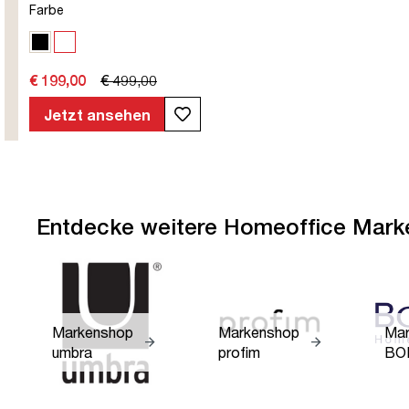
Farbe
Schwarz
Weiß
€ 199,00
€ 499,00
Jetzt ansehen
Entdecke weitere Homeoffice Mark
Markenshop
Markenshop
Mar
umbra
profim
BO