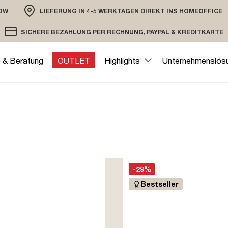
OW
LIEFERUNG IN 4-5 WERKTAGEN DIREKT INS HOMEOFFICE
ION
SICHERE BEZAHLUNG PER RECHNUNG, PAYPAL & KREDITKARTE
VERSAND PER DHL ODER SPEDITION
VERSCHLÜSSELTE ÜBERTRAGUNG
e & Beratung
OUTLET
Highlights
Unternehmenslös
-29%
Bestseller