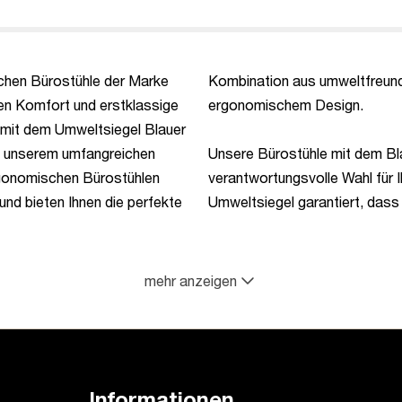
chen Bürostühle der Marke
ndlichen Materialien und
en Komfort und erstklassige
ergonomischem Design.
h mit dem Umweltsiegel Blauer
t unserem umfangreichen
Unsere Bürostühle mit dem Bla
komfortabel sitzen, sondern au
ergonomischen Bürostühlen
verantwortungsvolle Wahl für 
Umweltschutz leisten. Zusätzlich z
und bieten Ihnen die perfekte
Umweltsiegel garantiert, dass
bieten unsere Bürostühle zertifizier
mehr anzeigen
Informationen