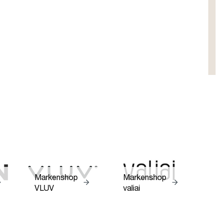
Markenshop
Markenshop
M
VLUV
valiai
N