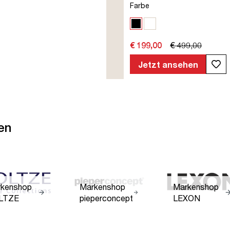
Farbe
Schwarz
Weiß
€ 199,00
€ 499,00
Jetzt ansehen
en
kenshop
Markenshop
Markenshop
LTZE
pieperconcept
LEXON