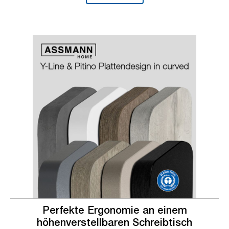
Slider überspringen
Slider überspringen
Perfekte Ergonomie an einem
höhenverstellbaren Schreibtisch