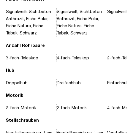
Signalweiß, Sichtbeton
Signalweiß, Sichtbeton
Signalweiß, 
Anthrazit, Eiche Polar,
Anthrazit, Eiche Polar,
Eiche Natura, Eiche
Eiche Natura, Eiche
Tabak, Schwarz
Tabak, Schwarz
Anzahl Rohrpaare
3-fach-Teleskop
4-fach-Teleskop
2-fach-Tele
Hub
Doppelhub
Dreifachhub
Einfachhub
Motorik
2-fach-Motorik
2-fach-Motorik
4-fach-Motor
Stellschrauben
Verstellbereich ca. 1 cm
Verstellbereich ca. 1 cm
Verstellberei