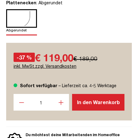
auswählen
Plattenecken
: Abgerundet
Abgerundet
€ 119,00
-37 %
€ 189,00
inkl. MwSt.zzgl. Versandkosten
Sofort verfügbar
– Lieferzeit ca. 4-5 Werktage
Produkt Anzahl: Gib den gewünschten Wert ein oder benutze
In den Warenkorb
Du möchtest deine Mitarbeitenden im Homeoffice