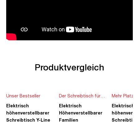
Produktvergleich
Unser Bestseller
Der Schreibtisch für
Mehr Platz f
die ganze Familie
Ideen
Elektrisch
Elektrisch
Elektrisch
höhenverstellbarer
Höhenverstellbarer
höhenverste
Schreibtisch Y-Line
Familien
Schreibtisc
Schreibtisch Pitino
Piacetta