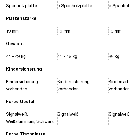
Spanholzplatte
e Spanholzplatte
e Spanholzpl
Plattenstärke
19 mm
19 mm
19 mm
Gewicht
41 - 49 kg
41 - 49 kg
65 kg
Kindersicherung
Kindersicherung
Kindersicherung
Kindersicher
vorhanden
vorhanden
vorhanden
Farbe Gestell
Signalweiß,
Signalweiß
Signalweiß, 
Weißaluminium, Schwarz
Farbe Tischplatte