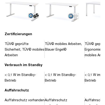
Zertifizierungen
TÜV© geprüfte
TÜV© mobiles Arbeiten,
TÜV© geprüf
Sicherheit, TÜV© mobiles
Blauer Engel©
Ergonomie, 
Arbeiten
mobiles Arbe
Verbrauch im Standby
< 0,1 W im Standby-
< 0,1 W im Standby-
< 0,1 W im S
Betrieb
Betrieb
Betrieb
Auffahrschutz
Auffahrschutz vorhanden
Auffahrschutz
Auffahrschu