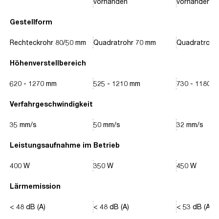
vorhanden
vorhanden
Gestellform
Rechteckrohr 80/50 mm
Quadratrohr 70 mm
Quadratrohr
Höhenverstellbereich
620 - 1270 mm
525 - 1210 mm
730 - 1180 
Verfahrgeschwindigkeit
35 mm/s
50 mm/s
32 mm/s
Leistungsaufnahme im Betrieb
400 W
350 W
450 W
Lärmemission
< 48 dB (A)
< 48 dB (A)
< 53 dB (A)