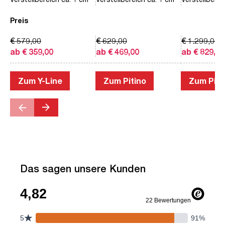
Preis
€ 579,00
€ 629,00
€ 1.299,00
ab € 359,00
ab € 469,00
ab € 829,00
Zum Y-Line
Zum Pitino
Zum Piac
Das sagen unsere Kunden