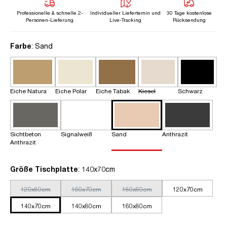
Professionelle & schnelle 2-
Individueller Liefertemin und
30 Tage kostenlose
Personen-Lieferung
Live-Tracking
Rücksendung
auswählen
Farbe
: Sand
Eiche Natura
Eiche Polar
Eiche Tabak
Kiesel
Schwarz
Sichtbeton
Signalweiß
Sand
Anthrazit
Anthrazit
auswählen
Größe Tischplatte
: 140x70cm
120x80cm
160x70cm
180x80cm
120x70cm
140x70cm
140x80cm
160x80cm