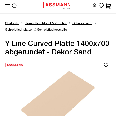
alt springen
Waren
Startseite
Homeoffice Möbel & Zubehör
Schreibtische
Schreibtischplatten & Schreibtischgestelle
Y-Line Curved Platte 1400x700
abgerundet - Dekor Sand
Bildergalerie überspringen
Öffne Zoom-Modal