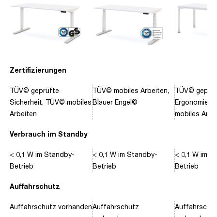
Zertifizierungen
TÜV© geprüfte
TÜV© mobiles Arbeiten,
TÜV© geprüf
Sicherheit, TÜV© mobiles
Blauer Engel©
Ergonomie, 
Arbeiten
mobiles Arbe
Verbrauch im Standby
< 0,1 W im Standby-
< 0,1 W im Standby-
< 0,1 W im S
Betrieb
Betrieb
Betrieb
Auffahrschutz
Auffahrschutz vorhanden
Auffahrschutz
Auffahrschu