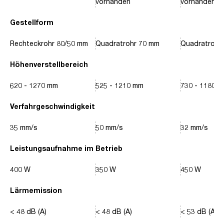
vorhanden
vorhanden
Gestellform
Rechteckrohr 80/50 mm
Quadratrohr 70 mm
Quadratrohr
Höhenverstellbereich
620 - 1270 mm
525 - 1210 mm
730 - 1180 
Verfahrgeschwindigkeit
35 mm/s
50 mm/s
32 mm/s
Leistungsaufnahme im Betrieb
400 W
350 W
450 W
Lärmemission
< 48 dB (A)
< 48 dB (A)
< 53 dB (A)