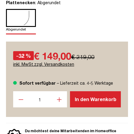
auswählen
Plattenecken
: Abgerundet
Abgerundet
€ 149,00
-32 %
€ 219,00
inkl. MwSt.zzgl. Versandkosten
Sofort verfügbar
– Lieferzeit ca. 4-5 Werktage
Produkt Anzahl: Gib den gewünschten Wert ein oder benutze
In den Warenkorb
Du möchtest deine Mitarbeitenden im Homeoffice