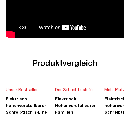
Produktvergleich
Unser Bestseller
Der Schreibtisch für
Mehr Platz f
die ganze Familie
Ideen
Elektrisch
Elektrisch
Elektrisch
höhenverstellbarer
Höhenverstellbarer
höhenverste
Schreibtisch Y-Line
Familien
Schreibtisc
Schreibtisch Pitino
Piacetta