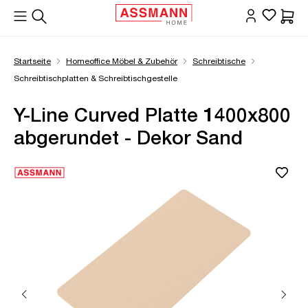
alt springen
Waren
Startseite
Homeoffice Möbel & Zubehör
Schreibtische
Schreibtischplatten & Schreibtischgestelle
Y-Line Curved Platte 1400x800
abgerundet - Dekor Sand
Bildergalerie überspringen
Öffne Zoom-Modal