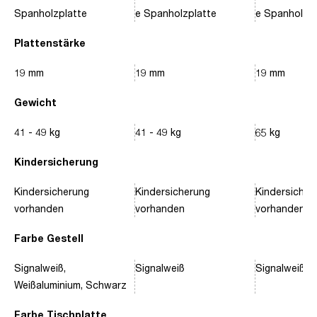
Spanholzplatte
e Spanholzplatte
e Spanholzpl
Plattenstärke
19 mm
19 mm
19 mm
Gewicht
41 - 49 kg
41 - 49 kg
65 kg
Kindersicherung
Kindersicherung
Kindersicherung
Kindersicher
vorhanden
vorhanden
vorhanden
Farbe Gestell
Signalweiß,
Signalweiß
Signalweiß, 
Weißaluminium, Schwarz
Farbe Tischplatte