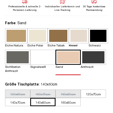
Professionelle & schnelle 2-
Individueller Liefertemin und
30 Tage kostenlose
Personen-Lieferung
Live-Tracking
Rücksendung
auswählen
Farbe
: Sand
Eiche Natura
Eiche Polar
Eiche Tabak
Kiesel
Schwarz
Sichtbeton
Signalweiß
Sand
Anthrazit
Anthrazit
auswählen
Größe Tischplatte
: 140x80cm
120x80cm
160x70cm
180x80cm
120x70cm
140x70cm
140x80cm
160x80cm