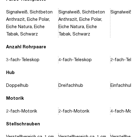
Signalweiß, Sichtbeton
Signalweiß, Sichtbeton
Signalweiß, 
Anthrazit, Eiche Polar,
Anthrazit, Eiche Polar,
Eiche Natura, Eiche
Eiche Natura, Eiche
Tabak, Schwarz
Tabak, Schwarz
Anzahl Rohrpaare
3-fach-Teleskop
4-fach-Teleskop
2-fach-Tele
Hub
Doppelhub
Dreifachhub
Einfachhub
Motorik
2-fach-Motorik
2-fach-Motorik
4-fach-Motor
Stellschrauben
Verstellbereich ca. 1 cm
Verstellbereich ca. 1 cm
Verstellberei