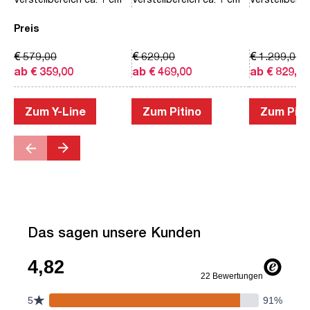
Preis
€ 579,00
€ 629,00
€ 1.299,00
ab € 359,00
ab € 469,00
ab € 829,00
Zum Y-Line
Zum Pitino
Zum Piac
Das sagen unsere Kunden