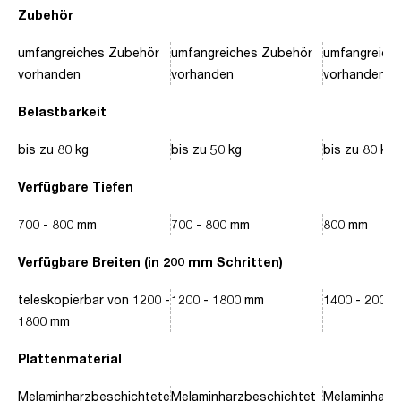
Zubehör
umfangreiches Zubehör
umfangreiches Zubehör
umfangreich
vorhanden
vorhanden
vorhanden
Belastbarkeit
bis zu 80 kg
bis zu 50 kg
bis zu 80 kg
Verfügbare Tiefen
700 - 800 mm
700 - 800 mm
800 mm
Verfügbare Breiten (in 200 mm Schritten)
teleskopierbar von 1200 -
1200 - 1800 mm
1400 - 2000
1800 mm
Plattenmaterial
Melaminharzbeschichtete
Melaminharzbeschichtet
Melaminharz