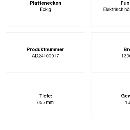
Plattenecken
Fun
Eckig
Elektrisch hö
Produktnummer
Br
AD24100017
130
Tiefe:
Gew
855 mm
13