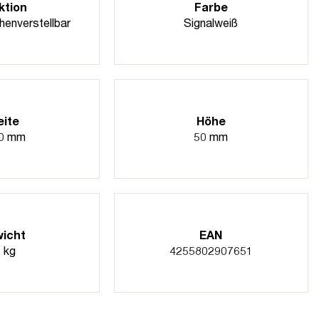
ktion
Farbe
henverstellbar
Signalweiß
eite
Höhe
0 mm
50 mm
icht
EAN
 kg
4255802907651