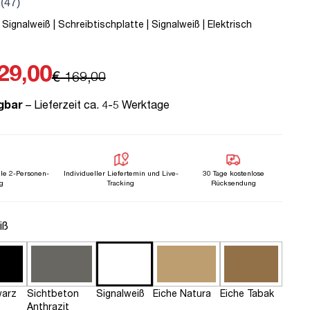
 Signalweiß | Schreibtischplatte | Signalweiß | Elektrisch
29,00
€ 169,00
gbar
– Lieferzeit ca. 4-5 Werktage
lle 2-Personen-
Individueller Liefertemin und Live-
30 Tage kostenlose
g
Tracking
Rücksendung
n
iß
arz
Sichtbeton
Signalweiß
Eiche Natura
Eiche Tabak
Anthrazit