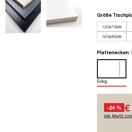
Größe Tischpl
120x70cm
160x80cm
a
Plattenecken
:
Eckig
€
-24 %
inkl. MwSt.zzg