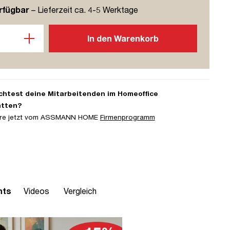
rfügbar
– Lieferzeit ca. 4-5 Werktage
l: Gib den gewünschten Wert ein oder benutze die Schaltflächen u
In den Warenkorb
htest deine Mitarbeitenden im Homeoffice
atten?
iere jetzt vom ASSMANN HOME
Firmenprogramm
hts
Videos
Vergleich