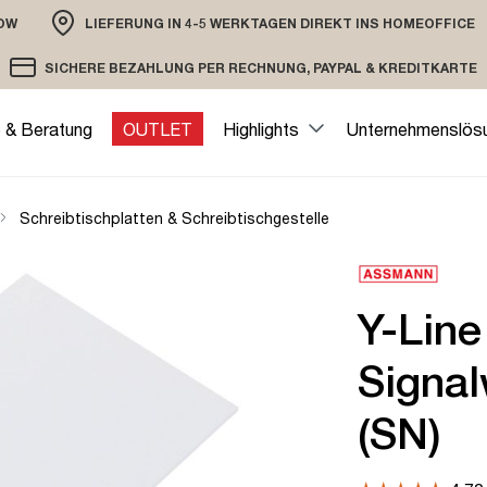
OW
LIEFERUNG IN 4-5 WERKTAGEN DIREKT INS HOMEOFFICE
ION
SICHERE BEZAHLUNG PER RECHNUNG, PAYPAL & KREDITKARTE
VERSAND PER DHL ODER SPEDITION
VERSCHLÜSSELTE ÜBERTRAGUNG
e & Beratung
OUTLET
Highlights
Unternehmenslös
Schreibtischplatten & Schreibtischgestelle
Y-Line
Signal
(SN)