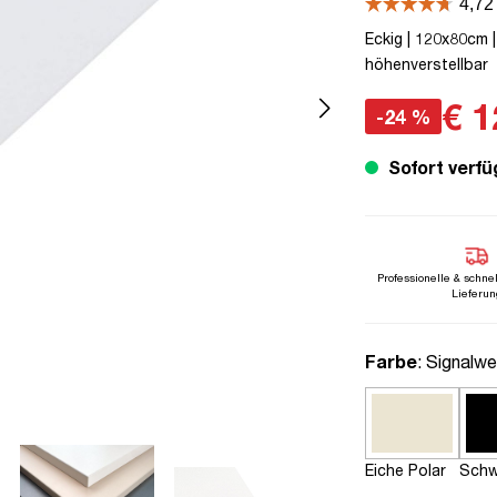
Eckig | 120x80cm |
höhenverstellbar
€ 1
-24 %
Sofort verfü
Professionelle & schne
Lieferun
auswähle
Farbe
: Signalwe
Eiche Polar
Schw