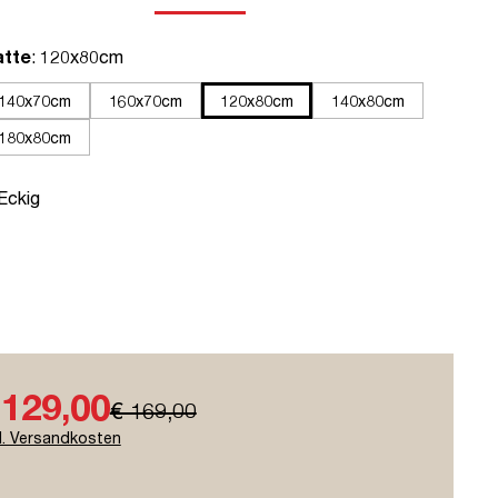
auswählen
atte
: 120x80cm
140x70cm
160x70cm
120x80cm
140x80cm
180x80cm
uswählen
 Eckig
 129,00
€ 169,00
l. Versandkosten